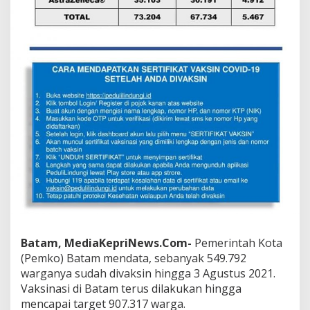
a
h
D
i
v
a
k
s
i
n
Batam, MediaKepriNews.Com-
Pemerintah Kota
(Pemko) Batam mendata, sebanyak 549.792
warganya sudah divaksin hingga 3 Agustus 2021.
Vaksinasi di Batam terus dilakukan hingga
mencapai target 907.317 warga.