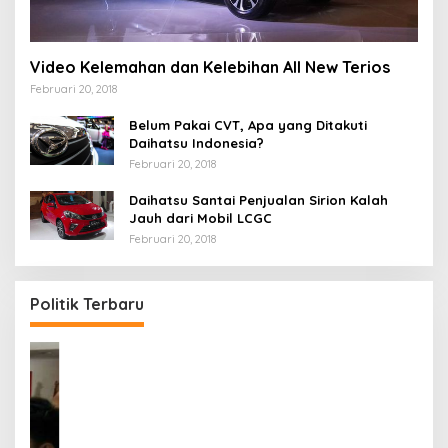
Video Kelemahan dan Kelebihan All New Terios
Februari 20, 2018
Belum Pakai CVT, Apa yang Ditakuti
Daihatsu Indonesia?
Februari 20, 2018
Daihatsu Santai Penjualan Sirion Kalah
Jauh dari Mobil LCGC
Februari 20, 2018
Strategi PPP Menangkan Duet Ganjar dan Gus
Yasin
Politik Terbaru
Di Berita, Politik
|
Februari 19, 2018