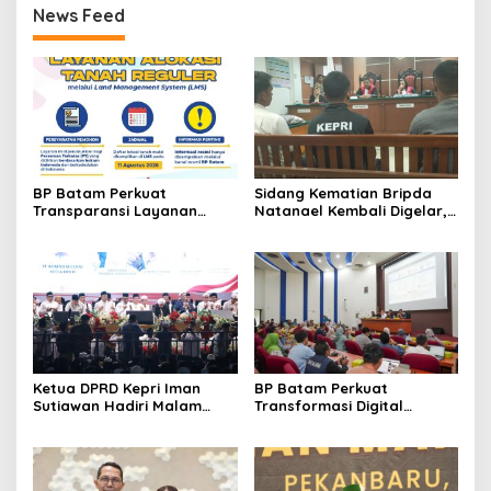
News Feed
BP Batam Perkuat
Sidang Kematian Bripda
Transparansi Layanan
Natanael Kembali Digelar,
Pertanahan, Alokasi Tanah
PN Batam Dijaga Ketat
Reguler Segera Hadir
Pihak Kepolisian
Melalui LMS
Ketua DPRD Kepri Iman
BP Batam Perkuat
Sutiawan Hadiri Malam
Transformasi Digital
Cinta Rasul Cinta Negeri,
melalui Pengembangan
Perkuat Ukhuwah dan
Super Apps
Semangat Persatuan