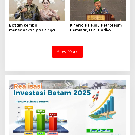
Batam kembali
Kinerja PT Riau Petroleum
menegaskan posisinya
Bersinar, HMI Badko
sebagai salah satu daerah
Sumbagteng Apresiasi Tata
unggulan untuk investasi di
Kelola Transparan dan
Indonesia
Profesional
View More