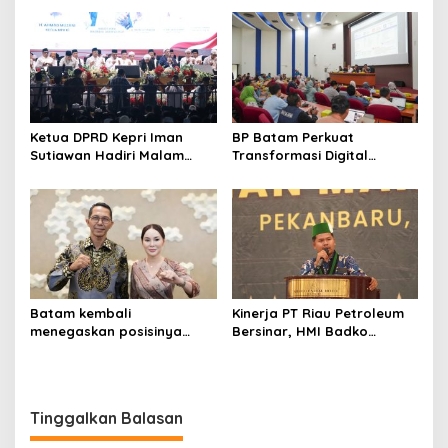
Reguler Segera Hadir
Pihak Kepolisian
Melalui LMS
Ketua DPRD Kepri Iman
BP Batam Perkuat
Sutiawan Hadiri Malam
Transformasi Digital
Cinta Rasul Cinta Negeri,
melalui Pengembangan
Perkuat Ukhuwah dan
Super Apps
Semangat Persatuan
Batam kembali
Kinerja PT Riau Petroleum
menegaskan posisinya
Bersinar, HMI Badko
sebagai salah satu daerah
Sumbagteng Apresiasi Tata
unggulan untuk investasi di
Kelola Transparan dan
Indonesia
Profesional
Tinggalkan Balasan