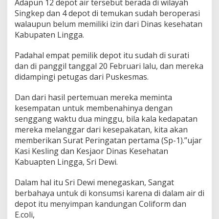
Adapun 12 depot air tersebut berada di wilayah
g
Singkep dan 4 depot di temukan sudah beroperasi
g
walaupun belum memiliki izin dari Dinas kesehatan
a
T
Kabupaten Lingga.
i
d
Padahal empat pemilik depot itu sudah di surati
a
dan di panggil tanggal 20 Februari lalu, dan mereka
k
didampingi petugas dari Puskesmas.
L
a
y
Dan dari hasil pertemuan mereka meminta
a
kesempatan untuk membenahinya dengan
k
senggang waktu dua minggu, bila kala kedapatan
d
mereka melanggar dari kesepakatan, kita akan
i
K
memberikan Surat Peringatan pertama (Sp-1).”ujar
o
Kasi Kesling dan Kesjaor Dinas Kesehatan
n
Kabuapten Lingga, Sri Dewi.
s
u
Dalam hal itu Sri Dewi menegaskan, Sangat
m
s
berbahaya untuk di konsumsi karena di dalam air di
i
depot itu menyimpan kandungan Coliform dan
E.coli,