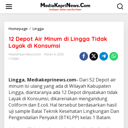
L
e
w
a
t
i
Homepage
/
Lingga
1
k
2
12 Depot Air Minum di Lingga Tidak
e
D
k
e
Layak di Konsumsi
o
p
n
o
MediaKepriNews.com
Maret 4, 2020
t
Lingga
t
e
A
n
i
r
Lingga, Mediakeprinews.com-
Dari 52 Depot air
M
i
minum isi ulang yang ada di Wilayah Kabupaten
n
Lingga, diantaranya ada 12 Depot dinyatakan tidak
u
Layak di Konsumsi, dikarenakan mengandung
m
Coliform dan E.coli. Hal tersebut berdasarkan hasil
d
uji sample Balai Teknik Kesehatan Lingkungan Dan
i
L
Pengendalian Penyakit (BTKLPP) kelas 1 Batam.
i
n