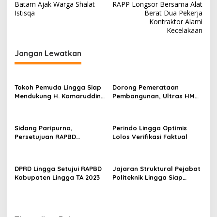
a
Batam Ajak Warga Shalat
RAPP Longsor Bersama Alat
v
Istisqa
Berat Dua Pekerja
Kontraktor Alami
i
Kecelakaan
g
Jangan Lewatkan
a
s
i
Tokoh Pemuda Lingga Siap
Dorong Pemerataan
p
Mendukung H. Kamaruddin
Pembangunan, Ultras HMR
Bertarung Pilkada 2024
Bintan Komitmen
o
Menangkan Muhammad
s
Rudi di Pilgub Kepri 2024
Sidang Paripurna,
Perindo Lingga Optimis
Persetujuan RAPBD
Lolos Verifikasi Faktual
Kabupaten Lingga TA 2023,
3 Dermaga Dibangun di
Kecamatan Senayang
DPRD Lingga Setujui RAPBD
Jajaran Struktural Pejabat
Kabupaten Lingga TA 2023
Politeknik Lingga Siap
Jalankan Tugas dan
Tanggung Jawab