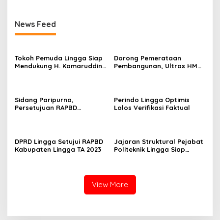
News Feed
Tokoh Pemuda Lingga Siap
Dorong Pemerataan
Mendukung H. Kamaruddin
Pembangunan, Ultras HMR
Bertarung Pilkada 2024
Bintan Komitmen
Menangkan Muhammad
Rudi di Pilgub Kepri 2024
Sidang Paripurna,
Perindo Lingga Optimis
Persetujuan RAPBD
Lolos Verifikasi Faktual
Kabupaten Lingga TA 2023,
3 Dermaga Dibangun di
Kecamatan Senayang
DPRD Lingga Setujui RAPBD
Jajaran Struktural Pejabat
Kabupaten Lingga TA 2023
Politeknik Lingga Siap
Jalankan Tugas dan
Tanggung Jawab
View More