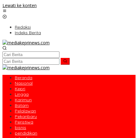
Lewati ke konten
Redaksi
Indeks Berita
Beranda
Nasional
Kepri
Lingga
Karimun
Batam
Pelalawan
Pekanbaru
Peristiwa
bisnis
pendidikan