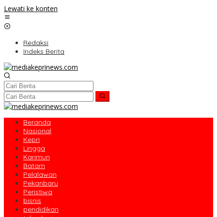
Lewati ke konten
Redaksi
Indeks Berita
Beranda
Nasional
Kepri
Lingga
Karimun
Batam
Pelalawan
Pekanbaru
Peristiwa
bisnis
pendidikan