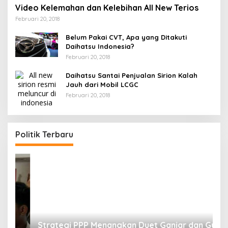
Video Kelemahan dan Kelebihan All New Terios
Februari 20, 2018
Belum Pakai CVT, Apa yang Ditakuti
Daihatsu Indonesia?
Februari 20, 2018
Daihatsu Santai Penjualan Sirion Kalah
Jauh dari Mobil LCGC
Februari 20, 2018
Strategi PPP Menangkan Duet Ganjar dan Gus
Yasin
Politik Terbaru
Di Berita, Politik
|
Februari 19, 2018