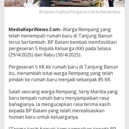
e
l
BP Batam Fasilitasi Pergseran 5 KK ke Rumah Baru
a
h
M
MediaKepriNews.Com-
Warga Rempang yang
e
n
telah menempati rumah baru di Tanjung Banun
e
terus bertambah. BP Batam kembali memfasilitasi
m
pergeseran 5 Kepala Keluarga (KK) pada Selasa
p
(29/4/2025) dan Rabu (30/4/2025).
a
t
i
Pergeseran 5 KK ke rumah baru di Tanjung Banun
R
itu, menambah total warga Rempang yang telah
u
pindah ke rumah baru menjadi sebanyak 85 KK.
m
a
Salah seorang warga Rempang, Serly Marlita yang
h
B
baru tempati rumah baru menyampaikan rasa
a
bahagianya. Ia mengucapkan rasa terima kasih
r
kepada BP Batam yang telah merealisasikan
u
hunian baru untuk keluarganya.