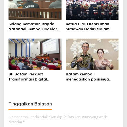
Sidang Kematian Bripda
Ketua DPRD Kepri Iman
Natanael Kembali Digelar,
Sutiawan Hadiri Malam
PN Batam Dijaga Ketat
Cinta Rasul Cinta Negeri,
Pihak Kepolisian
Perkuat Ukhuwah dan
Semangat Persatuan
BP Batam Perkuat
Batam kembali
Transformasi Digital
menegaskan posisinya
melalui Pengembangan
sebagai salah satu daerah
Super Apps
unggulan untuk investasi di
Indonesia
Tinggalkan Balasan
Alamat email Anda tidak akan dipublikasikan.
Ruas yang wajib
ditandai
*