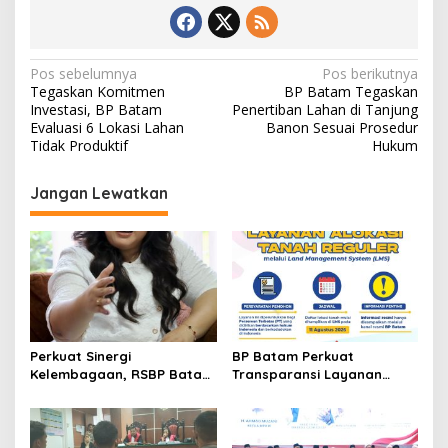
N
Pos sebelumnya
Pos berikutnya
Tegaskan Komitmen
BP Batam Tegaskan
a
Investasi, BP Batam
Penertiban Lahan di Tanjung
v
Evaluasi 6 Lokasi Lahan
Banon Sesuai Prosedur
Tidak Produktif
Hukum
i
g
Jangan Lewatkan
a
s
i
p
o
s
Perkuat Sinergi
BP Batam Perkuat
Kelembagaan, RSBP Batam
Transparansi Layanan
dan BPOM Pastikan
Pertanahan, Alokasi Tanah
Pelayanan dan
Reguler Segera Hadir
Ketersediaan Obat Aman
Melalui LMS