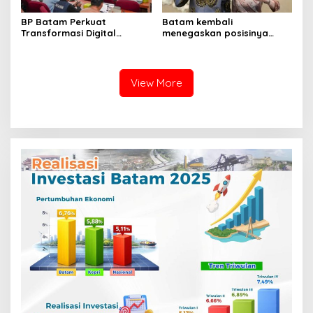
BP Batam Perkuat
Batam kembali
Transformasi Digital
menegaskan posisinya
melalui Pengembangan
sebagai salah satu daerah
Super Apps
unggulan untuk investasi di
Indonesia
View More