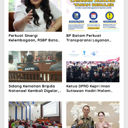
Perkuat Sinergi
BP Batam Perkuat
Kelembagaan, RSBP Batam
Transparansi Layanan
dan BPOM Pastikan
Pertanahan, Alokasi Tanah
Pelayanan dan
Reguler Segera Hadir
Ketersediaan Obat Aman
Melalui LMS
Sidang Kematian Bripda
Ketua DPRD Kepri Iman
Natanael Kembali Digelar,
Sutiawan Hadiri Malam
PN Batam Dijaga Ketat
Cinta Rasul Cinta Negeri,
Pihak Kepolisian
Perkuat Ukhuwah dan
Semangat Persatuan