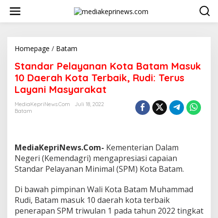
L
e
w
a
t
i
Homepage
/
Batam
S
k
t
Standar Pelayanan Kota Batam Masuk
e
a
k
n
10 Daerah Kota Terbaik, Rudi: Terus
o
d
Layani Masyarakat
n
a
t
r
MediaKepriNews.com
Juli 18, 2022
e
P
Batam
n
e
l
a
y
MediaKepriNews.Com-
Kementerian Dalam
a
Negeri (Kemendagri) mengapresiasi capaian
n
Standar Pelayanan Minimal (SPM) Kota Batam.
a
n
Di bawah pimpinan Wali Kota Batam Muhammad
K
o
Rudi, Batam masuk 10 daerah kota terbaik
t
penerapan SPM triwulan 1 pada tahun 2022 tingkat
a