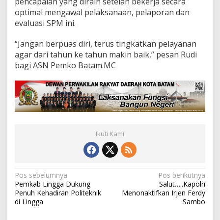
pencapaian yang diraih setelah bekerja secara
optimal mengawal pelaksanaan, pelaporan dan
evaluasi SPM ini.
“Jangan berpuas diri, terus tingkatkan pelayanan
agar dari tahun ke tahun makin baik,” pesan Rudi
bagi ASN Pemko Batam.MC
Ikuti Kami
N
Pos sebelumnya
Pos berikutnya
Pemkab Lingga Dukung
Salut…..Kapolri
a
Penuh Kehadiran Politeknik
Menonaktifkan Irjen Ferdy
v
di Lingga
Sambo
i