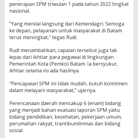
penerapan SPM triwulan 1 pada tahun 2022 tingkat
b
a
nasional.
i
k
“Yang menilai langsung dari Kemendagri. Semoga
,
ke depan, pelayanan untuk masyarakat di Batam
R
terus meningkat,” tegas Rudi.
u
d
i
Rudi menambahkan, capaian tersebut juga tak
:
lepas dari ikhtiar para pegawai di lingkungan
T
Pemerintah Kota (Pemko) Batam. Ia bersyukur,
e
ikhtiar selama ini ada hasilnya.
r
u
s
“Pencapaian SPM ini tidak mudah, butuh komitmen
L
dalam melayani masyarakat,” ujarnya.
a
y
Perencanaan daerah mencakup 6 (enam) bidang
a
yang menjadi bahan evaluasi laporan SPM yaitu
n
i
bidang pendidikan, kesehatan, pekerjaan umum,
M
perumahan rakyat, trantibumlinmas dan bidang
a
sosial.
s
y