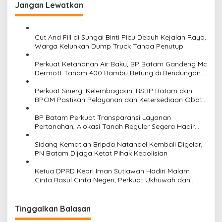
Jangan Lewatkan
g
a
s
Cut And Fill di Sungai Binti Picu Debuh Kejalan Raya,
Warga Keluhkan Dump Truck Tanpa Penutup
i
Perkuat Ketahanan Air Baku, BP Batam Gandeng Mc
p
Dermott Tanam 400 Bambu Betung di Bendungan
o
Sei Nongsa
Perkuat Sinergi Kelembagaan, RSBP Batam dan
s
BPOM Pastikan Pelayanan dan Ketersediaan Obat
Aman
BP Batam Perkuat Transparansi Layanan
Pertanahan, Alokasi Tanah Reguler Segera Hadir
Melalui LMS
Sidang Kematian Bripda Natanael Kembali Digelar,
PN Batam Dijaga Ketat Pihak Kepolisian
Ketua DPRD Kepri Iman Sutiawan Hadiri Malam
Cinta Rasul Cinta Negeri, Perkuat Ukhuwah dan
Semangat Persatuan
Tinggalkan Balasan