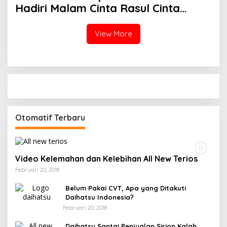
Hadiri Malam Cinta Rasul Cinta
Negeri, Perkuat Ukhuwah dan
Semangat Persatuan
View More
Otomatif Terbaru
Video Kelemahan dan Kelebihan All New Terios
Februari 20, 2018
Belum Pakai CVT, Apa yang Ditakuti
Daihatsu Indonesia?
Februari 20, 2018
Daihatsu Santai Penjualan Sirion Kalah