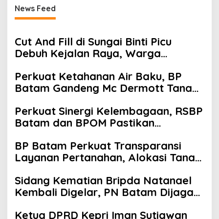
News Feed
Cut And Fill di Sungai Binti Picu
Debuh Kejalan Raya, Warga
Keluhkan Dump Truck Tanpa
Perkuat Ketahanan Air Baku, BP
Penutup
Batam Gandeng Mc Dermott Tanam
400 Bambu Betung di Bendungan
Perkuat Sinergi Kelembagaan, RSBP
Sei Nongsa
Batam dan BPOM Pastikan
Pelayanan dan Ketersediaan Obat
BP Batam Perkuat Transparansi
Aman
Layanan Pertanahan, Alokasi Tanah
Reguler Segera Hadir Melalui LMS
Sidang Kematian Bripda Natanael
Kembali Digelar, PN Batam Dijaga
Ketat Pihak Kepolisian
Ketua DPRD Kepri Iman Sutiawan