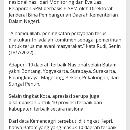
nasional hasil dari Monitoring dan Evaluasi
B
Pelaporan SPM berbasis E-SPM oleh Direktorat
a
t
Jenderal Bina Pembangunan Daerah Kementerian
a
Dalam Negeri.
m
M
“Alhamdulillah, peningkatan pelayanan terus
a
dilakukan. Ini adalah komitmen sebagai pemerintah
s
u
untuk terus melayani masyarakat,” kata Rudi, Senin
k
(18/7/2022).
1
0
Adapun, 10 daerah terbaik Nasional selain Batam
D
yakni Bontang, Yogyakarta, Surabaya, Surakarta,
a
e
Palangkaraya, Magelang, Bekasi, Pekalongan, dan
r
Sungai Penuh.
a
h
Selain tingkat Kota, apresiasi serupa juga
K
disampaikan untuk 10 provinsi terbaik dan
o
t
kabupaten terbaik secara nasional.
a
T
Dari data Kemendagri tersebut, di tingkat Kepri,
e
hanya Batam yang yang masuk 10 daerah terbaik
r