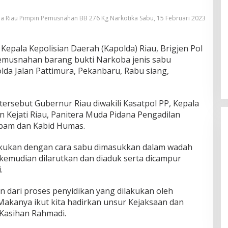
 Riau Pimpin Pemusnahan BB 276 Kg Narkotika Sabu, 15 Februari 2023
Kepala Kepolisian Daerah (Kapolda) Riau, Brigjen Pol
musnahan barang bukti Narkoba jenis sabu
lda Jalan Pattimura, Pekanbaru, Rabu siang,
ersebut Gubernur Riau diwakili Kasatpol PP, Kepala
Ini Dia Hubungan Partai Garuda
Kejati Riau, Panitera Muda Pidana Pengadilan
dengan Gerindra
opam dan Kabid Humas.
Di Berita, Politik
|
Februari 19, 2018
akukan dengan cara sabu dimasukkan dalam wadah
, kemudian dilarutkan dan diaduk serta dicampur
.
n dari proses penyidikan yang dilakukan oleh
Makanya ikut kita hadirkan unsur Kejaksaan dan
n Kasihan Rahmadi.