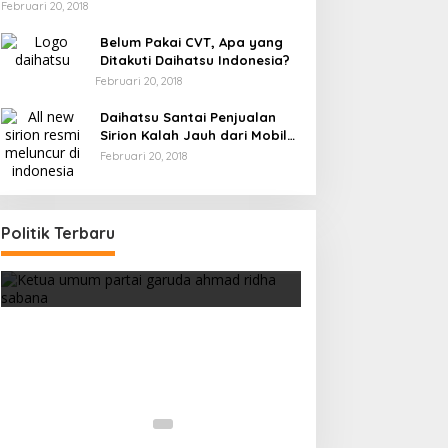
Februari 20, 2018
Belum Pakai CVT, Apa yang
Ditakuti Daihatsu Indonesia?
Februari 20, 2018
Daihatsu Santai Penjualan
Sirion Kalah Jauh dari Mobil
LCGC
Februari 20, 2018
Politik Terbaru
Strategi PPP Menangkan Duet
Ganjar dan Gus Yasin
Di Berita, Politik
|
Februari 19, 2018