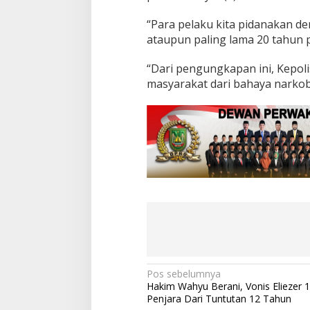
k
o
“Para pelaku kita pidanakan 
t
ataupun paling lama 20 tahun p
i
k
a
“Dari pengungkapan ini, Kepoli
S
masyarakat dari bahaya narkob
a
b
u
N
Pos sebelumnya
Hakim Wahyu Berani, Vonis Eliezer 
a
Penjara Dari Tuntutan 12 Tahun