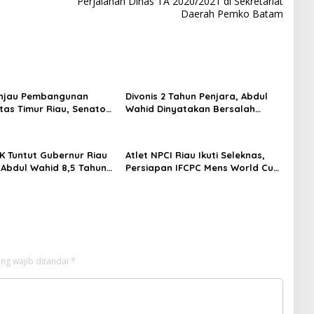
Perjalanan Dinas TA 2020/2021 di Sekretariat
Daerah Pemko Batam
injau Pembangunan
Divonis 2 Tahun Penjara, Abdul
ntas Timur Riau, Senator
Wahid Dinyatakan Bersalah
mid Tekankan
dalam Kasus Korupsi “Jatah
uktur Harus Profesional
Preman”
t Waktu
K Tuntut Gubernur Riau
Atlet NPCI Riau Ikuti Seleknas,
 Abdul Wahid 8,5 Tahun
Persiapan IFCPC Mens World Cup
 Didenda Rp500 Juta
2026 di Amerika Serikat
 Pengganti Rp1,45 Miliar
ng wajib ditandai
*