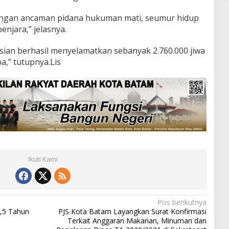
dengan ancaman pidana hukuman mati, seumur hidup
enjara,” jelasnya.
sian berhasil menyelamatkan sebanyak 2.760.000 jiwa
a,” tutupnya.Lis
Ikuti Kami
Pos berikutnya
1,5 Tahun
PJS Kota Batam Layangkan Surat Konfirmasi
Terkait Anggaran Makanan, Minuman dan