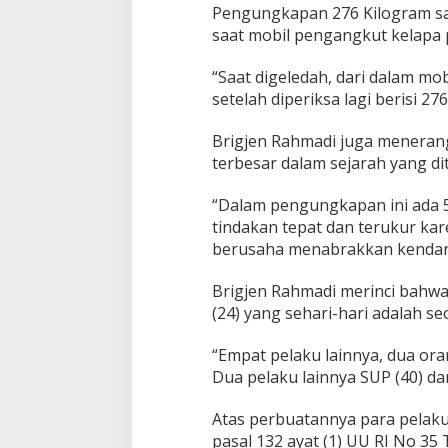
i
Pengungkapan 276 Kilogram sa
m
saat mobil pengangkut kelapa p
p
i
“Saat digeledah, dari dalam mo
n
P
setelah diperiksa lagi berisi 27
e
m
Brigjen Rahmadi juga menera
u
terbesar dalam sejarah yang di
s
n
a
“Dalam pengungkapan ini ada 5 
h
tindakan tepat dan terukur k
a
berusaha menabrakkan kendara
n
B
Brigjen Rahmadi merinci bahwa s
B
2
(24) yang sehari-hari adalah 
7
6
“Empat pelaku lainnya, dua oran
K
Dua pelaku lainnya SUP (40) d
g
N
Atas perbuatannya para pelaku ak
a
r
pasal 132 ayat (1) UU RI No 35