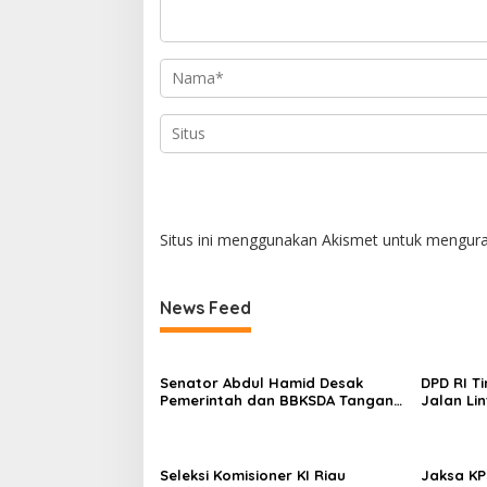
Situs ini menggunakan Akismet untuk mengur
News Feed
Senator Abdul Hamid Desak
DPD RI T
Pemerintah dan BBKSDA Tangani
Jalan Li
Teror Monyet di Tembilahan
Abdul Ha
Infrastr
dan Tepa
Seleksi Komisioner KI Riau
Jaksa KP