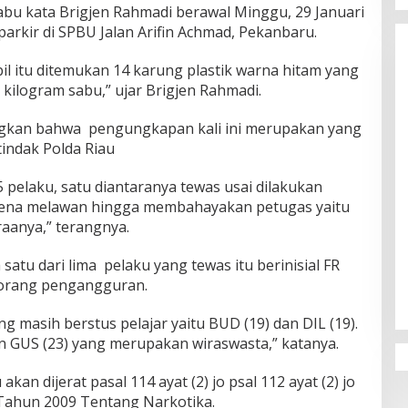
bu kata Brigjen Rahmadi berawal Minggu, 29 Januari
arkir di SPBU Jalan Arifin Achmad, Pekanbaru.
bil itu ditemukan 14 karung plastik warna hitam yang
6 kilogram sabu,” ujar Brigjen Rahmadi.
ngkan bahwa pengungkapan kali ini merupakan yang
tindak Polda Riau
pelaku, satu diantaranya tewas usai dilakukan
arena melawan hingga membahayakan petugas yaitu
anya,” terangnya.
atu dari lima pelaku yang tewas itu berinisial FR
seorang pengangguran.
g masih berstus pelajar yaitu BUD (19) dan DIL (19).
an GUS (23) yang merupakan wiraswasta,” katanya.
an dijerat pasal 114 ayat (2) jo psal 112 ayat (2) jo
 Tahun 2009 Tentang Narkotika.