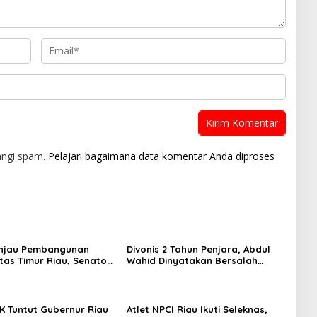
angi spam.
Pelajari bagaimana data komentar Anda diproses
injau Pembangunan
Divonis 2 Tahun Penjara, Abdul
ntas Timur Riau, Senator
Wahid Dinyatakan Bersalah
mid Tekankan
dalam Kasus Korupsi “Jatah
uktur Harus Profesional
Preman”
t Waktu
K Tuntut Gubernur Riau
Atlet NPCI Riau Ikuti Seleknas,