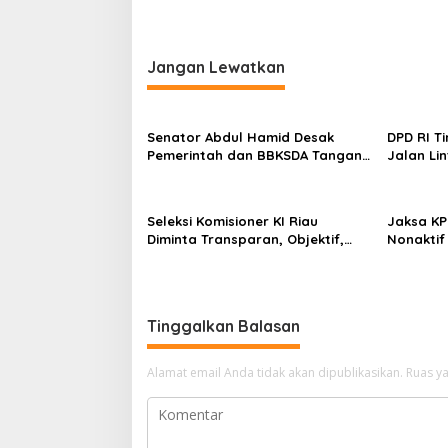
v
i
g
Jangan Lewatkan
a
s
Senator Abdul Hamid Desak
DPD RI T
i
Pemerintah dan BBKSDA Tangani
Jalan Li
p
Teror Monyet di Tembilahan
Abdul Ha
Infrastr
o
dan Tepa
Seleksi Komisioner KI Riau
Jaksa KP
s
Diminta Transparan, Objektif,
Nonaktif
dan Bebas Kepentingan Politik
Penjara,
dan Uang
Tinggalkan Balasan
Alamat email Anda tidak akan dipublikasikan.
Ruas ya