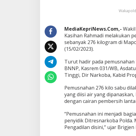
J
u
Wakapolda
t
a
a
n
MediaKepriNews.Com,-
Wakil 
J
Kasihan Rahmadi melakukan pe
i
sebanyak 276 kilogram di Mapo
w
(15/02/2023).
a
,
W
Turut hadir pada pemusnahan t
a
BNNP, Kasrem 031/WB, Asdatun 
k
Tinggi, Dir Narkoba, Kabid Pr
a
p
Pemusnahan 276 kilo sabu dil
o
l
yang diisi air yang dipanaskan
d
dengan cairan pembersih lantai
a
R
“Pemusnahan ini menjadi bagia
i
penyidik Ditresnarkoba Polda. 
a
u
Pengadilan disini,” ujar Brigje
P