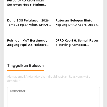
s
Ketua DPRD Kepri Iman
Sutiawan Hadiri Malam
Cinta Rasul Cinta Negeri,
Perkuat Ukhuwah dan
Semangat Persatuan
Dana BOS Pelalawan 2026
Ratusan Nelayan Bintan
Tembus Rp27 Miliar, SMKN 1
Kepung DPRD Kepri, Desak
Pangkalan Kerinci Terima
Cabut Izin Tambang Pasir
Alokasi Terbesar
Laut dan PSN Pulau Poto
Polri dan KWT Bersinergi,
DPRD Kepri H. Sumali Reses
Jagung Pipil 0,5 Hektare
di Kavling Kamboja,
Ditanam untuk Perkuat
Tampung Aspirasi
Ketahanan Pangan Desa
Masyarakat
Mulya Subur
Tinggalkan Balasan
Alamat email Anda tidak akan dipublikasikan.
Ruas yang wajib
ditandai
*