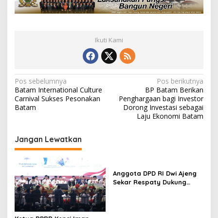
Ikuti Kami
N
Pos sebelumnya
Pos berikutnya
Batam International Culture
BP Batam Berikan
a
Carnival Sukses Pesonakan
Penghargaan bagi Investor
v
Batam
Dorong Investasi sebagai
Laju Ekonomi Batam
i
g
Jangan Lewatkan
a
s
Anggota DPD RI Dwi Ajeng
i
Sekar Respaty Dukung
p
Penuh Karang Taruna
Sungai Pelunggut Gelar
o
Peringatan HUT RI 2026