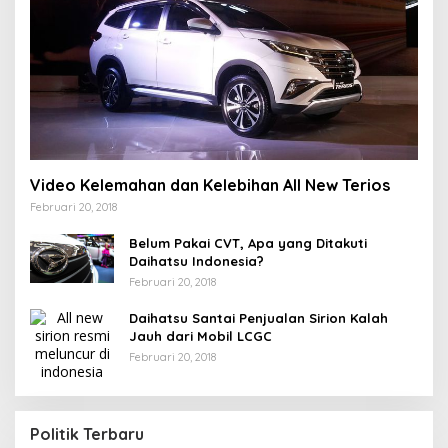
Video Kelemahan dan Kelebihan All New Terios
Februari 20, 2018
Belum Pakai CVT, Apa yang Ditakuti
Daihatsu Indonesia?
Februari 20, 2018
Daihatsu Santai Penjualan Sirion Kalah
Jauh dari Mobil LCGC
Februari 20, 2018
Strategi PPP Menangkan Duet Ganjar dan Gus
Yasin
Politik Terbaru