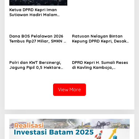
Peringatan HUT RI 2026
Ketua DPRD Kepri Iman
Sutiawan Hadiri Malam
Cinta Rasul Cinta Negeri,
Perkuat Ukhuwah dan
Semangat Persatuan
Dana BOS Pelalawan 2026
Ratusan Nelayan Bintan
Tembus Rp27 Miliar, SMKN 1
Kepung DPRD Kepri, Desak
Pangkalan Kerinci Terima
Cabut Izin Tambang Pasir
Alokasi Terbesar
Laut dan PSN Pulau Poto
Polri dan KWT Bersinergi,
DPRD Kepri H. Sumali Reses
Jagung Pipil 0,5 Hektare
di Kavling Kamboja,
Ditanam untuk Perkuat
Tampung Aspirasi
Ketahanan Pangan Desa
Masyarakat
Mulya Subur
View More