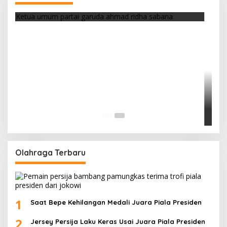
Di Berita, Politik
|
Februari 19, 2018
Olahraga Terbaru
1
Saat Bepe Kehilangan Medali Juara Piala Presiden
2
Jersey Persija Laku Keras Usai Juara Piala Presiden
3
Marko Simic Kelelahan Usai Arak arakan Juara Piala
Presiden
4
Galeri Foto Klub Sepakbola Indonesia Persija
Jakarta