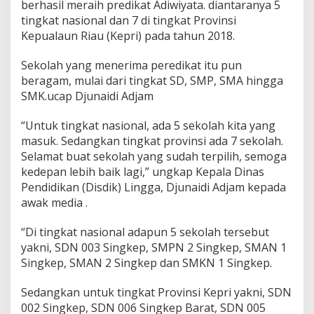
berhasil meraih predikat Adiwiyata. diantaranya 5
i
tingkat nasional dan 7 di tingkat Provinsi
n
g
Kepualaun Riau (Kepri) pada tahun 2018.
g
a
Sekolah yang menerima peredikat itu pun
m
beragam, mulai dari tingkat SD, SMP, SMA hingga
e
SMK.ucap Djunaidi Adjam
n
e
r
“Untuk tingkat nasional, ada 5 sekolah kita yang
i
masuk. Sedangkan tingkat provinsi ada 7 sekolah.
m
Selamat buat sekolah yang sudah terpilih, semoga
a
kedepan lebih baik lagi,” ungkap Kepala Dinas
P
r
Pendidikan (Disdik) Lingga, Djunaidi Adjam kepada
e
awak media .
d
i
“Di tingkat nasional adapun 5 sekolah tersebut
k
yakni, SDN 003 Singkep, SMPN 2 Singkep, SMAN 1
a
t
Singkep, SMAN 2 Singkep dan SMKN 1 Singkep.
A
d
Sedangkan untuk tingkat Provinsi Kepri yakni, SDN
i
002 Singkep, SDN 006 Singkep Barat, SDN 005
w