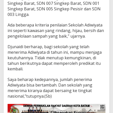
Singkep Barat, SDN 007 Singkep Barat, SDN 001
i
y
Singkep Barat, SDN 005 Singkep Pesisir dan SDN
a
003 Lingga.
t
a
Ada beberapa kriteria penilaian Sekolah Adiwiyata
T
ini seperti kawasan yang rindang, hijau, bersih dan
a
h
pengelolaan sampah yang baik,” ujarnya.
u
n
Djunaidi berharap, bagi sekolah yang telah
2
menerima Adiwiyata di tahun ini, mampu menjaga
0
keutuhannya. Tidak menutup kemungkinan, di
1
8
tahun berikutnya dapat memperoleh predikat itu
kembali.
Saya beharap kedepannya, jumlah penerima
Adiwiyata bisa bertambah. Dan sekolah yang
menerima kiranya dapat bersaing ke tingkat
nasional,”tutupnya.(Sb)