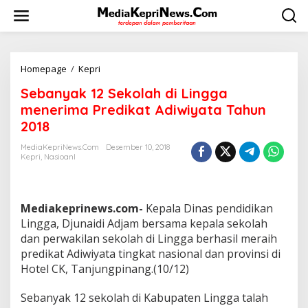
L
e
w
a
t
i
Homepage
/
Kepri
S
k
e
Sebanyak 12 Sekolah di Lingga
e
b
k
a
menerima Predikat Adiwiyata Tahun
o
n
2018
n
y
t
a
MediaKepriNews.com
Desember 10, 2018
e
k
Kepri
,
Nasioanl
n
1
2
S
e
Mediakeprinews.com-
Kepala Dinas pendidikan
k
Lingga, Djunaidi Adjam bersama kepala sekolah
o
dan perwakilan sekolah di Lingga berhasil meraih
l
predikat Adiwiyata tingkat nasional dan provinsi di
a
h
Hotel CK, Tanjungpinang.(10/12)
d
i
Sebanyak 12 sekolah di Kabupaten Lingga talah
L