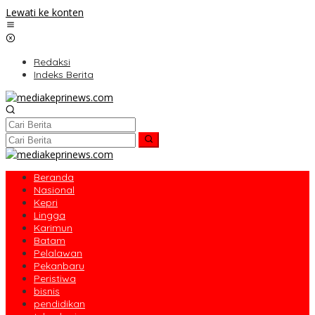
Lewati ke konten
Redaksi
Indeks Berita
Beranda
Nasional
Kepri
Lingga
Karimun
Batam
Pelalawan
Pekanbaru
Peristiwa
bisnis
pendidikan