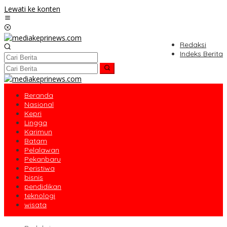
Lewati ke konten
Redaksi
Indeks Berita
Beranda
Nasional
Kepri
Lingga
Karimun
Batam
Pelalawan
Pekanbaru
Peristiwa
bisnis
pendidikan
teknologi
wisata