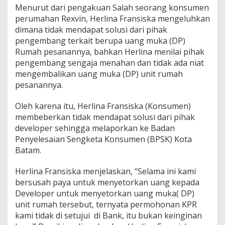
Menurut dari pengakuan Salah seorang konsumen
k
e
perumahan Rexvin, Herlina Fransiska mengeluhkan
B
dimana tidak mendapat solusi dari pihak
a
pengembang terkait berupa uang muka (DP)
d
Rumah pesanannya, bahkan Herlina menilai pihak
a
n
pengembang sengaja menahan dan tidak ada niat
P
mengembalikan uang muka (DP) unit rumah
e
pesanannya.
n
y
Oleh karena itu, Herlina Fransiska (Konsumen)
e
l
membeberkan tidak mendapat solusi dari pihak
e
developer sehingga melaporkan ke Badan
s
Penyelesaian Sengketa Konsumen (BPSK) Kota
a
Batam.
i
a
n
Herlina Fransiska menjelaskan, “Selama ini kami
S
bersusah paya untuk menyetorkan uang kepada
e
Developer untuk menyetorkan uang muka( DP)
n
unit rumah tersebut, ternyata permohonan KPR
g
kami tidak di setujui di Bank, itu bukan keinginan
k
e