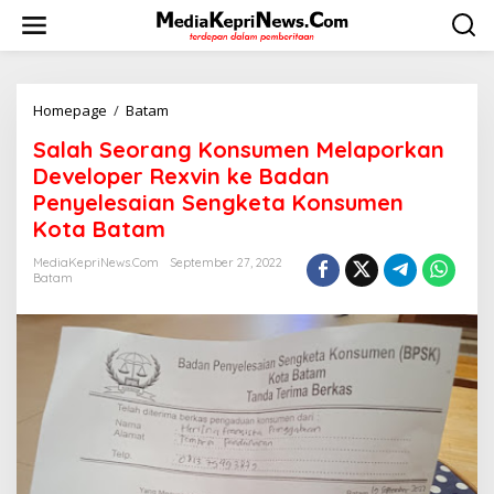
L
e
w
a
t
i
Homepage
/
Batam
S
k
a
Salah Seorang Konsumen Melaporkan
e
l
k
a
Developer Rexvin ke Badan
o
h
Penyelesaian Sengketa Konsumen
n
S
Kota Batam
t
e
e
o
MediaKepriNews.com
September 27, 2022
n
r
Batam
a
n
g
K
o
n
s
u
m
e
n