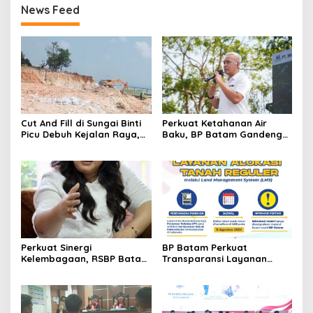
News Feed
Cut And Fill di Sungai Binti
Perkuat Ketahanan Air
Picu Debuh Kejalan Raya,
Baku, BP Batam Gandeng
Warga Keluhkan Dump
Mc Dermott Tanam 400
Truck Tanpa Penutup
Bambu Betung di
Bendungan Sei Nongsa
Perkuat Sinergi
BP Batam Perkuat
Kelembagaan, RSBP Batam
Transparansi Layanan
dan BPOM Pastikan
Pertanahan, Alokasi Tanah
Pelayanan dan
Reguler Segera Hadir
Ketersediaan Obat Aman
Melalui LMS