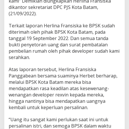
kami” Demikian diungkapkan Herlina Fransiska
t
dikantor sekretariat DPC PJS Kota Batam,
a
(21/09/2022).
K
o
Terkait laporan Herlina Fransiska ke BPSK sudah
n
s
diterimah oleh pihak BPSK Kota Batam, pada
u
tanggal 19 September 2022. Dan semua tanda
m
bukti penyetoran uang dan surat pembatalan
e
pembelian rumah oleh pihak developer sudah kami
n
K
serahkan.
o
t
Atas laporan tersebut, Herlina Fransiska
a
Panggabean bersama suaminya Herbet berharap,
B
melalui BPSK Kota Batam mereka bisa
a
t
mendapatkan rasa keadilan atas kesewenang-
a
wenangan developer rexvin kepada mereka,
m
hingga nantinya bisa mendapatkan uangnya
kembali untuk keperluan persalinan.
“Uang itu sangat kami perlukan saat ini untuk
persalinan istri, dan semoga BPSK dalam waktu