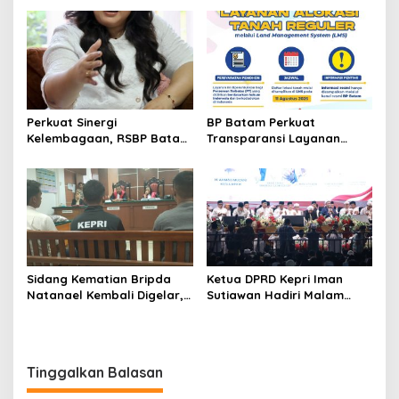
Truck Tanpa Penutup
Bambu Betung di
Bendungan Sei Nongsa
Perkuat Sinergi
BP Batam Perkuat
Kelembagaan, RSBP Batam
Transparansi Layanan
dan BPOM Pastikan
Pertanahan, Alokasi Tanah
Pelayanan dan
Reguler Segera Hadir
Ketersediaan Obat Aman
Melalui LMS
Sidang Kematian Bripda
Ketua DPRD Kepri Iman
Natanael Kembali Digelar,
Sutiawan Hadiri Malam
PN Batam Dijaga Ketat
Cinta Rasul Cinta Negeri,
Pihak Kepolisian
Perkuat Ukhuwah dan
Semangat Persatuan
Tinggalkan Balasan