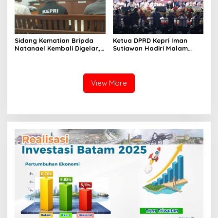
Sidang Kematian Bripda
Ketua DPRD Kepri Iman
Natanael Kembali Digelar,
Sutiawan Hadiri Malam
PN Batam Dijaga Ketat
Cinta Rasul Cinta Negeri,
Pihak Kepolisian
Perkuat Ukhuwah dan
Semangat Persatuan
View More