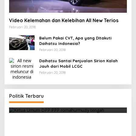
Video Kelemahan dan Kelebihan All New Terios
Februari 20, 2018
Belum Pakai CVT, Apa yang Ditakuti
Daihatsu Indonesia?
Februari 20, 2018
Daihatsu Santai Penjualan Sirion Kalah
Jauh dari Mobil LCGC
Februari 20, 2018
Strategi PPP Menangkan Duet Ganjar dan Gus
Yasin
Politik Terbaru
Di Berita, Politik
|
Februari 19, 2018