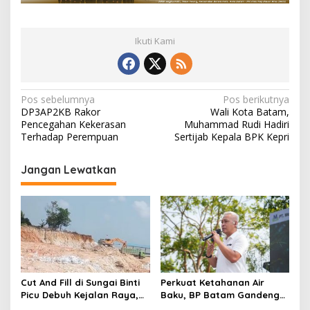
Ikuti Kami
N
Pos sebelumnya
Pos berikutnya
DP3AP2KB Rakor
Wali Kota Batam,
a
Pencegahan Kekerasan
Muhammad Rudi Hadiri
v
Terhadap Perempuan
Sertijab Kepala BPK Kepri
i
Jangan Lewatkan
g
a
s
i
p
o
Cut And Fill di Sungai Binti
Perkuat Ketahanan Air
s
Picu Debuh Kejalan Raya,
Baku, BP Batam Gandeng
Warga Keluhkan Dump
Mc Dermott Tanam 400