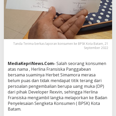
M
e
l
a
p
o
r
k
a
Tanda Terima berkas laporan konsumen ke BPSK Kota Batam, 21
n
September 2022
D
e
v
MediaKepriNews.Com-
Salah seorang konsumen
e
l
atas nama , Herlina Fransiska Panggabean
o
bersama suaminya Herbet Simamora merasa
p
belum puas dan tidak mendapat titik terang dari
e
persoalan pengembalian berupa uang muka (DP)
r
dari pihak Developer Rexvin, sehingga Herlina
R
e
Fransiska mengambil langka melaporkan ke Badan
x
Penyelesaian Sengketa Konsumen ( BPSK) Kota
v
Batam.
i
n