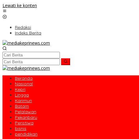
Lewati ke konten
Redaksi
Indeks Berita
Beranda
Nasional
Kepri
Lingga
Karimun
Batam
Pelalawan
Pekanbaru
Peristiwa
bisnis
pendidikan