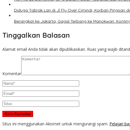
Diduga Tabrak Lari di Jl Fly Over Cimindi, Korban Pingsan
Berangkat ke Jakarta, Gagal Terbang ke Manokwari: Kontin
Tinggalkan Balasan
Alamat email Anda tidak akan dipublikasikan.
Ruas yang wajib ditan
Komentar
Situs ini menggunakan Akismet untuk mengurangi spam.
Pelajari b