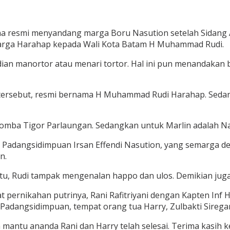
na resmi menyandang marga Boru Nasution setelah Sidang A
marga Harahap kepada Wali Kota Batam H Muhammad Rudi.
dian manortor atau menari tortor. Hal ini pun menandakan
tersebut, resmi bernama H Muhammad Rudi Harahap. Sedan
nomba Tigor Parlaungan. Sedangkan untuk Marlin adalah 
ta Padangsidimpuan Irsan Effendi Nasution, yang semarga d
n.
tu, Rudi tampak mengenalan happo dan ulos. Demikian jug
at pernikahan putrinya, Rani Rafitriyani dengan Kapten Inf
 Padangsidimpuan, tempat orang tua Harry, Zulbakti Sirega
uh mantu ananda Rani dan Harry telah selesai. Terima kasi