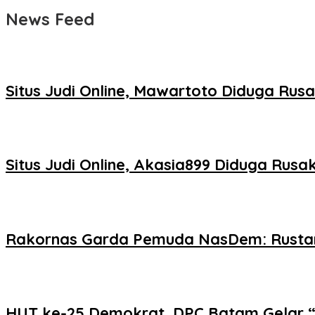
News Feed
Situs Judi Online, Mawartoto Diduga Rus
Situs Judi Online, Akasia899 Diduga Rus
Rakornas Garda Pemuda NasDem: Rustam
HUT ke-25 Demokrat, DPC Batam Gelar “