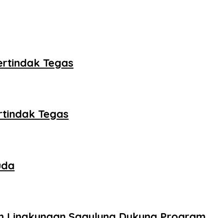
ertindak Tegas
rtindak Tegas
uda
an Lingkungan Sagulung Dukung Program