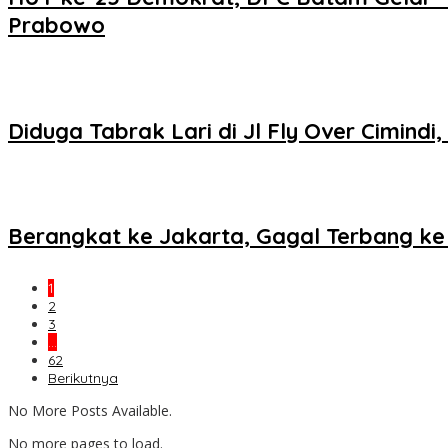
Prabowo
Diduga Tabrak Lari di Jl Fly Over Cimind
Berangkat ke Jakarta, Gagal Terbang ke
1
2
3
…
62
Berikutnya
No More Posts Available.
No more pages to load.