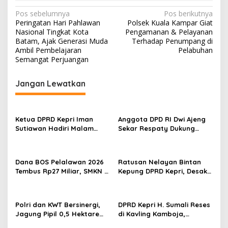
N
Pos sebelumnya
Pos berikutnya
Peringatan Hari Pahlawan
Polsek Kuala Kampar Giat
a
Nasional Tingkat Kota
Pengamanan & Pelayanan
v
Batam, Ajak Generasi Muda
Terhadap Penumpang di
Ambil Pembelajaran
Pelabuhan
i
Semangat Perjuangan
g
Jangan Lewatkan
a
s
i
Ketua DPRD Kepri Iman
Anggota DPD RI Dwi Ajeng
p
Sutiawan Hadiri Malam
Sekar Respaty Dukung
Cinta Rasul Cinta Negeri,
Penuh Karang Taruna
o
Perkuat Ukhuwah dan
Sungai Pelunggut Gelar
s
Semangat Persatuan
Peringatan HUT RI 2026
Dana BOS Pelalawan 2026
Ratusan Nelayan Bintan
Tembus Rp27 Miliar, SMKN 1
Kepung DPRD Kepri, Desak
Pangkalan Kerinci Terima
Cabut Izin Tambang Pasir
Alokasi Terbesar
Laut dan PSN Pulau Poto
Polri dan KWT Bersinergi,
DPRD Kepri H. Sumali Reses
Jagung Pipil 0,5 Hektare
di Kavling Kamboja,
Ditanam untuk Perkuat
Tampung Aspirasi