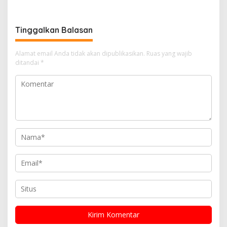
Ketahanan Pangan Desa
Masyarakat
Mulya Subur
Tinggalkan Balasan
Alamat email Anda tidak akan dipublikasikan.
Ruas yang wajib
ditandai
*