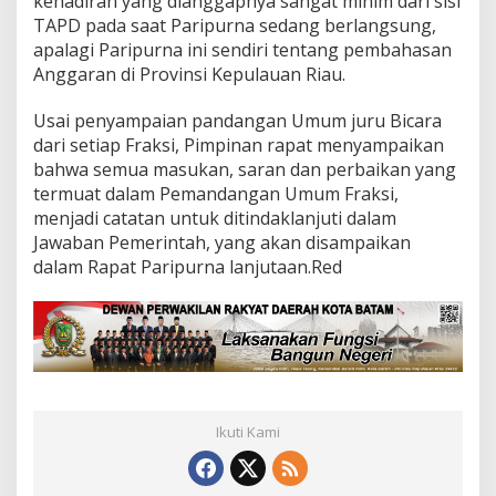
kehadiran yang dianggapnya sangat minim dari sisi
2
TAPD pada saat Paripurna sedang berlangsung,
3
apalagi Paripurna ini sendiri tentang pembahasan
Anggaran di Provinsi Kepulauan Riau.
Usai penyampaian pandangan Umum juru Bicara
dari setiap Fraksi, Pimpinan rapat menyampaikan
bahwa semua masukan, saran dan perbaikan yang
termuat dalam Pemandangan Umum Fraksi,
menjadi catatan untuk ditindaklanjuti dalam
Jawaban Pemerintah, yang akan disampaikan
dalam Rapat Paripurna lanjutaan.Red
Ikuti Kami