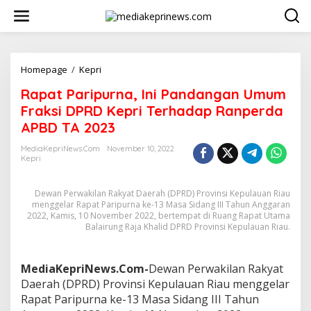
L
e
w
a
t
i
Homepage
/
Kepri
R
k
a
Rapat Paripurna, Ini Pandangan Umum
e
p
k
a
Fraksi DPRD Kepri Terhadap Ranperda
o
t
APBD TA 2023
n
P
t
a
MediaKepriNews.com
November 10, 2022
e
r
Kepri
n
i
p
Dewan Perwakilan Rakyat Daerah (DPRD) Provinsi Kepulauan Riau
u
menggelar Rapat Paripurna ke-13 Masa Sidang III Tahun Anggaran
r
2022, Kamis, 10 November 2022, bertempat di Ruang Rapat Utama
n
Balairung Raja Khalid DPRD Provinsi Kepulauan Riau.
a
,
I
MediaKepriNews.Com-
Dewan Perwakilan Rakyat
n
i
Daerah (DPRD) Provinsi Kepulauan Riau menggelar
P
Rapat Paripurna ke-13 Masa Sidang III Tahun
a