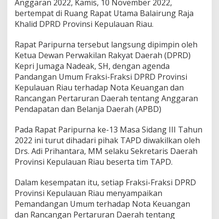
Anggaran 2022, Kamis, 10 November 2022,
n
bertempat di Ruang Rapat Utama Balairung Raja
d
Khalid DPRD Provinsi Kepulauan Riau.
a
n
g
Rapat Paripurna tersebut langsung dipimpin oleh
a
Ketua Dewan Perwakilan Rakyat Daerah (DPRD)
n
Kepri Jumaga Nadeak, SH, dengan agenda
U
Pandangan Umum Fraksi-Fraksi DPRD Provinsi
m
u
Kepulauan Riau terhadap Nota Keuangan dan
m
Rancangan Pertaruran Daerah tentang Anggaran
F
Pendapatan dan Belanja Daerah (APBD)
r
a
Pada Rapat Paripurna ke-13 Masa Sidang III Tahun
k
s
2022 ini turut dihadari pihak TAPD diwakilkan oleh
i
Drs. Adi Prihantara, MM selaku Sekretaris Daerah
D
Provinsi Kepulauan Riau beserta tim TAPD.
P
R
Dalam kesempatan itu, setiap Fraksi-Fraksi DPRD
D
K
Provinsi Kepulauan Riau menyampaikan
e
Pemandangan Umum terhadap Nota Keuangan
p
dan Rancangan Pertaruran Daerah tentang
r