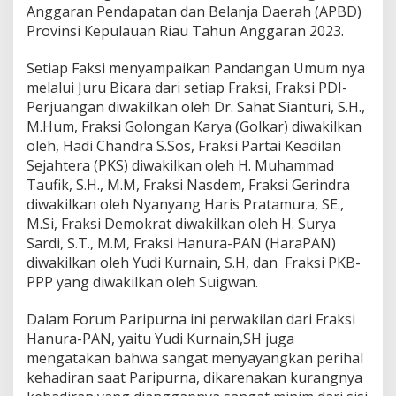
Anggaran Pendapatan dan Belanja Daerah (APBD)
i
T
Provinsi Kepulauan Riau Tahun Anggaran 2023.
e
r
Setiap Faksi menyampaikan Pandangan Umum nya
h
melalui Juru Bicara dari setiap Fraksi, Fraksi PDI-
a
Perjuangan diwakilkan oleh Dr. Sahat Sianturi, S.H.,
d
a
M.Hum, Fraksi Golongan Karya (Golkar) diwakilkan
p
oleh, Hadi Chandra S.Sos, Fraksi Partai Keadilan
R
Sejahtera (PKS) diwakilkan oleh H. Muhammad
a
Taufik, S.H., M.M, Fraksi Nasdem, Fraksi Gerindra
n
diwakilkan oleh Nyanyang Haris Pratamura, SE.,
p
e
M.Si, Fraksi Demokrat diwakilkan oleh H. Surya
r
Sardi, S.T., M.M, Fraksi Hanura-PAN (HaraPAN)
d
diwakilkan oleh Yudi Kurnain, S.H, dan Fraksi PKB-
a
PPP yang diwakilkan oleh Suigwan.
A
P
B
Dalam Forum Paripurna ini perwakilan dari Fraksi
D
Hanura-PAN, yaitu Yudi Kurnain,SH juga
T
mengatakan bahwa sangat menyayangkan perihal
A
kehadiran saat Paripurna, dikarenakan kurangnya
2
0