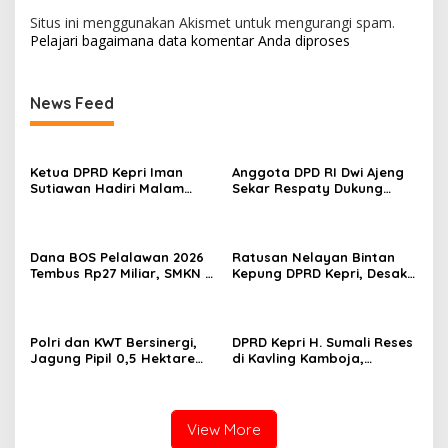
Situs ini menggunakan Akismet untuk mengurangi spam.
Pelajari bagaimana data komentar Anda diproses
News Feed
Ketua DPRD Kepri Iman
Anggota DPD RI Dwi Ajeng
Sutiawan Hadiri Malam
Sekar Respaty Dukung
Cinta Rasul Cinta Negeri,
Penuh Karang Taruna
Perkuat Ukhuwah dan
Sungai Pelunggut Gelar
Semangat Persatuan
Peringatan HUT RI 2026
Dana BOS Pelalawan 2026
Ratusan Nelayan Bintan
Tembus Rp27 Miliar, SMKN 1
Kepung DPRD Kepri, Desak
Pangkalan Kerinci Terima
Cabut Izin Tambang Pasir
Alokasi Terbesar
Laut dan PSN Pulau Poto
Polri dan KWT Bersinergi,
DPRD Kepri H. Sumali Reses
Jagung Pipil 0,5 Hektare
di Kavling Kamboja,
Ditanam untuk Perkuat
Tampung Aspirasi
Ketahanan Pangan Desa
Masyarakat
Mulya Subur
View More