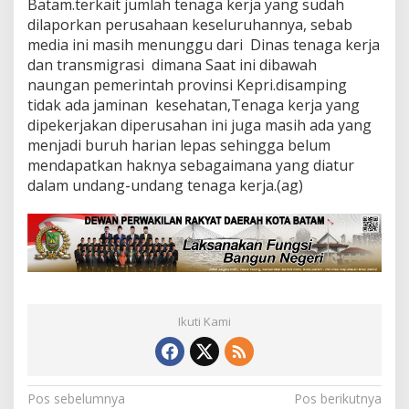
Batam.terkait jumlah tenaga kerja yang sudah
dilaporkan perusahaan keseluruhannya, sebab
media ini masih menunggu dari Dinas tenaga kerja
dan transmigrasi dimana Saat ini dibawah
naungan pemerintah provinsi Kepri.disamping
tidak ada jaminan kesehatan,Tenaga kerja yang
dipekerjakan diperusahan ini juga masih ada yang
menjadi buruh harian lepas sehingga belum
mendapatkan haknya sebagaimana yang diatur
dalam undang-undang tenaga kerja.(ag)
Ikuti Kami
N
Pos sebelumnya
Pos berikutnya