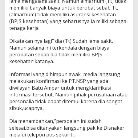
lama mengalami sakit, Namun almarhum (Tt) tidak
k
memiliki banyak biaya untuk berobat sebab Tt,
P
(almarhum) tidak memiliki asuransi kesehatan
e
k
(BPJS kesehatan) yang seharusnya ia miliki sebagai
e
tenaga kerja.
r
j
Dikatakan nya lagi” dia (Tt) Sudah lama sakit,
a
Namun selama ini terkendala dengan biaya
perobatan sebab dia tidak memiliki BPJS
kesehatan’katanya.
Informasi yang dihimpun awak media langsung
melakukan konfirmasi ke PT.NSP yang ada
diwilayah Batu Ampar untuk mengklarifikasi
informasi tersebut, Namun pihak perusahaan atau
personalia tidak dapat ditemui karena dia sangat
sibuk,ucapnya,
Dia menambahkan,”persoalan ini sudah
selesai,bisa ditanyakan langsung pak ke Disnaker
melalui telepon pos sekuriti,