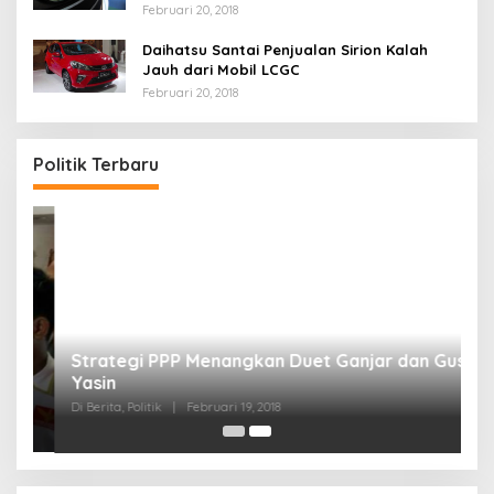
Februari 20, 2018
Daihatsu Santai Penjualan Sirion Kalah
Jauh dari Mobil LCGC
Februari 20, 2018
Strategi PPP Menangkan Duet Ganjar dan Gus
Yasin
Politik Terbaru
Di Berita, Politik
|
Februari 19, 2018