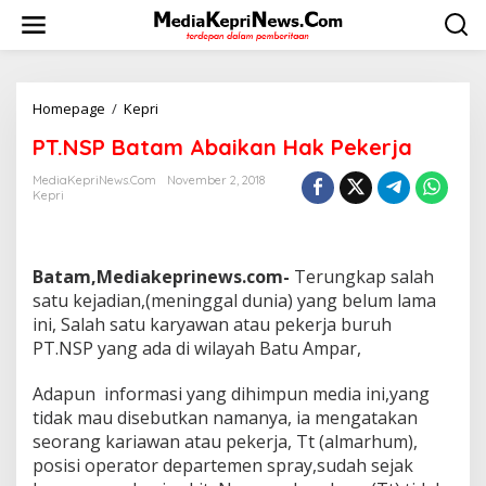
L
e
w
a
t
i
Homepage
/
Kepri
P
k
T
PT.NSP Batam Abaikan Hak Pekerja
e
.
k
N
MediaKepriNews.com
November 2, 2018
o
S
Kepri
n
P
t
B
e
a
n
t
Batam,Mediakeprinews.com-
Terungkap salah
a
satu kejadian,(meninggal dunia) yang belum lama
m
ini, Salah satu karyawan atau pekerja buruh
A
b
PT.NSP yang ada di wilayah Batu Ampar,
a
i
Adapun informasi yang dihimpun media ini,yang
k
tidak mau disebutkan namanya, ia mengatakan
a
seorang kariawan atau pekerja, Tt (almarhum),
n
H
posisi operator departemen spray,sudah sejak
a