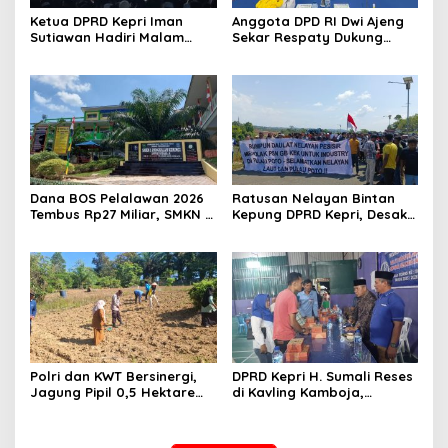
Ketua DPRD Kepri Iman
Anggota DPD RI Dwi Ajeng
Sutiawan Hadiri Malam
Sekar Respaty Dukung
Cinta Rasul Cinta Negeri,
Penuh Karang Taruna
Perkuat Ukhuwah dan
Sungai Pelunggut Gelar
Semangat Persatuan
Peringatan HUT RI 2026
Dana BOS Pelalawan 2026
Ratusan Nelayan Bintan
Tembus Rp27 Miliar, SMKN 1
Kepung DPRD Kepri, Desak
Pangkalan Kerinci Terima
Cabut Izin Tambang Pasir
Alokasi Terbesar
Laut dan PSN Pulau Poto
Polri dan KWT Bersinergi,
DPRD Kepri H. Sumali Reses
Jagung Pipil 0,5 Hektare
di Kavling Kamboja,
Ditanam untuk Perkuat
Tampung Aspirasi
Ketahanan Pangan Desa
Masyarakat
Mulya Subur