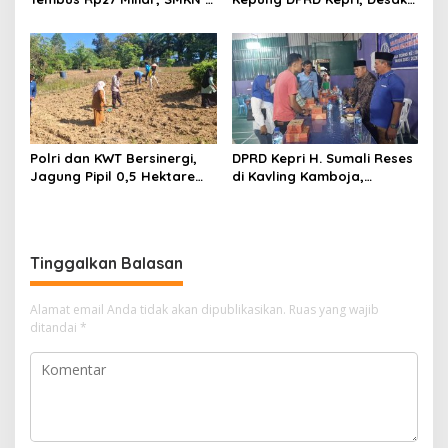
Pangkalan Kerinci Terima
Cabut Izin Tambang Pasir
Alokasi Terbesar
Laut dan PSN Pulau Poto
Polri dan KWT Bersinergi,
DPRD Kepri H. Sumali Reses
Jagung Pipil 0,5 Hektare
di Kavling Kamboja,
Ditanam untuk Perkuat
Tampung Aspirasi
Ketahanan Pangan Desa
Masyarakat
Mulya Subur
Tinggalkan Balasan
Alamat email Anda tidak akan dipublikasikan.
Ruas yang wajib
ditandai
*