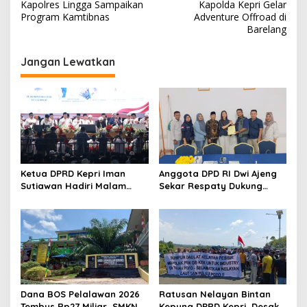
Kapolres Lingga Sampaikan
Kapolda Kepri Gelar
a
Program Kamtibnas
Adventure Offroad di
v
Barelang
i
Jangan Lewatkan
g
a
s
i
p
o
Ketua DPRD Kepri Iman
Anggota DPD RI Dwi Ajeng
s
Sutiawan Hadiri Malam
Sekar Respaty Dukung
Cinta Rasul Cinta Negeri,
Penuh Karang Taruna
Perkuat Ukhuwah dan
Sungai Pelunggut Gelar
Semangat Persatuan
Peringatan HUT RI 2026
Dana BOS Pelalawan 2026
Ratusan Nelayan Bintan
Tembus Rp27 Miliar, SMKN 1
Kepung DPRD Kepri, Desak