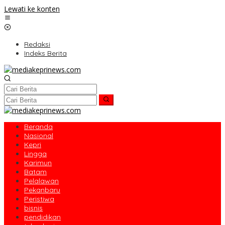
Lewati ke konten
Redaksi
Indeks Berita
Beranda
Nasional
Kepri
Lingga
Karimun
Batam
Pelalawan
Pekanbaru
Peristiwa
bisnis
pendidikan