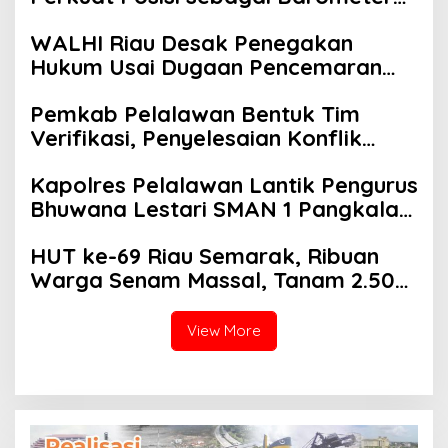
Industri Sawit Nasional
WALHI Riau Desak Penegakan
Hukum Usai Dugaan Pencemaran
Sungai Reteh oleh Aktivitas
Pemkab Pelalawan Bentuk Tim
Tambang PT BPP
Verifikasi, Penyelesaian Konflik
Lahan PT Arara Abadi dan Warga
Kapolres Pelalawan Lantik Pengurus
Mak Teduh Masuki Babak Baru
Bhuwana Lestari SMAN 1 Pangkalan
Kerinci, Cetak Generasi Peduli
HUT ke-69 Riau Semarak, Ribuan
Lingkungan dan Berkarakter
Warga Senam Massal, Tanam 2.500
Pohon dan Resmikan Kantor KONI
View More