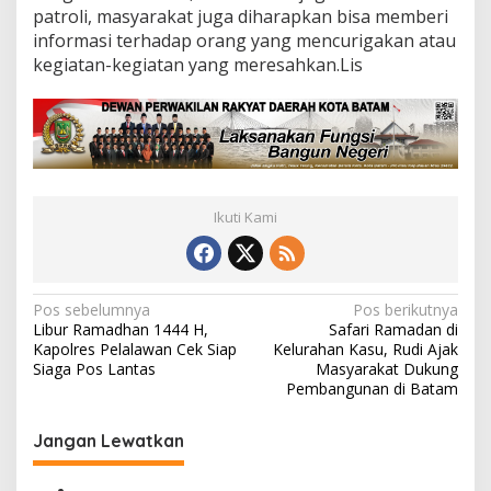
patroli, masyarakat juga diharapkan bisa memberi
informasi terhadap orang yang mencurigakan atau
kegiatan-kegiatan yang meresahkan.Lis
Ikuti Kami
N
Pos sebelumnya
Pos berikutnya
Libur Ramadhan 1444 H,
Safari Ramadan di
a
Kapolres Pelalawan Cek Siap
Kelurahan Kasu, Rudi Ajak
v
Siaga Pos Lantas
Masyarakat Dukung
Pembangunan di Batam
i
g
Jangan Lewatkan
a