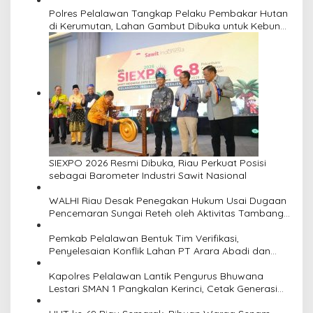
s
Polres Pelalawan Tangkap Pelaku Pembakar Hutan
i
di Kerumutan, Lahan Gambut Dibuka untuk Kebun
Sawit
p
o
s
SIEXPO 2026 Resmi Dibuka, Riau Perkuat Posisi
sebagai Barometer Industri Sawit Nasional
WALHI Riau Desak Penegakan Hukum Usai Dugaan
Pencemaran Sungai Reteh oleh Aktivitas Tambang
PT BPP
Pemkab Pelalawan Bentuk Tim Verifikasi,
Penyelesaian Konflik Lahan PT Arara Abadi dan
Warga Mak Teduh Masuki Babak Baru
Kapolres Pelalawan Lantik Pengurus Bhuwana
Lestari SMAN 1 Pangkalan Kerinci, Cetak Generasi
Peduli Lingkungan dan Berkarakter