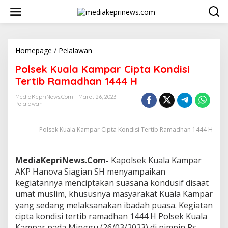
L
e
w
a
t
i
Homepage
/
Pelalawan
P
k
o
Polsek Kuala Kampar Cipta Kondisi
e
l
k
s
Tertib Ramadhan 1444 H
o
e
n
k
MediaKepriNews.com
Maret 26, 2023
t
Pelalawan
K
e
u
n
a
Polsek Kuala Kampar Cipta Kondisi Tertib Ramadhan 1444 H
l
a
K
MediaKepriNews.Com-
Kapolsek Kuala Kampar
a
m
AKP Hanova Siagian SH menyampaikan
p
kegiatannya menciptakan suasana kondusif disaat
a
umat muslim, khususnya masyarakat Kuala Kampar
r
yang sedang melaksanakan ibadah puasa. Kegiatan
C
cipta kondisi tertib ramadhan 1444 H Polsek Kuala
i
p
Kampar pada Minggu (26/03/2023) di pimpin Ps