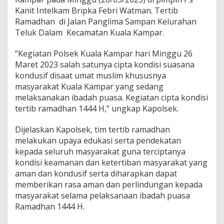
t
Kanit Intelkam Bripka Febri Watman. Tertib
a
Ramadhan di Jalan Panglima Sampan Kelurahan
K
Teluk Dalam Kecamatan Kuala Kampar.
o
n
d
“Kegiatan Polsek Kuala Kampar hari Minggu 26
i
Maret 2023 salah satunya cipta kondisi suasana
s
kondusif disaat umat muslim khususnya
i
masyarakat Kuala Kampar yang sedang
T
e
melaksanakan ibadah puasa. Kegiatan cipta kondisi
r
tertib ramadhan 1444 H,” ungkap Kapolsek.
t
i
Dijelaskan Kapolsek, tim tertib ramadhan
b
melakukan upaya edukasi serta pendekatan
R
a
kepada seluruh masyarakat guna terciptanya
m
kondisi keamanan dan ketertiban masyarakat yang
a
aman dan kondusif serta diharapkan dapat
d
memberikan rasa aman dan perlindungan kepada
h
masyarakat selama pelaksanaan ibadah puasa
a
n
Ramadhan 1444 H.
1
4