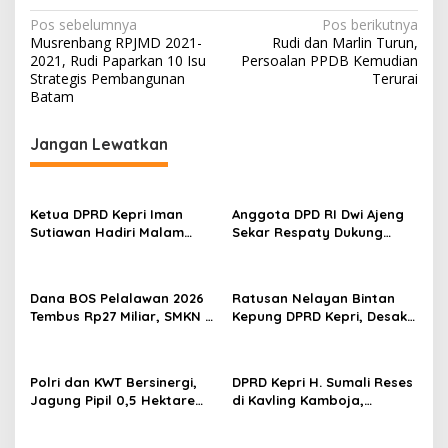
N
Pos sebelumnya
Pos berikutnya
Musrenbang RPJMD 2021-
Rudi dan Marlin Turun,
a
2021, Rudi Paparkan 10 Isu
Persoalan PPDB Kemudian
v
Strategis Pembangunan
Terurai
Batam
i
g
Jangan Lewatkan
a
s
Ketua DPRD Kepri Iman
Anggota DPD RI Dwi Ajeng
i
Sutiawan Hadiri Malam
Sekar Respaty Dukung
p
Cinta Rasul Cinta Negeri,
Penuh Karang Taruna
Perkuat Ukhuwah dan
Sungai Pelunggut Gelar
o
Semangat Persatuan
Peringatan HUT RI 2026
Dana BOS Pelalawan 2026
Ratusan Nelayan Bintan
s
Tembus Rp27 Miliar, SMKN 1
Kepung DPRD Kepri, Desak
Pangkalan Kerinci Terima
Cabut Izin Tambang Pasir
Alokasi Terbesar
Laut dan PSN Pulau Poto
Polri dan KWT Bersinergi,
DPRD Kepri H. Sumali Reses
Jagung Pipil 0,5 Hektare
di Kavling Kamboja,
Ditanam untuk Perkuat
Tampung Aspirasi
Ketahanan Pangan Desa
Masyarakat