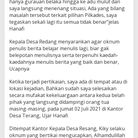
hanya gurauan belaka hingga ke adu mulut dan
d
saya langsung menenang situasi, Ada yang bilang
a
masalah tersebut terkait pilihan Pilkades, saya
n
W
tegaskan sekali lagi itu semua tidak benar”jelas
a
Hanafi
r
g
Kepala Desa Redang menyarankan agar oknum
a
penulis berita belajar menulis lagi, biar gak
n
y
belepotan menulisnya serta terpenuhi kaedah-
a
kaedahnya menulis berita yang baik dan benar,
B
Ucapnya
u
k
Ketika terjadi pertikaian, saya ada di tempat atau di
a
n
lokasi kejadian, Bahkan sudah saya selesaikan
M
secara mufakat kekeluargaan antara kedua belah
a
pihak yang langsung didampingi orang tua
s
masing-masing, pada jumat 02 Juli 2021 di Kantor
a
l
Desa Terang, Ujar Hanafi
a
h
Ditempat Kantor Kepala Desa Resang, Kiky selaku
P
oknum yang bertikai mengucapkan, Alhamdulillah
i