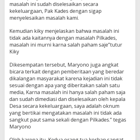
masalah ini sudah diselesaikan secara
l
k
kekeluargaan, Pak Kades dengan sigap
a
menyelesaikan masalah kami.
d
e
Kemudian kiky menjelaskan bahwa masalah ini
s
tidak ada kaitannya dengan masalah Pilkades,
masalah ini murni karna salah paham saje”tutur
Kiky
Dikesempatan tersebut, Maryono juga angkat
bicara terkait dengan pemberitaan yang beredar
dikalangan masyarakat karena kejadian ini tidak
sesuai dengan apa yang diberitakan salah satu
media, Karna masalah ini hanya salah paham saja
dan sudah dimediasi dan diselesaikan oleh kepala
Desa secara kekeluargaan, saya adalah oknum
yang bertikai mengatakan masalah ini tidak ada
sangkut paut sama sekali dengan Pilkades.” tegas
Maryono
Oleh karena itu, Kedua orang tua korban sangat