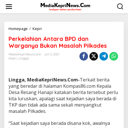
L
e
w
a
t
i
Homepage
/
Kepri
P
k
e
Perkelahian Antara BPD dan
e
r
k
k
Warganya Bukan Masalah Pilkades
o
e
n
l
MediaKepriNews.com
Juli 3, 2021
t
Kepri
,
Lingga
a
e
h
n
i
a
Lingga, MediaKepriNews.Com-
Terkait berita
n
A
yang beredar di halaman Kompas86.com Kepala
n
Desa Resang Hanapi katakan berita tersebut perlu
t
kita luruskan, apalagi saat kejadian saya berada di
a
TKP dan tidak ada sama sekali menyangkut
r
masalah Pilkades.
a
B
P
“Saat kejadian saya berada disana kok, awalnya
D