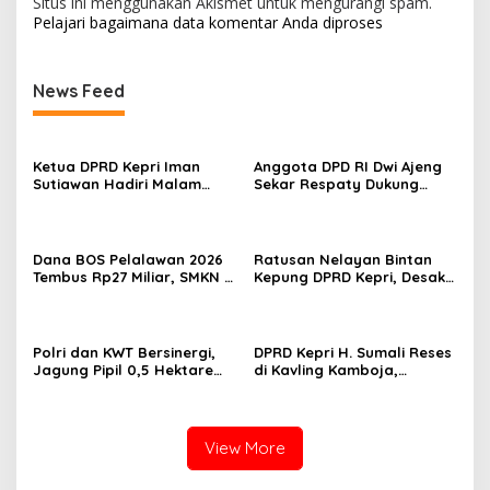
Situs ini menggunakan Akismet untuk mengurangi spam.
Pelajari bagaimana data komentar Anda diproses
News Feed
Ketua DPRD Kepri Iman
Anggota DPD RI Dwi Ajeng
Sutiawan Hadiri Malam
Sekar Respaty Dukung
Cinta Rasul Cinta Negeri,
Penuh Karang Taruna
Perkuat Ukhuwah dan
Sungai Pelunggut Gelar
Semangat Persatuan
Peringatan HUT RI 2026
Dana BOS Pelalawan 2026
Ratusan Nelayan Bintan
Tembus Rp27 Miliar, SMKN 1
Kepung DPRD Kepri, Desak
Pangkalan Kerinci Terima
Cabut Izin Tambang Pasir
Alokasi Terbesar
Laut dan PSN Pulau Poto
Polri dan KWT Bersinergi,
DPRD Kepri H. Sumali Reses
Jagung Pipil 0,5 Hektare
di Kavling Kamboja,
Ditanam untuk Perkuat
Tampung Aspirasi
Ketahanan Pangan Desa
Masyarakat
Mulya Subur
View More