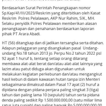
Berdasarkan Surat Perintah Penangkapan nomor
Sp.Kap/41/III/2023/Reskrim yang diterbitkan oleh Kasat
Reskrim Polres Pelalawan, AKP Nur Rahim, SIK., MH.
Selaku penyidik Polres Pelalawan memberikan alasan
penangkapan dan penahanan berdasarkan laporan
pihak PT Arara Abadi.
HT (56) ditangkap dan di jadikan tersangka serta ditahan.
Adapun pelaggaran yang disangkakan pasal Undang-
undang No.18 tahun 2013 jo. Perpu No.2 tahun 2022 psl
92 ayat 1 huruf b, tentang setiap orang dilarang
membawa alat-alat berat dan/atau alat-alat lainnya yang
lazim atau patut diduga akan digunakan untuk
melakukan kegiatan perkebunan dan/atau mengangkut
hasil kebun di dalam kawasan hutan tanpa izin Menteri
sebagaimana dimaksud dalam Pasal 17 ayat (2) huruf a
dipidana dengan pidana penjara paling singkat 3 (tiga)
tahun dan paling lama 10 (sepuluh) tahun serta pidana
denda paling sedikit Rp 1.500.000.000,00 (satu miliar lima
ratus juta rupiah) dan paling banyak Rp 5.000.000.000,00