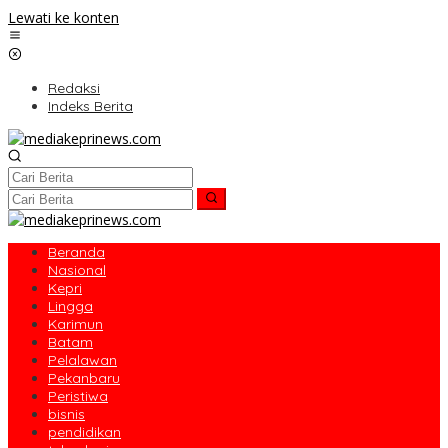
Lewati ke konten
Redaksi
Indeks Berita
Beranda
Nasional
Kepri
Lingga
Karimun
Batam
Pelalawan
Pekanbaru
Peristiwa
bisnis
pendidikan