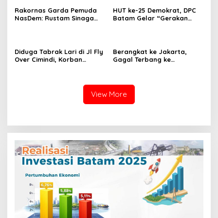
Rakornas Garda Pemuda
HUT ke-25 Demokrat, DPC
NasDem: Rustam Sinaga
Batam Gelar “Gerakan
Serukan Peran Aktif
Langit Biru”: 300 Kader
Generasi Muda
Bersihkan Lingkungan
Sagulung Dukung Program
Prabowo
Diduga Tabrak Lari di Jl Fly
Berangkat ke Jakarta,
Over Cimindi, Korban
Gagal Terbang ke
Pingsan dan Patah Tulang,
Manokwari: Kontingen
Keluarga Desak Polresta
Pesparawi Kepri
Cimahi Tangkap Pelaku
Pertanyakan Kesiapan
Panitia
View More