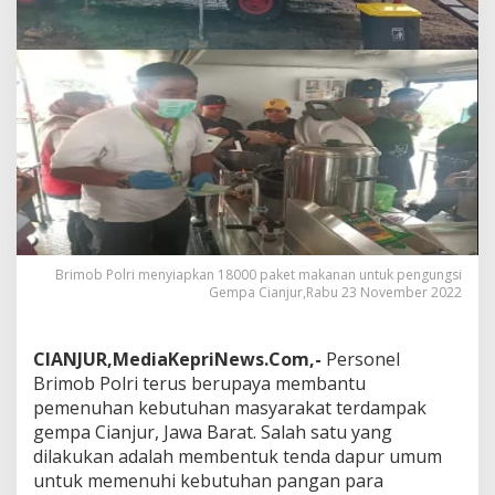
C
i
a
n
j
u
r
,
B
r
i
m
o
b
Brimob Polri menyiapkan 18000 paket makanan untuk pengungsi
P
Gempa Cianjur,Rabu 23 November 2022
o
l
r
CIANJUR,MediaKepriNews.Com,-
Personel
i
Brimob Polri terus berupaya membantu
S
pemenuhan kebutuhan masyarakat terdampak
e
gempa Cianjur, Jawa Barat. Salah satu yang
d
i
dilakukan adalah membentuk tenda dapur umum
a
untuk memenuhi kebutuhan pangan para
k