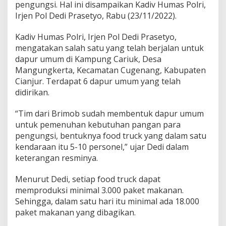
pengungsi. Hal ini disampaikan Kadiv Humas Polri,
a
Irjen Pol Dedi Prasetyo, Rabu (23/11/2022).
n
1
8
Kadiv Humas Polri, Irjen Pol Dedi Prasetyo,
.
mengatakan salah satu yang telah berjalan untuk
0
dapur umum di Kampung Cariuk, Desa
0
Mangungkerta, Kecamatan Cugenang, Kabupaten
0
P
Cianjur. Terdapat 6 dapur umum yang telah
a
didirikan.
k
e
“Tim dari Brimob sudah membentuk dapur umum
t
untuk pemenuhan kebutuhan pangan para
M
a
pengungsi, bentuknya food truck yang dalam satu
k
kendaraan itu 5-10 personel,” ujar Dedi dalam
a
keterangan resminya.
n
a
Menurut Dedi, setiap food truck dapat
n
memproduksi minimal 3.000 paket makanan.
Sehingga, dalam satu hari itu minimal ada 18.000
paket makanan yang dibagikan.