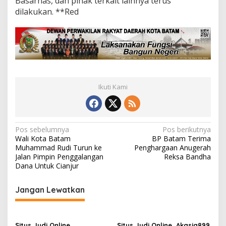
Basarnas, dan pihak terkait lainnya terus
dilakukan. **Red
Ikuti Kami
N
Pos sebelumnya
Pos berikutnya
Wali Kota Batam
BP Batam Terima
a
Muhammad Rudi Turun ke
Penghargaan Anugerah
v
Jalan Pimpin Penggalangan
Reksa Bandha
Dana Untuk Cianjur
i
g
Jangan Lewatkan
a
s
Situs Judi Online,
Situs Judi Online, Akasia899