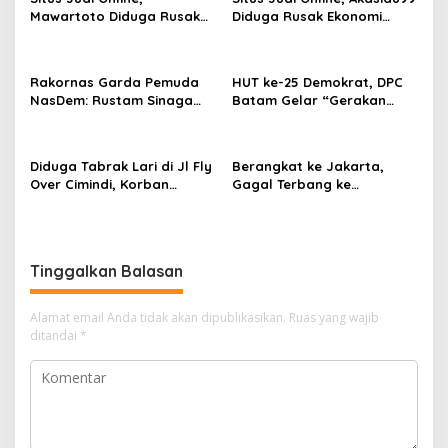
i
Mawartoto Diduga Rusak
Diduga Rusak Ekonomi
p
Ekonomi Masyarakat,
Masyarakat, Diminta
Diminta Kapolri Bertindak
Kapolri Bertindak Tegas
o
Tegas
Rakornas Garda Pemuda
HUT ke-25 Demokrat, DPC
s
NasDem: Rustam Sinaga
Batam Gelar “Gerakan
Serukan Peran Aktif
Langit Biru”: 300 Kader
Generasi Muda
Bersihkan Lingkungan
Sagulung Dukung Program
Diduga Tabrak Lari di Jl Fly
Berangkat ke Jakarta,
Prabowo
Over Cimindi, Korban
Gagal Terbang ke
Pingsan dan Patah Tulang,
Manokwari: Kontingen
Keluarga Desak Polresta
Pesparawi Kepri
Cimahi Tangkap Pelaku
Pertanyakan Kesiapan
Panitia
Tinggalkan Balasan
Alamat email Anda tidak akan dipublikasikan.
Ruas yang wajib
ditandai
*