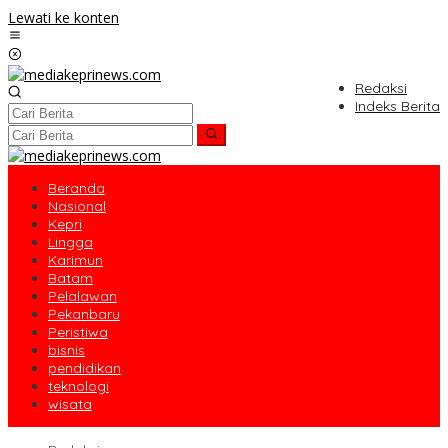
Lewati ke konten
Redaksi
Indeks Berita
Beranda
Nasional
Kepri
Lingga
Karimun
Batam
Pelalawan
Pekanbaru
Peristiwa
bisnis
pendidikan
teknologi
wisata