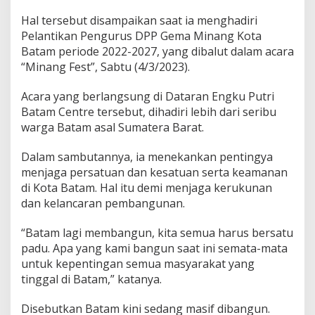
a
Hal tersebut disampaikan saat ia menghadiri
r
a
Pelantikan Pengurus DPP Gema Minang Kota
k
Batam periode 2022-2027, yang dibalut dalam acara
a
“Minang Fest”, Sabtu (4/3/2023).
t
B
Acara yang berlangsung di Dataran Engku Putri
e
r
Batam Centre tersebut, dihadiri lebih dari seribu
s
warga Batam asal Sumatera Barat.
a
t
Dalam sambutannya, ia menekankan pentingya
u
menjaga persatuan dan kesatuan serta keamanan
B
a
di Kota Batam. Hal itu demi menjaga kerukunan
n
dan kelancaran pembangunan.
g
u
“Batam lagi membangun, kita semua harus bersatu
n
padu. Apa yang kami bangun saat ini semata-mata
B
a
untuk kepentingan semua masyarakat yang
t
tinggal di Batam,” katanya.
a
m
Disebutkan Batam kini sedang masif dibangun.