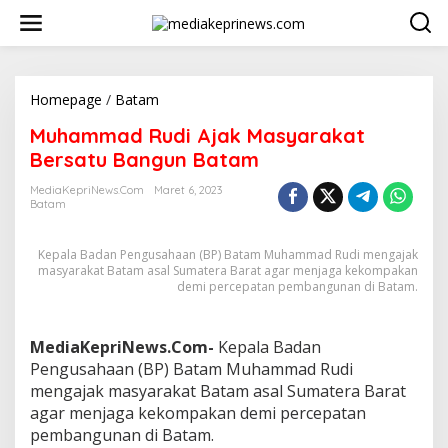
L
e
w
a
t
i
Homepage
/
Batam
M
k
u
Muhammad Rudi Ajak Masyarakat
e
h
k
a
Bersatu Bangun Batam
o
m
n
m
MediaKepriNews.com
Maret 6, 2023
t
Batam
a
e
d
n
R
Kepala Badan Pengusahaan (BP) Batam Muhammad Rudi mengajak
u
masyarakat Batam asal Sumatera Barat agar menjaga kekompakan
d
demi percepatan pembangunan di Batam.
i
A
j
MediaKepriNews.Com-
Kepala Badan
a
Pengusahaan (BP) Batam Muhammad Rudi
k
M
mengajak masyarakat Batam asal Sumatera Barat
a
agar menjaga kekompakan demi percepatan
s
pembangunan di Batam.
y