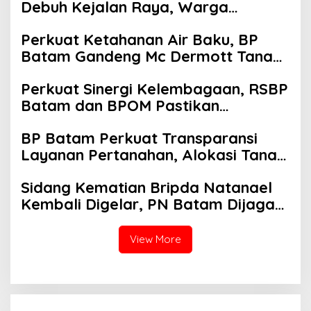
Debuh Kejalan Raya, Warga
Keluhkan Dump Truck Tanpa
Perkuat Ketahanan Air Baku, BP
Penutup
Batam Gandeng Mc Dermott Tanam
400 Bambu Betung di Bendungan
Perkuat Sinergi Kelembagaan, RSBP
Sei Nongsa
Batam dan BPOM Pastikan
Pelayanan dan Ketersediaan Obat
BP Batam Perkuat Transparansi
Aman
Layanan Pertanahan, Alokasi Tanah
Reguler Segera Hadir Melalui LMS
Sidang Kematian Bripda Natanael
Kembali Digelar, PN Batam Dijaga
Ketat Pihak Kepolisian
View More