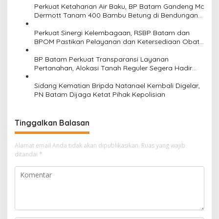
Perkuat Ketahanan Air Baku, BP Batam Gandeng Mc
Dermott Tanam 400 Bambu Betung di Bendungan
Sei Nongsa
Perkuat Sinergi Kelembagaan, RSBP Batam dan
BPOM Pastikan Pelayanan dan Ketersediaan Obat
Aman
BP Batam Perkuat Transparansi Layanan
Pertanahan, Alokasi Tanah Reguler Segera Hadir
Melalui LMS
Sidang Kematian Bripda Natanael Kembali Digelar,
PN Batam Dijaga Ketat Pihak Kepolisian
Tinggalkan Balasan
Alamat email Anda tidak akan dipublikasikan.
Ruas yang wajib
ditandai
*