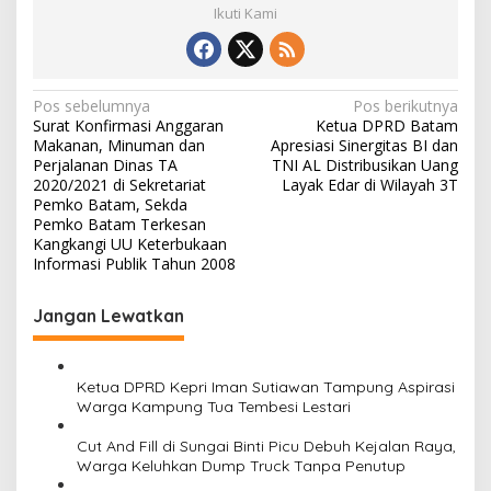
Ikuti Kami
N
Pos sebelumnya
Pos berikutnya
Surat Konfirmasi Anggaran
Ketua DPRD Batam
a
Makanan, Minuman dan
Apresiasi Sinergitas BI dan
v
Perjalanan Dinas TA
TNI AL Distribusikan Uang
2020/2021 di Sekretariat
Layak Edar di Wilayah 3T
i
Pemko Batam, Sekda
Pemko Batam Terkesan
g
Kangkangi UU Keterbukaan
a
Informasi Publik Tahun 2008
s
Jangan Lewatkan
i
p
o
Ketua DPRD Kepri Iman Sutiawan Tampung Aspirasi
Warga Kampung Tua Tembesi Lestari
s
Cut And Fill di Sungai Binti Picu Debuh Kejalan Raya,
Warga Keluhkan Dump Truck Tanpa Penutup