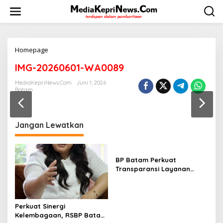
L
e
w
a
t
i
Homepage
L
k
a
IMG-20260601-WA0089
e
m
k
p
MediaKepriNews.com
Juni 1, 2026
o
i
Batam
n
r
t
a
e
n
n
Jangan Lewatkan
BP Batam Perkuat
Transparansi Layanan
Pertanahan, Alokasi Tanah
Reguler Segera Hadir
Melalui LMS
Perkuat Sinergi
Kelembagaan, RSBP Batam