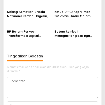
dan BPOM Pastikan
Pelayanan dan
Ketersediaan Obat Aman
Sidang Kematian Bripda
Ketua DPRD Kepri Iman
Natanael Kembali Digelar,
Sutiawan Hadiri Malam
PN Batam Dijaga Ketat
Cinta Rasul Cinta Negeri,
Pihak Kepolisian
Perkuat Ukhuwah dan
Semangat Persatuan
BP Batam Perkuat
Batam kembali
Transformasi Digital
menegaskan posisinya
melalui Pengembangan
sebagai salah satu daerah
Super Apps
unggulan untuk investasi di
Indonesia
Tinggalkan Balasan
Alamat email Anda tidak akan dipublikasikan.
Ruas yang wajib
ditandai
*