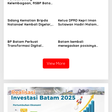
Kelembagaan, RSBP Batam
dan BPOM Pastikan
Pelayanan dan
Ketersediaan Obat Aman
Sidang Kematian Bripda
Ketua DPRD Kepri Iman
Natanael Kembali Digelar,
Sutiawan Hadiri Malam
PN Batam Dijaga Ketat
Cinta Rasul Cinta Negeri,
Pihak Kepolisian
Perkuat Ukhuwah dan
Semangat Persatuan
BP Batam Perkuat
Batam kembali
Transformasi Digital
menegaskan posisinya
melalui Pengembangan
sebagai salah satu daerah
Super Apps
unggulan untuk investasi di
Indonesia
View More