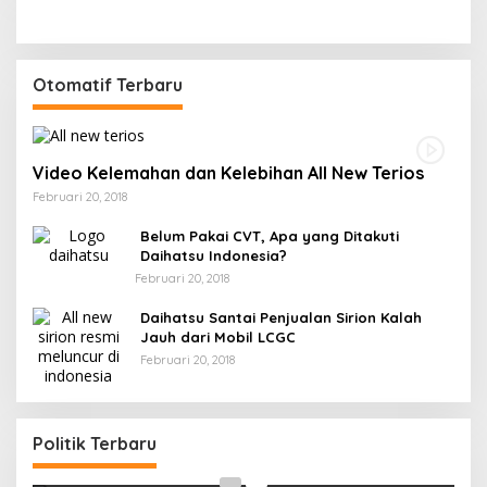
Otomatif Terbaru
Video Kelemahan dan Kelebihan All New Terios
Februari 20, 2018
Belum Pakai CVT, Apa yang Ditakuti
Daihatsu Indonesia?
Februari 20, 2018
Daihatsu Santai Penjualan Sirion Kalah
Jauh dari Mobil LCGC
Februari 20, 2018
Strategi PPP Menangkan Duet Ganjar dan Gus
Yasin
Politik Terbaru
Di Berita, Politik
|
Februari 19, 2018