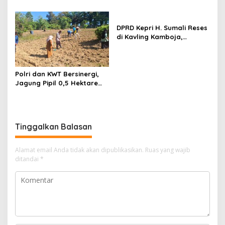
Pangkalan Kerinci Terima
Cabut Izin Tambang Pasir
Alokasi Terbesar
Laut dan PSN Pulau Poto
DPRD Kepri H. Sumali Reses
di Kavling Kamboja,
Tampung Aspirasi
Masyarakat
Polri dan KWT Bersinergi,
Jagung Pipil 0,5 Hektare
Ditanam untuk Perkuat
Ketahanan Pangan Desa
Mulya Subur
Tinggalkan Balasan
Alamat email Anda tidak akan dipublikasikan.
Ruas yang wajib
ditandai
*