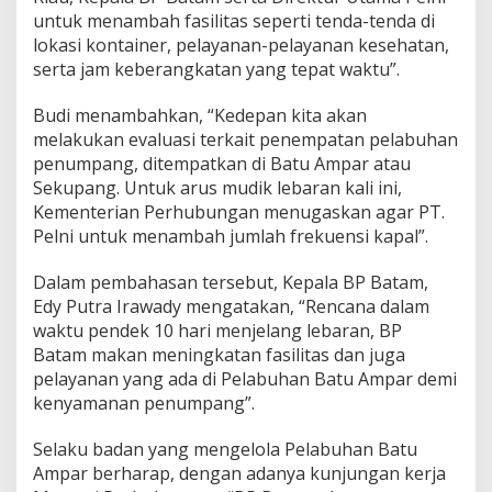
i
untuk menambah fasilitas seperti tenda-tenda di
a
lokasi kontainer, pelayanan-pelayanan kesehatan,
p
serta jam keberangkatan yang tepat waktu”.
a
n
Budi menambahkan, “Kedepan kita akan
A
n
melakukan evaluasi terkait penempatan pelabuhan
g
penumpang, ditempatkan di Batu Ampar atau
k
Sekupang. Untuk arus mudik lebaran kali ini,
u
Kementerian Perhubungan menugaskan agar PT.
t
a
Pelni untuk menambah jumlah frekuensi kapal”.
n
L
Dalam pembahasan tersebut, Kepala BP Batam,
e
Edy Putra Irawady mengatakan, “Rencana dalam
b
waktu pendek 10 hari menjelang lebaran, BP
a
r
Batam makan meningkatan fasilitas dan juga
a
pelayanan yang ada di Pelabuhan Batu Ampar demi
n
kenyamanan penumpang”.
T
a
Selaku badan yang mengelola Pelabuhan Batu
h
u
Ampar berharap, dengan adanya kunjungan kerja
n