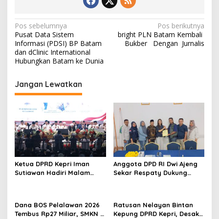
N
Pos sebelumnya
Pos berikutnya
Pusat Data Sistem
bright PLN Batam Kembali
a
Informasi (PDSI) BP Batam
Bukber Dengan Jurnalis
v
dan dClinic International
Hubungkan Batam ke Dunia
i
g
Jangan Lewatkan
a
s
i
p
o
s
Ketua DPRD Kepri Iman
Anggota DPD RI Dwi Ajeng
Sutiawan Hadiri Malam
Sekar Respaty Dukung
Cinta Rasul Cinta Negeri,
Penuh Karang Taruna
Perkuat Ukhuwah dan
Sungai Pelunggut Gelar
Semangat Persatuan
Peringatan HUT RI 2026
Dana BOS Pelalawan 2026
Ratusan Nelayan Bintan
Tembus Rp27 Miliar, SMKN 1
Kepung DPRD Kepri, Desak