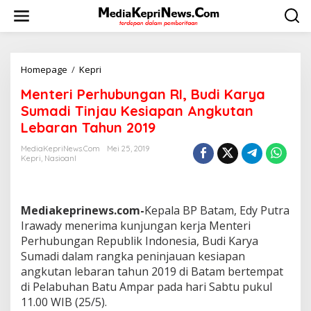
L
e
w
a
t
i
Homepage
/
Kepri
M
k
e
Menteri Perhubungan RI, Budi Karya
e
n
k
t
Sumadi Tinjau Kesiapan Angkutan
o
e
Lebaran Tahun 2019
n
r
t
i
MediaKepriNews.com
Mei 25, 2019
e
P
Kepri
,
Nasioanl
n
e
r
h
u
Mediakeprinews.com-
Kepala BP Batam, Edy Putra
b
Irawady menerima kunjungan kerja Menteri
u
Perhubungan Republik Indonesia, Budi Karya
n
Sumadi dalam rangka peninjauan kesiapan
g
a
angkutan lebaran tahun 2019 di Batam bertempat
n
di Pelabuhan Batu Ampar pada hari Sabtu pukul
R
11.00 WIB (25/5).
I