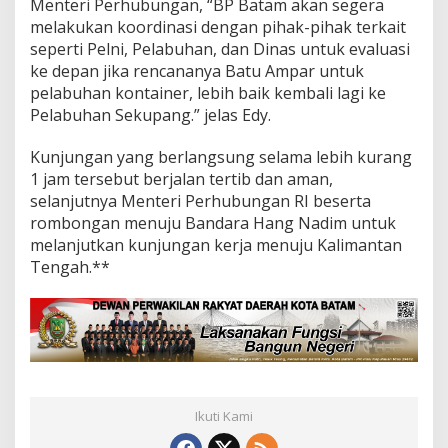
Menteri Perhubungan, “BP Batam akan segera
2
melakukan koordinasi dengan pihak-pihak terkait
0
seperti Pelni, Pelabuhan, dan Dinas untuk evaluasi
1
ke depan jika rencananya Batu Ampar untuk
9
pelabuhan kontainer, lebih baik kembali lagi ke
Pelabuhan Sekupang.” jelas Edy.
Kunjungan yang berlangsung selama lebih kurang
1 jam tersebut berjalan tertib dan aman,
selanjutnya Menteri Perhubungan RI beserta
rombongan menuju Bandara Hang Nadim untuk
melanjutkan kunjungan kerja menuju Kalimantan
Tengah.**
Ikuti Kami