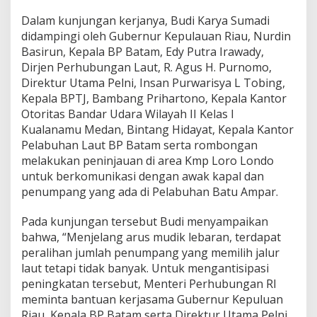
,
Dalam kunjungan kerjanya, Budi Karya Sumadi
B
u
didampingi oleh Gubernur Kepulauan Riau, Nurdin
d
Basirun, Kepala BP Batam, Edy Putra Irawady,
i
Dirjen Perhubungan Laut, R. Agus H. Purnomo,
K
Direktur Utama Pelni, Insan Purwarisya L Tobing,
a
Kepala BPTJ, Bambang Prihartono, Kepala Kantor
r
y
Otoritas Bandar Udara Wilayah II Kelas I
a
Kualanamu Medan, Bintang Hidayat, Kepala Kantor
S
Pelabuhan Laut BP Batam serta rombongan
u
melakukan peninjauan di area Kmp Loro Londo
m
a
untuk berkomunikasi dengan awak kapal dan
d
penumpang yang ada di Pelabuhan Batu Ampar.
i
T
Pada kunjungan tersebut Budi menyampaikan
i
bahwa, “Menjelang arus mudik lebaran, terdapat
n
j
peralihan jumlah penumpang yang memilih jalur
a
laut tetapi tidak banyak. Untuk mengantisipasi
u
peningkatan tersebut, Menteri Perhubungan RI
K
meminta bantuan kerjasama Gubernur Kepuluan
e
Riau, Kepala BP Batam serta Direktur Utama Pelni
s