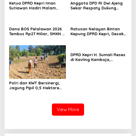
Ketua DPRD Kepri Iman
Anggota DPD RI Dwi Ajeng
Sutiawan Hadiri Malam
Sekar Respaty Dukung
Cinta Rasul Cinta Negeri,
Penuh Karang Taruna
Perkuat Ukhuwah dan
Sungai Pelunggut Gelar
Semangat Persatuan
Peringatan HUT RI 2026
Dana BOS Pelalawan 2026
Ratusan Nelayan Bintan
Tembus Rp27 Miliar, SMKN 1
Kepung DPRD Kepri, Desak
Pangkalan Kerinci Terima
Cabut Izin Tambang Pasir
Alokasi Terbesar
Laut dan PSN Pulau Poto
DPRD Kepri H. Sumali Reses
di Kavling Kamboja,
Tampung Aspirasi
Masyarakat
Polri dan KWT Bersinergi,
Jagung Pipil 0,5 Hektare
Ditanam untuk Perkuat
Ketahanan Pangan Desa
Mulya Subur
View More