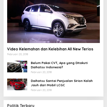
Video Kelemahan dan Kelebihan All New Terios
Februari 20, 2018
Belum Pakai CVT, Apa yang Ditakuti
Daihatsu Indonesia?
Februari 20, 2018
Daihatsu Santai Penjualan Sirion Kalah
Jauh dari Mobil LCGC
Februari 20, 2018
Strategi PPP Menangkan Duet Ganjar dan Gus
Yasin
Politik Terbaru