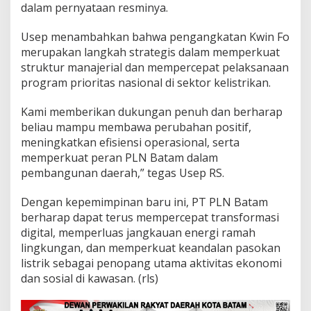
dalam pernyataan resminya.
n
F
o
Usep menambahkan bahwa pengangkatan Kwin Fo
s
merupakan langkah strategis dalam memperkuat
e
struktur manajerial dan mempercepat pelaksanaan
b
program prioritas nasional di sektor kelistrikan.
a
g
a
Kami memberikan dukungan penuh dan berharap
i
beliau mampu membawa perubahan positif,
D
meningkatkan efisiensi operasional, serta
i
memperkuat peran PLN Batam dalam
r
pembangunan daerah,” tegas Usep RS.
e
k
t
Dengan kepemimpinan baru ini, PT PLN Batam
u
berharap dapat terus mempercepat transformasi
r
digital, memperluas jangkauan energi ramah
U
lingkungan, dan memperkuat keandalan pasokan
t
a
listrik sebagai penopang utama aktivitas ekonomi
m
dan sosial di kawasan. (rls)
a
B
a