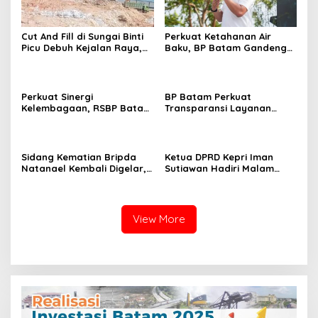
Cut And Fill di Sungai Binti
Perkuat Ketahanan Air
Picu Debuh Kejalan Raya,
Baku, BP Batam Gandeng
Warga Keluhkan Dump
Mc Dermott Tanam 400
Truck Tanpa Penutup
Bambu Betung di
Bendungan Sei Nongsa
Perkuat Sinergi
BP Batam Perkuat
Kelembagaan, RSBP Batam
Transparansi Layanan
dan BPOM Pastikan
Pertanahan, Alokasi Tanah
Pelayanan dan
Reguler Segera Hadir
Ketersediaan Obat Aman
Melalui LMS
Sidang Kematian Bripda
Ketua DPRD Kepri Iman
Natanael Kembali Digelar,
Sutiawan Hadiri Malam
PN Batam Dijaga Ketat
Cinta Rasul Cinta Negeri,
Pihak Kepolisian
Perkuat Ukhuwah dan
Semangat Persatuan
View More