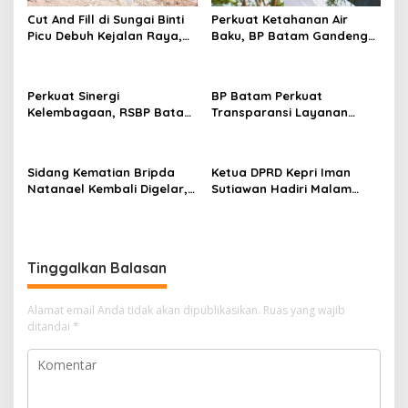
s
Cut And Fill di Sungai Binti
Perkuat Ketahanan Air
Picu Debuh Kejalan Raya,
Baku, BP Batam Gandeng
Warga Keluhkan Dump
Mc Dermott Tanam 400
Truck Tanpa Penutup
Bambu Betung di
Bendungan Sei Nongsa
Perkuat Sinergi
BP Batam Perkuat
Kelembagaan, RSBP Batam
Transparansi Layanan
dan BPOM Pastikan
Pertanahan, Alokasi Tanah
Pelayanan dan
Reguler Segera Hadir
Ketersediaan Obat Aman
Melalui LMS
Sidang Kematian Bripda
Ketua DPRD Kepri Iman
Natanael Kembali Digelar,
Sutiawan Hadiri Malam
PN Batam Dijaga Ketat
Cinta Rasul Cinta Negeri,
Pihak Kepolisian
Perkuat Ukhuwah dan
Semangat Persatuan
Tinggalkan Balasan
Alamat email Anda tidak akan dipublikasikan.
Ruas yang wajib
ditandai
*