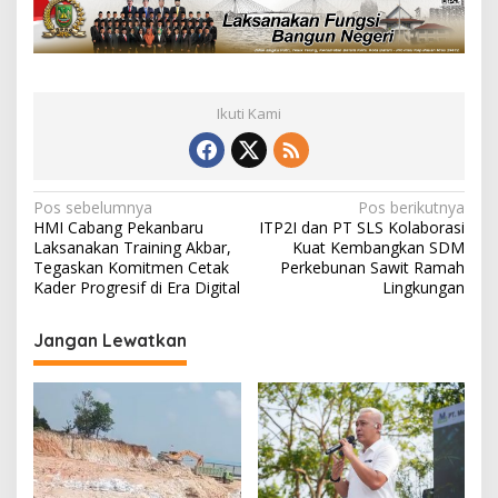
r
u
Ikuti Kami
N
Pos sebelumnya
Pos berikutnya
HMI Cabang Pekanbaru
ITP2I dan PT SLS Kolaborasi
a
Laksanakan Training Akbar,
Kuat Kembangkan SDM
v
Tegaskan Komitmen Cetak
Perkebunan Sawit Ramah
Kader Progresif di Era Digital
Lingkungan
i
g
Jangan Lewatkan
a
s
i
p
o