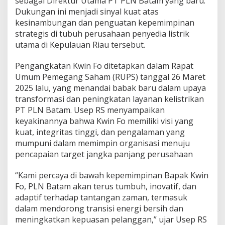
sebagai Direktur Utama PT PLN Batam yang baru.
u
Dukungan ini menjadi sinyal kuat atas
k
kesinambungan dan penguatan kepemimpinan
u
strategis di tubuh perusahaan penyedia listrik
n
g
utama di Kepulauan Riau tersebut.
P
e
Pengangkatan Kwin Fo ditetapkan dalam Rapat
n
Umum Pemegang Saham (RUPS) tanggal 26 Maret
u
2025 lalu, yang menandai babak baru dalam upaya
h
P
transformasi dan peningkatan layanan kelistrikan
e
PT PLN Batam. Usep RS menyampaikan
n
keyakinannya bahwa Kwin Fo memiliki visi yang
g
kuat, integritas tinggi, dan pengalaman yang
a
n
mumpuni dalam memimpin organisasi menuju
g
pencapaian target jangka panjang perusahaan
k
a
“Kami percaya di bawah kepemimpinan Bapak Kwin
t
Fo, PLN Batam akan terus tumbuh, inovatif, dan
a
n
adaptif terhadap tantangan zaman, termasuk
K
dalam mendorong transisi energi bersih dan
w
meningkatkan kepuasan pelanggan,” ujar Usep RS
i