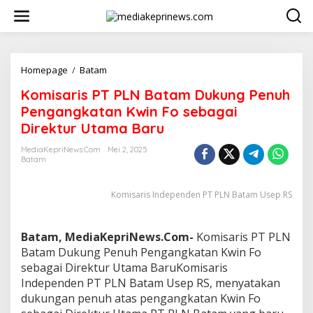
L
e
w
a
t
i
Homepage
/
Batam
K
k
o
Komisaris PT PLN Batam Dukung Penuh
e
m
k
i
Pengangkatan Kwin Fo sebagai
o
s
Direktur Utama Baru
n
a
t
r
MediaKepriNews.com
Mei 2, 2025
e
i
Batam
n
s
P
Komisaris Independen PT PLN Batam Usep RS
T
P
L
N
Batam, MediaKepriNews.Com-
Komisaris PT PLN
B
Batam Dukung Penuh Pengangkatan Kwin Fo
a
sebagai Direktur Utama BaruKomisaris
t
Independen PT PLN Batam Usep RS, menyatakan
a
m
dukungan penuh atas pengangkatan Kwin Fo
D