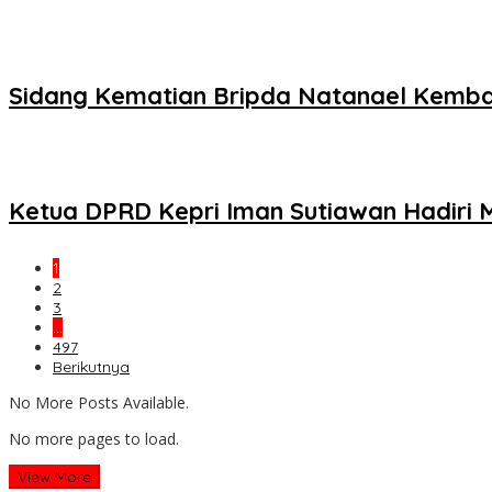
Sidang Kematian Bripda Natanael Kembali
Ketua DPRD Kepri Iman Sutiawan Hadiri 
1
2
3
…
497
Berikutnya
No More Posts Available.
No more pages to load.
View More