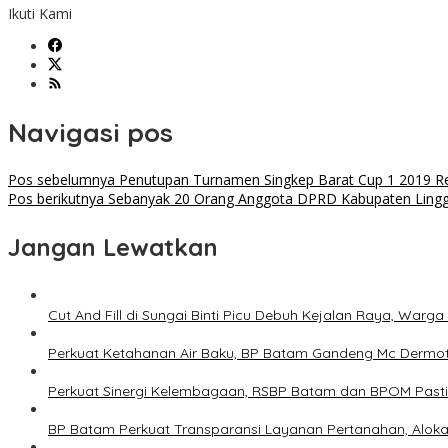
Ikuti Kami
Navigasi pos
Pos sebelumnya
Penutupan Turnamen Singkep Barat Cup 1 2019 Resm
Pos berikutnya
Sebanyak 20 Orang Anggota DPRD Kabupaten Lingga
Jangan Lewatkan
Cut And Fill di Sungai Binti Picu Debuh Kejalan Raya, War
Perkuat Ketahanan Air Baku, BP Batam Gandeng Mc Dermo
Perkuat Sinergi Kelembagaan, RSBP Batam dan BPOM Past
BP Batam Perkuat Transparansi Layanan Pertanahan, Alokas