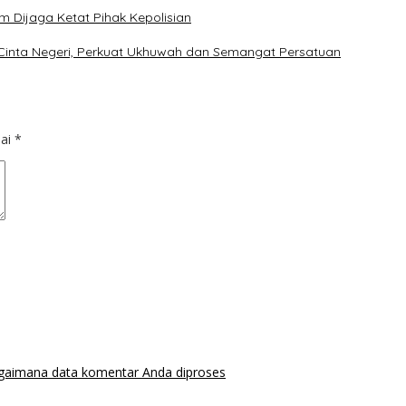
m Dijaga Ketat Pihak Kepolisian
 Cinta Negeri, Perkuat Ukhuwah dan Semangat Persatuan
dai
*
agaimana data komentar Anda diproses