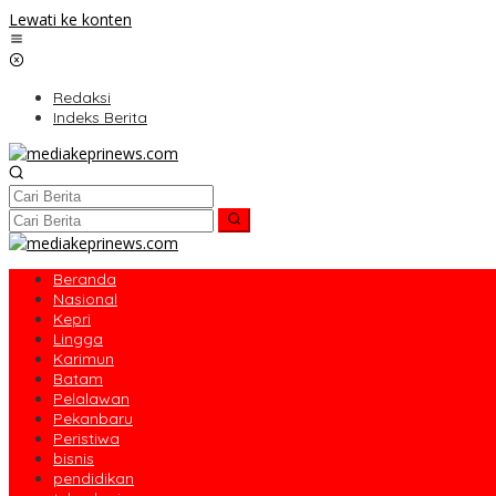
Lewati ke konten
Redaksi
Indeks Berita
Beranda
Nasional
Kepri
Lingga
Karimun
Batam
Pelalawan
Pekanbaru
Peristiwa
bisnis
pendidikan