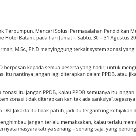
pok Terpumpun, Mencari Solusi Permasalahan Pendidikan M
e Hotel Batam, pada hari Jumat – Sabtu, 30 – 31 Agustus 20
ndarman, M.Sc., Ph.D menyinggung terkait system zonasi yan
 Ph.D berpesan kepada semua peserta yang hadir, untuk men
asi itu nantinya jangan lagi diterapkan dalam PPDB, atau
inya zonasi itu jangan PPDB, Kalau PPDB semuanya itu janga
stem zonasi tidak diterapkan kan tak ada sanksiya”.tegasnya
KI Jakarta itu tidak patuh, jadi itu tergantung kebijakan 
lu menghimbau jangan terlalu memaksakan, kalau terlalu mema
ernyata masyarakatnya senang – senang saja, yang penting