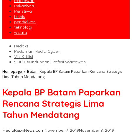
Pelalawan
Pekanbaru
Peristiwa
bisnis
pendidikan
teknologi
wisata
Redaksi
Pedoman Media Cyber
Visi & Misi
SOP Perlindungan Profesi Wartawan
Homepage
/
Batam
Kepala BP Batam Paparkan Rencana Strategis
Lima Tahun Mendatang
Kepala BP Batam Paparkan
Rencana Strategis Lima
Tahun Mendatang
MediaKepriNews.com
November 7, 2019
November 8, 2019