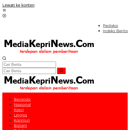
Lewati ke konten
Redaksi
Indeks Berita
Beranda
Nasional
Kepri
Lingga
Karimun
Batam