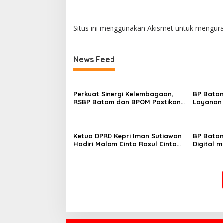
Situs ini menggunakan Akismet untuk mengur
News Feed
Perkuat Sinergi Kelembagaan,
BP Batam
RSBP Batam dan BPOM Pastikan
Layanan 
Pelayanan dan Ketersediaan
Tanah Re
Obat Aman
Melalui 
Ketua DPRD Kepri Iman Sutiawan
BP Batam
Hadiri Malam Cinta Rasul Cinta
Digital 
Negeri, Perkuat Ukhuwah dan
Super Ap
Semangat Persatuan