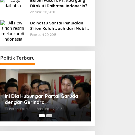
Belum Pakai CVT, Apa yang
Ditakuti Daihatsu Indonesia?
Februari 20, 2018
Daihatsu Santai Penjualan
Sirion Kalah Jauh dari Mobil
LCGC
Februari 20, 2018
Politik Terbaru
n Partai Garuda
Strategi PPP Menangkan Duet
a
Ganjar dan Gus Yasin
uari 19, 2018
Di Berita, Politik
|
Februari 19, 2018