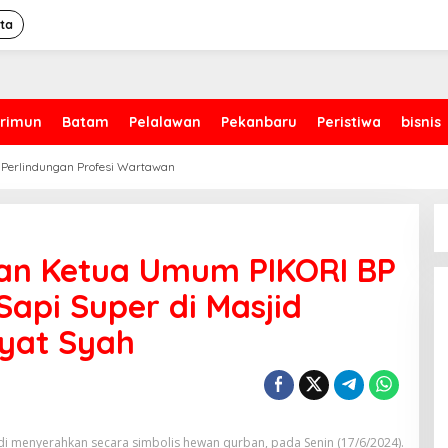
ita
rimun
Batam
Pelalawan
Pekanbaru
Peristiwa
bisnis
 Perlindungan Profesi Wartawan
an Ketua Umum PIKORI BP
api Super di Masjid
yat Syah
 menyerahkan secara simbolis hewan qurban, pada Senin (17/6/2024).