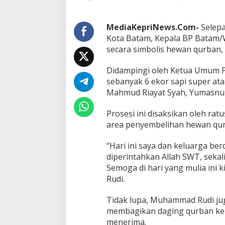
d
a
n
MediaKepriNews.Com-
⁠Selep
K
Kota Batam, Kepala BP Batam
e
secara simbolis hewan qurban, 
t
u
Didampingi oleh Ketua Umum PI
a
U
sebanyak 6 ekor sapi super ata
m
Mahmud Riayat Syah, Yumasnu
u
m
Prosesi ini disaksikan oleh r
P
area penyembelihan hewan qur
I
K
O
“Hari ini saya dan keluarga be
R
diperintahkan Allah SWT, sek
I
Semoga di hari yang mulia ini
B
Rudi.
P
B
a
Tidak lupa, Muhammad Rudi jug
t
membagikan daging qurban ke
a
menerima.
m