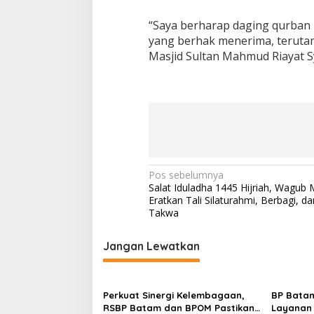
S
“Saya berharap daging qurban 
e
r
yang berhak menerima, teruta
a
Masjid Sultan Mahmud Riayat Sy
h
k
a
n
6
S
a
p
i
N
Pos sebelumnya
S
Salat Iduladha 1445 Hijriah, Wagub M
u
a
Eratkan Tali Silaturahmi, Berbagi, d
p
v
Takwa
e
r
i
d
Jangan Lewatkan
i
g
M
a
a
s
s
Perkuat Sinergi Kelembagaan,
BP Batam
j
RSBP Batam dan BPOM Pastikan
Layanan 