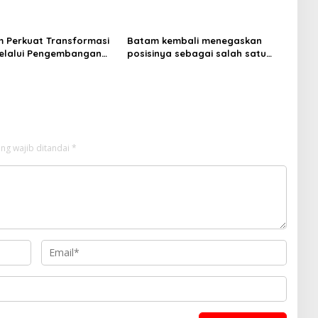
guler Segera Hadir
Batam Dijaga Ketat Pihak
LMS
Kepolisian
 Perkuat Transformasi
Batam kembali menegaskan
melalui Pengembangan
posisinya sebagai salah satu
ps
daerah unggulan untuk investasi
di Indonesia
ng wajib ditandai
*