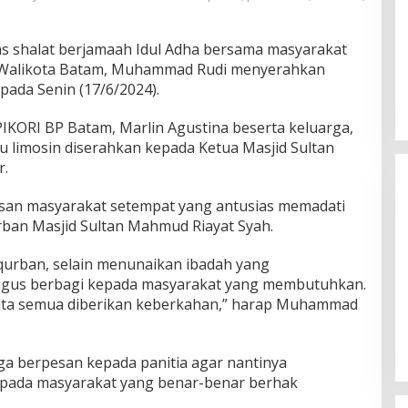
as shalat berjamaah Idul Adha bersama masyarakat
/Walikota Batam, Muhammad Rudi menyerahkan
pada Senin (17/6/2024).
KORI BP Batam, Marlin Agustina beserta keluarga,
u limosin diserahkan kepada Ketua Masjid Sultan
r.
atusan masyarakat setempat yang antusias memadati
ban Masjid Sultan Mahmud Riayat Syah.
rqurban, selain menunaikan ibadah yang
aligus berbagi kepada masyarakat yang membutuhkan.
Ini Dia Hubunga
 kita semua diberikan keberkahan,” harap Muhammad
dengan Gerindr
Di Berita, Politik
|
Febr
a berpesan kepada panitia agar nantinya
pada masyarakat yang benar-benar berhak