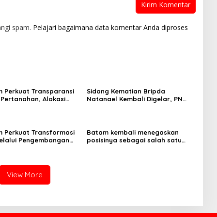
angi spam.
Pelajari bagaimana data komentar Anda diproses
 Perkuat Transparansi
Sidang Kematian Bripda
Pertanahan, Alokasi
Natanael Kembali Digelar, PN
guler Segera Hadir
Batam Dijaga Ketat Pihak
LMS
Kepolisian
 Perkuat Transformasi
Batam kembali menegaskan
melalui Pengembangan
posisinya sebagai salah satu
ps
daerah unggulan untuk investasi
di Indonesia
View More