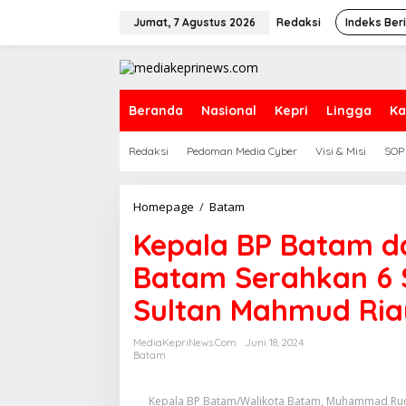
L
e
Jumat, 7 Agustus 2026
Redaksi
Indeks Ber
w
a
t
i
k
Beranda
Nasional
Kepri
Lingga
Ka
e
k
Redaksi
Pedoman Media Cyber
Visi & Misi
SOP
o
n
t
e
Homepage
/
Batam
K
n
e
Kepala BP Batam d
p
a
Batam Serahkan 6 S
l
a
Sultan Mahmud Ria
B
P
B
MediaKepriNews.com
Juni 18, 2024
a
Batam
t
a
Kepala BP Batam/Walikota Batam, Muhammad Rudi
m