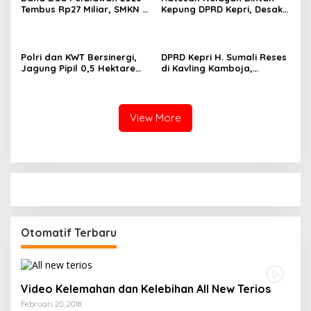
Tembus Rp27 Miliar, SMKN 1
Kepung DPRD Kepri, Desak
Pangkalan Kerinci Terima
Cabut Izin Tambang Pasir
Alokasi Terbesar
Laut dan PSN Pulau Poto
Polri dan KWT Bersinergi,
DPRD Kepri H. Sumali Reses
Jagung Pipil 0,5 Hektare
di Kavling Kamboja,
Ditanam untuk Perkuat
Tampung Aspirasi
Ketahanan Pangan Desa
Masyarakat
Mulya Subur
View More
Otomatif Terbaru
Video Kelemahan dan Kelebihan All New Terios
Februari 20, 2018