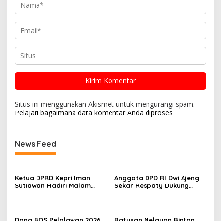
Situs ini menggunakan Akismet untuk mengurangi spam.
Pelajari bagaimana data komentar Anda diproses
News Feed
Ketua DPRD Kepri Iman
Anggota DPD RI Dwi Ajeng
Sutiawan Hadiri Malam
Sekar Respaty Dukung
Cinta Rasul Cinta Negeri,
Penuh Karang Taruna
Perkuat Ukhuwah dan
Sungai Pelunggut Gelar
Semangat Persatuan
Peringatan HUT RI 2026
Dana BOS Pelalawan 2026
Ratusan Nelayan Bintan