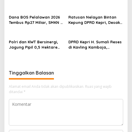
i
Cinta Rasul Cinta Negeri,
Penuh Karang Taruna
p
Perkuat Ukhuwah dan
Sungai Pelunggut Gelar
Semangat Persatuan
Peringatan HUT RI 2026
o
Dana BOS Pelalawan 2026
Ratusan Nelayan Bintan
Tembus Rp27 Miliar, SMKN 1
Kepung DPRD Kepri, Desak
s
Pangkalan Kerinci Terima
Cabut Izin Tambang Pasir
Alokasi Terbesar
Laut dan PSN Pulau Poto
Polri dan KWT Bersinergi,
DPRD Kepri H. Sumali Reses
Jagung Pipil 0,5 Hektare
di Kavling Kamboja,
Ditanam untuk Perkuat
Tampung Aspirasi
Ketahanan Pangan Desa
Masyarakat
Mulya Subur
Tinggalkan Balasan
Alamat email Anda tidak akan dipublikasikan.
Ruas yang wajib
ditandai
*