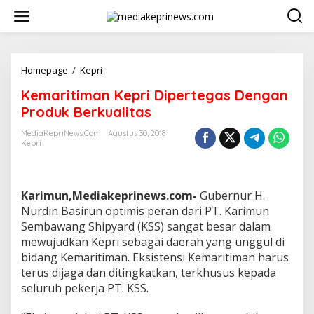
L
e
w
a
t
i
Homepage
/
Kepri
K
k
e
Kemaritiman Kepri Dipertegas Dengan
e
m
k
a
Produk Berkualitas
o
r
n
i
MediaKepriNews.com
Agustus 30, 2018
t
Kepri
t
e
i
n
m
a
Karimun,Mediakeprinews.com-
Gubernur H.
n
K
Nurdin Basirun optimis peran dari PT. Karimun
e
Sembawang Shipyard (KSS) sangat besar dalam
p
mewujudkan Kepri sebagai daerah yang unggul di
r
bidang Kemaritiman. Eksistensi Kemaritiman harus
i
terus dijaga dan ditingkatkan, terkhusus kepada
D
i
seluruh pekerja PT. KSS.
p
e