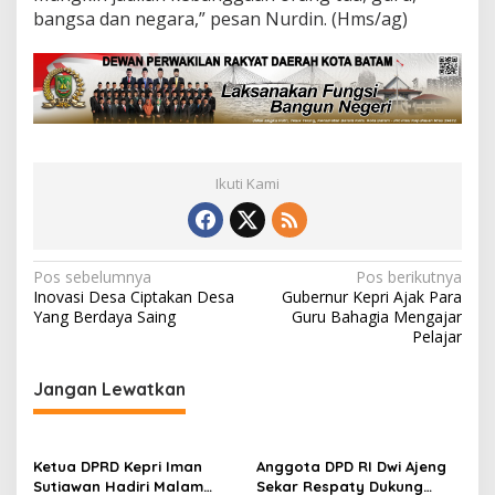
bangsa dan negara,” pesan Nurdin. (Hms/ag)
Ikuti Kami
N
Pos sebelumnya
Pos berikutnya
Inovasi Desa Ciptakan Desa
Gubernur Kepri Ajak Para
a
Yang Berdaya Saing
Guru Bahagia Mengajar
v
Pelajar
i
Jangan Lewatkan
g
a
s
Ketua DPRD Kepri Iman
Anggota DPD RI Dwi Ajeng
Sutiawan Hadiri Malam
Sekar Respaty Dukung