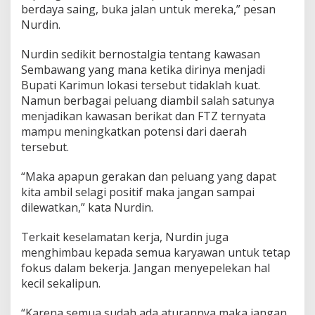
berdaya saing, buka jalan untuk mereka,” pesan
i
t
Nurdin.
a
s
Nurdin sedikit bernostalgia tentang kawasan
Sembawang yang mana ketika dirinya menjadi
Bupati Karimun lokasi tersebut tidaklah kuat.
Namun berbagai peluang diambil salah satunya
menjadikan kawasan berikat dan FTZ ternyata
mampu meningkatkan potensi dari daerah
tersebut.
“Maka apapun gerakan dan peluang yang dapat
kita ambil selagi positif maka jangan sampai
dilewatkan,” kata Nurdin.
Terkait keselamatan kerja, Nurdin juga
menghimbau kepada semua karyawan untuk tetap
fokus dalam bekerja. Jangan menyepelekan hal
kecil sekalipun.
“Karena semua sudah ada aturannya maka jangan