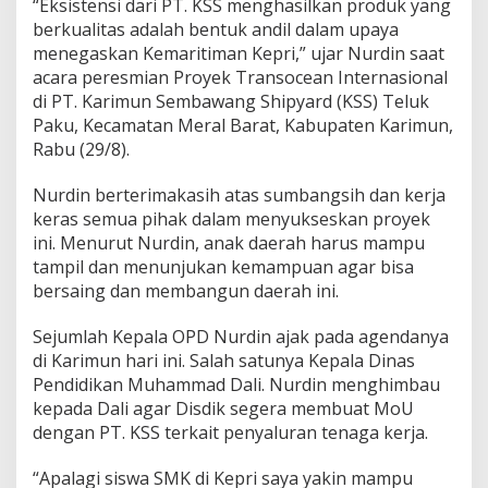
“Eksistensi dari PT. KSS menghasilkan produk yang
r
berkualitas adalah bentuk andil dalam upaya
t
menegaskan Kemaritiman Kepri,” ujar Nurdin saat
e
g
acara peresmian Proyek Transocean Internasional
a
di PT. Karimun Sembawang Shipyard (KSS) Teluk
s
Paku, Kecamatan Meral Barat, Kabupaten Karimun,
D
Rabu (29/8).
e
n
g
Nurdin berterimakasih atas sumbangsih dan kerja
a
keras semua pihak dalam menyukseskan proyek
n
ini. Menurut Nurdin, anak daerah harus mampu
P
tampil dan menunjukan kemampuan agar bisa
r
o
bersaing dan membangun daerah ini.
d
u
Sejumlah Kepala OPD Nurdin ajak pada agendanya
k
di Karimun hari ini. Salah satunya Kepala Dinas
B
Pendidikan Muhammad Dali. Nurdin menghimbau
e
r
kepada Dali agar Disdik segera membuat MoU
k
dengan PT. KSS terkait penyaluran tenaga kerja.
u
a
“Apalagi siswa SMK di Kepri saya yakin mampu
l