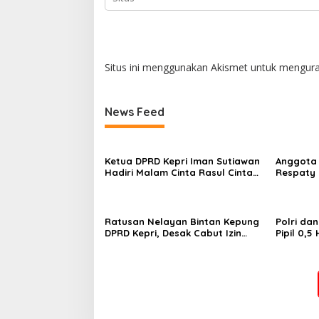
Situs ini menggunakan Akismet untuk mengur
News Feed
Ketua DPRD Kepri Iman Sutiawan
Anggota 
Hadiri Malam Cinta Rasul Cinta
Respaty 
Negeri, Perkuat Ukhuwah dan
Taruna S
Semangat Persatuan
Peringat
Ratusan Nelayan Bintan Kepung
Polri da
DPRD Kepri, Desak Cabut Izin
Pipil 0,
Tambang Pasir Laut dan PSN
Perkuat 
Pulau Poto
Mulya Su