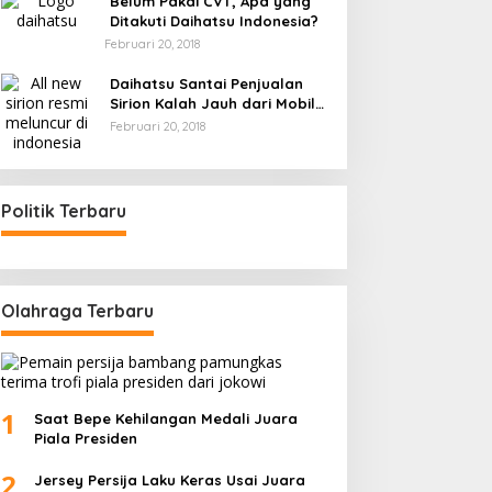
Belum Pakai CVT, Apa yang
Ditakuti Daihatsu Indonesia?
Februari 20, 2018
Daihatsu Santai Penjualan
Sirion Kalah Jauh dari Mobil
LCGC
Februari 20, 2018
Politik Terbaru
Olahraga Terbaru
1
Saat Bepe Kehilangan Medali Juara
Piala Presiden
2
Jersey Persija Laku Keras Usai Juara