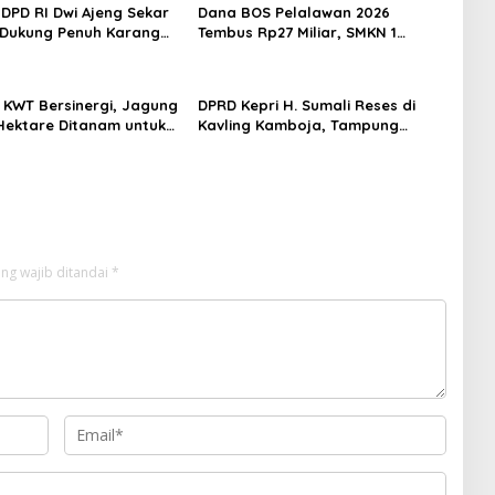
DPD RI Dwi Ajeng Sekar
Dana BOS Pelalawan 2026
Dukung Penuh Karang
Tembus Rp27 Miliar, SMKN 1
ungai Pelunggut Gelar
Pangkalan Kerinci Terima Alokasi
an HUT RI 2026
Terbesar
n KWT Bersinergi, Jagung
DPRD Kepri H. Sumali Reses di
5 Hektare Ditanam untuk
Kavling Kamboja, Tampung
Ketahanan Pangan Desa
Aspirasi Masyarakat
bur
ng wajib ditandai
*