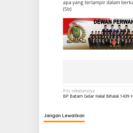
apa yang terlampir dalam berk
K
(Sb)
o
r
b
a
n
"
C
U
R
A
S
"
N
Pos sebelumnya
BP Batam Gelar Halal Bihalal 1439 
a
v
i
Jangan Lewatkan
g