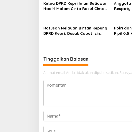
a
Ketua DPRD Kepri Iman Sutiawan
Anggota 
s
Hadiri Malam Cinta Rasul Cinta
Respaty 
Negeri, Perkuat Ukhuwah dan
Taruna S
i
Semangat Persatuan
Peringat
p
Ratusan Nelayan Bintan Kepung
Polri da
o
DPRD Kepri, Desak Cabut Izin
Pipil 0,
Tambang Pasir Laut dan PSN
Perkuat 
s
Pulau Poto
Mulya Su
Tinggalkan Balasan
Alamat email Anda tidak akan dipublikasikan.
Ruas ya