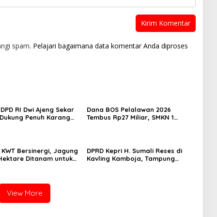
angi spam.
Pelajari bagaimana data komentar Anda diproses
DPD RI Dwi Ajeng Sekar
Dana BOS Pelalawan 2026
Dukung Penuh Karang
Tembus Rp27 Miliar, SMKN 1
ungai Pelunggut Gelar
Pangkalan Kerinci Terima Alokasi
an HUT RI 2026
Terbesar
n KWT Bersinergi, Jagung
DPRD Kepri H. Sumali Reses di
5 Hektare Ditanam untuk
Kavling Kamboja, Tampung
Ketahanan Pangan Desa
Aspirasi Masyarakat
bur
View More