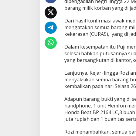
dipengadilan negri lingga 22 M
e
barang milik korban yang di jad
m
b
Dari hasil konfirmasi awak medi
a
l
mengatakan semua barang milik
i
kekerasan (CURAS), yang di jad
k
a
Dalam kesempatan itu Puji me
n
selesai bahkan putusannya suda
B
a
yang bersangkutan di kantor,k
r
a
Lanjutnya, Kejari lingga Rozi 
n
menyaksikan semua barang bukt
g
kembalikan pada hari Selasa 26 
B
u
k
Adapun barang bukti yang di se
t
handphone, 1 unit Hemfon merk 
i
Honda Beat BP 2164 LC,3 buah l
M
juta rupiah dan 1 buah tas serta
i
l
i
Rozi menambahkan, semua bara
k