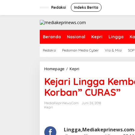
L
e
Redaksi
Indeks Berita
w
a
t
i
k
Beranda
Nasional
Kepri
Lingga
Ka
e
k
Redaksi
Pedoman Media Cyber
Visi & Misi
SOP
o
n
t
e
Homepage
/
Kepri
K
n
e
Kejari Lingga Kemba
j
a
Korban” CURAS”
r
i
L
MediaKepriNews.com
Juni 26, 2018
i
Kepri
n
g
g
a
Lingga,Mediakeprinews.com
K