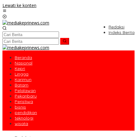
Lewati ke konten
Redaksi
Indeks Berita
Beranda
Nasional
Kepri
Lingga
Karimun
Batam
Pelalawan
Pekanbaru
Peristiwa
bisnis
pendidikan
teknologi
wisata