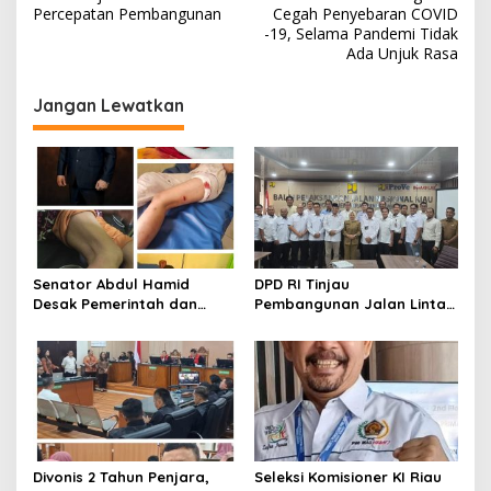
a
Percepatan Pembangunan
Cegah Penyebaran COVID
v
-19, Selama Pandemi Tidak
Ada Unjuk Rasa
i
g
Jangan Lewatkan
a
s
i
p
o
s
Senator Abdul Hamid
DPD RI Tinjau
Desak Pemerintah dan
Pembangunan Jalan Lintas
BBKSDA Tangani Teror
Timur Riau, Senator Abdul
Monyet di Tembilahan
Hamid Tekankan
Infrastruktur Harus
Profesional dan Tepat
Waktu
Divonis 2 Tahun Penjara,
Seleksi Komisioner KI Riau