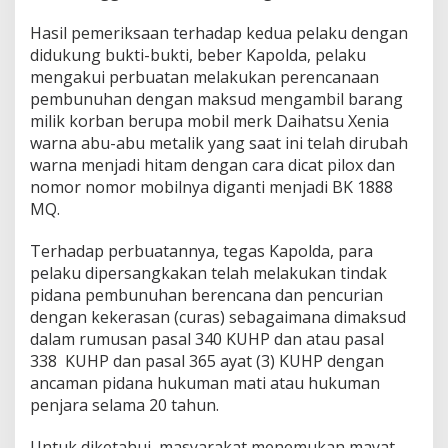
g
Hasil pemeriksaan terhadap kedua pelaku dengan
k
a
didukung bukti-bukti, beber Kapolda, pelaku
p
mengakui perbuatan melakukan perencanaan
P
pembunuhan dengan maksud mengambil barang
e
milik korban berupa mobil merk Daihatsu Xenia
l
warna abu-abu metalik yang saat ini telah dirubah
a
k
warna menjadi hitam dengan cara dicat pilox dan
u
nomor nomor mobilnya diganti menjadi BK 1888
P
MQ.
e
m
Terhadap perbuatannya, tegas Kapolda, para
b
u
pelaku dipersangkakan telah melakukan tindak
n
pidana pembunuhan berencana dan pencurian
u
dengan kekerasan (curas) sebagaimana dimaksud
h
dalam rumusan pasal 340 KUHP dan atau pasal
a
n
338 KUHP dan pasal 365 ayat (3) KUHP dengan
d
ancaman pidana hukuman mati atau hukuman
a
penjara selama 20 tahun.
n
C
Untuk diketahui, masyarakat menemukan mayat