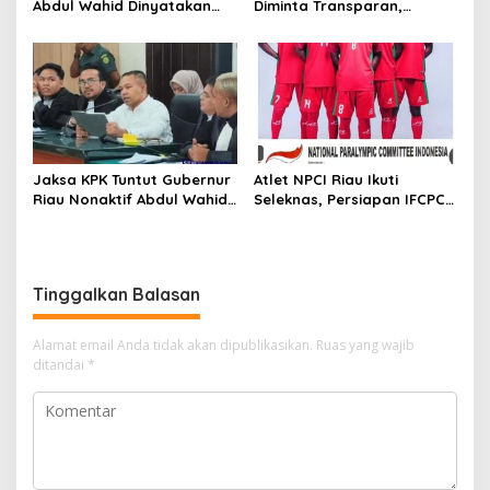
Abdul Wahid Dinyatakan
Diminta Transparan,
Bersalah dalam Kasus
Objektif, dan Bebas
Korupsi “Jatah Preman”
Kepentingan Politik
Jaksa KPK Tuntut Gubernur
Atlet NPCI Riau Ikuti
Riau Nonaktif Abdul Wahid
Seleknas, Persiapan IFCPC
8,5 Tahun Penjara, Didenda
Mens World Cup 2026 di
Rp500 Juta dan Uang
Amerika Serikat
Pengganti Rp1,45 Miliar
Tinggalkan Balasan
Alamat email Anda tidak akan dipublikasikan.
Ruas yang wajib
ditandai
*