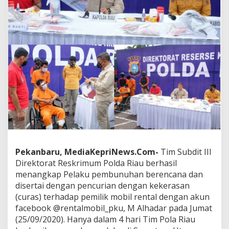
m
b
a
n
g
k
a
n
A
p
l
i
k
a
s
i
Pekanbaru, MediaKepriNews.Com-
Tim Subdit III
D
Direktorat Reskrimum Polda Riau berhasil
a
s
menangkap Pelaku pembunuhan berencana dan
h
disertai dengan pencurian dengan kekerasan
b
(curas) terhadap pemilik mobil rental dengan akun
o
facebook @rentalmobil_pku, M Alhadar pada Jumat
a
r
(25/09/2020). Hanya dalam 4 hari Tim Pola Riau
d