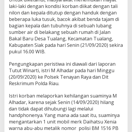
u
r
laki-laki dengan kondisi korban diikat dengan tali
a
nilon dan kepala ditutup dengan handuk dengan
s
beberapa luka tusuk, bacok akibat benda tajam di
bagian kepala dan tubuhnya di sebuah lubang
sumber air di belakang sebuah rumah di Jalan
Bakal Baru Desa Tualang, Kecamatan Tualang,
Kabupaten Siak pada hari Senin (21/09/2020) sekira
pukul 16.00 WIB.
Pengungkapan peristiwa ini diawali dari laporan
Tutut Winarti, istri M Alhadar pada hari Minggu
(20/09/2020) ke Polsek Tenayan Raya dan Dit
Reskrimum Polda Riau.
Istri korban melaporkan kehilangan suaminya M
Alhadar, karena sejak Senin (14/09/2020) hilang
dan tidak dapat dihubungi lagi melalui
handphonenya. Yang mana ada saat itu, suaminya
mengantarkan 1 unit mobil merk Daihatsu Xenia
warna abu-abu metalik nomor polisi BM 1516 PB