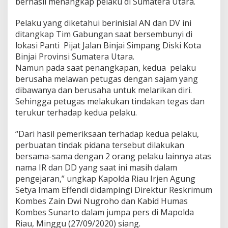
berhasil menangkap pelaku di Sumatera Utara.
,
P
Pelaku yang diketahui berinisial AN dan DV ini
a
ditangkap Tim Gabungan saat bersembunyi di
s
c
lokasi Panti Pijat Jalan Binjai Simpang Diski Kota
a
Binjai Provinsi Sumatera Utara.
P
Namun pada saat penangkapan, kedua pelaku
o
berusaha melawan petugas dengan sajam yang
l
dibawanya dan berusaha untuk melarikan diri.
d
a
Sehingga petugas melakukan tindakan tegas dan
R
terukur terhadap kedua pelaku.
i
a
“Dari hasil pemeriksaan terhadap kedua pelaku,
u
perbuatan tindak pidana tersebut dilakukan
B
e
bersama-sama dengan 2 orang pelaku lainnya atas
r
nama IR dan DD yang saat ini masih dalam
h
pengejaran,” ungkap Kapolda Riau Irjen Agung
a
Setya Imam Effendi didampingi Direktur Reskrimum
s
i
Kombes Zain Dwi Nugroho dan Kabid Humas
l
Kombes Sunarto dalam jumpa pers di Mapolda
U
Riau, Minggu (27/09/2020) siang.
n