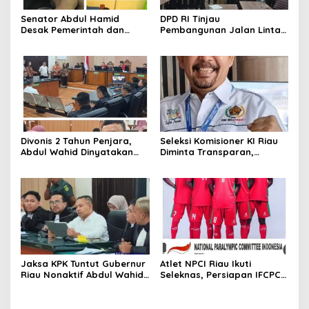
Senator Abdul Hamid
DPD RI Tinjau
Desak Pemerintah dan
Pembangunan Jalan Lintas
BBKSDA Tangani Teror
Timur Riau, Senator Abdul
Monyet di Tembilahan
Hamid Tekankan
Infrastruktur Harus
Profesional dan Tepat
Waktu
Divonis 2 Tahun Penjara,
Seleksi Komisioner KI Riau
Abdul Wahid Dinyatakan
Diminta Transparan,
Bersalah dalam Kasus
Objektif, dan Bebas
Korupsi “Jatah Preman”
Kepentingan Politik
Jaksa KPK Tuntut Gubernur
Atlet NPCI Riau Ikuti
Riau Nonaktif Abdul Wahid
Seleknas, Persiapan IFCPC
8,5 Tahun Penjara, Didenda
Mens World Cup 2026 di
Rp500 Juta dan Uang
Amerika Serikat
Pengganti Rp1,45 Miliar