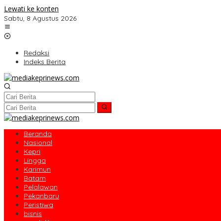
Lewati ke konten
Sabtu, 8 Agustus 2026
Redaksi
Indeks Berita
Beranda
Nasional
Kepri
Lingga
Karimun
Batam
Pelalawan
Pekanbaru
Peristiwa
bisnis