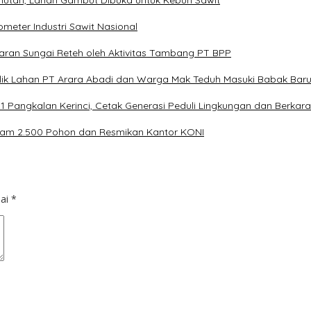
mutan, Lahan Gambut Dibuka untuk Kebun Sawit
meter Industri Sawit Nasional
an Sungai Reteh oleh Aktivitas Tambang PT BPP
flik Lahan PT Arara Abadi dan Warga Mak Teduh Masuki Babak Bar
 Pangkalan Kerinci, Cetak Generasi Peduli Lingkungan dan Berkara
nam 2.500 Pohon dan Resmikan Kantor KONI
dai
*