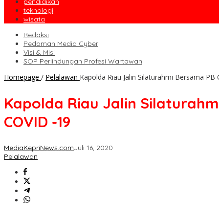
pendidikan
teknologi
wisata
Redaksi
Pedoman Media Cyber
Visi & Misi
SOP Perlindungan Profesi Wartawan
Homepage
/
Pelalawan
Kapolda Riau Jalin Silaturahmi Bersama P
Kapolda Riau Jalin Silaturah
COVID -19
MediaKepriNews.com
Juli 16, 2020
Pelalawan