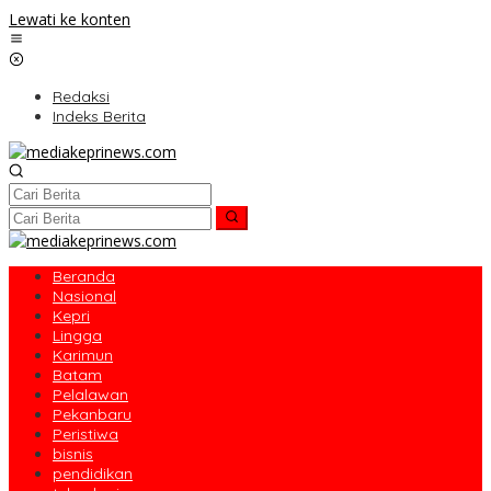
Lewati ke konten
Redaksi
Indeks Berita
Beranda
Nasional
Kepri
Lingga
Karimun
Batam
Pelalawan
Pekanbaru
Peristiwa
bisnis
pendidikan