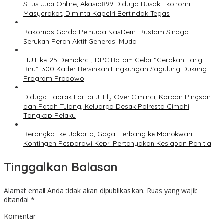
Situs Judi Online, Akasia899 Diduga Rusak Ekonomi
Masyarakat, Diminta Kapolri Bertindak Tegas
Rakornas Garda Pemuda NasDem: Rustam Sinaga
Serukan Peran Aktif Generasi Muda
HUT ke-25 Demokrat, DPC Batam Gelar “Gerakan Langit
Biru”: 300 Kader Bersihkan Lingkungan Sagulung Dukung
Program Prabowo
Diduga Tabrak Lari di Jl Fly Over Cimindi, Korban Pingsan
dan Patah Tulang, Keluarga Desak Polresta Cimahi
Tangkap Pelaku
Berangkat ke Jakarta, Gagal Terbang ke Manokwari:
Kontingen Pesparawi Kepri Pertanyakan Kesiapan Panitia
Tinggalkan Balasan
Alamat email Anda tidak akan dipublikasikan.
Ruas yang wajib
ditandai
*
Komentar