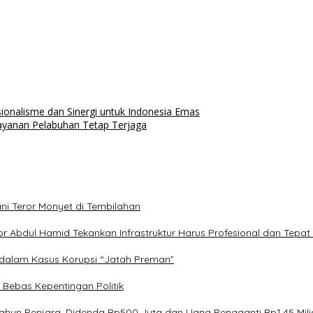
nalisme dan Sinergi untuk Indonesia Emas
yanan Pelabuhan Tetap Terjaga
i Teror Monyet di Tembilahan
r Abdul Hamid Tekankan Infrastruktur Harus Profesional dan Tepa
 dalam Kasus Korupsi “Jatah Preman”
n Bebas Kepentingan Politik
Tahun Penjara, Didenda Rp500 Juta dan Uang Pengganti Rp1,45 Mili