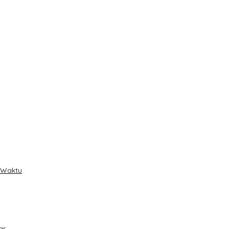
t Waktu
ar