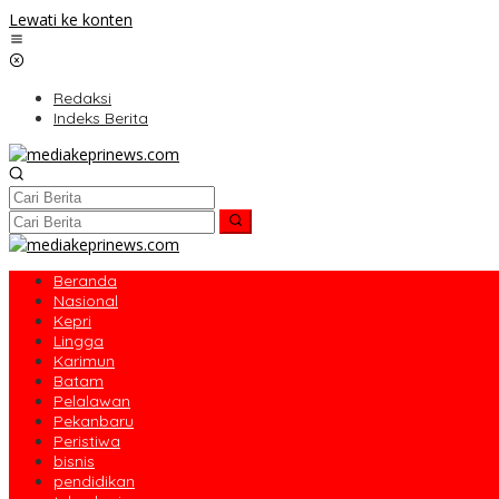
Lewati ke konten
Redaksi
Indeks Berita
Beranda
Nasional
Kepri
Lingga
Karimun
Batam
Pelalawan
Pekanbaru
Peristiwa
bisnis
pendidikan