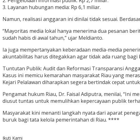
2. Pengelolaan informasi publik: Rp 2,7 miliar.
3. Layanan hubungan media: Rp 6,1 miliar.
Namun, realisasi anggaran ini dinilai tidak sesuai. Berda
“Mayoritas media lokal hanya menerima dua pesanan berita 
sudah habis di awal tahun,” ujar Meldianto.
Ia juga mempertanyakan keberadaan media-media penerima 
akuntabilitas harus ditegakkan agar tidak ada ruang bagi 
Tuntutan Publik: Audit dan Reformasi Transparansi Angg
Kasus ini memicu kemarahan masyarakat Riau yang merasa
Kejari Pelalawan diharapkan segera bertindak cepat unt
Pengamat hukum Riau, Dr. Faisal Adiputra, menilai, “Ini 
diusut tuntas untuk memulihkan kepercayaan publik terh
Masyarakat kini menanti langkah nyata dari aparat penega
buruk bagi tata kelola pemerintahan di Riau. ****
Ikuti Kami