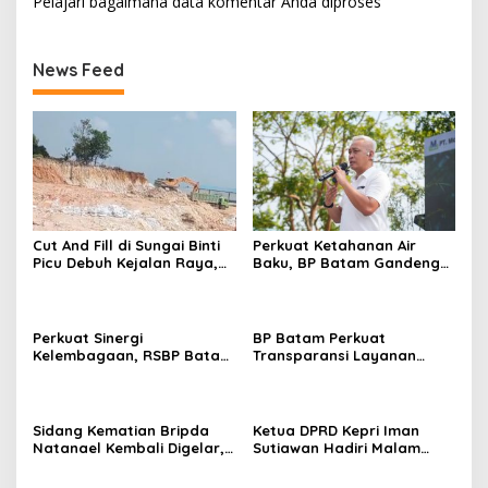
Pelajari bagaimana data komentar Anda diproses
News Feed
Cut And Fill di Sungai Binti
Perkuat Ketahanan Air
Picu Debuh Kejalan Raya,
Baku, BP Batam Gandeng
Warga Keluhkan Dump
Mc Dermott Tanam 400
Truck Tanpa Penutup
Bambu Betung di
Bendungan Sei Nongsa
Perkuat Sinergi
BP Batam Perkuat
Kelembagaan, RSBP Batam
Transparansi Layanan
dan BPOM Pastikan
Pertanahan, Alokasi Tanah
Pelayanan dan
Reguler Segera Hadir
Ketersediaan Obat Aman
Melalui LMS
Sidang Kematian Bripda
Ketua DPRD Kepri Iman
Natanael Kembali Digelar,
Sutiawan Hadiri Malam
PN Batam Dijaga Ketat
Cinta Rasul Cinta Negeri,
Pihak Kepolisian
Perkuat Ukhuwah dan