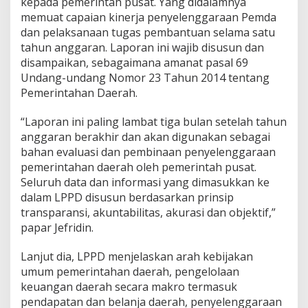
kepada pemerintah pusat. Yang didalamnya
P
memuat capaian kinerja penyelenggaraan Pemda
D
dan pelaksanaan tugas pembantuan selama satu
K
o
tahun anggaran. Laporan ini wajib disusun dan
t
disampaikan, sebagaimana amanat pasal 69
a
Undang-undang Nomor 23 Tahun 2014 tentang
B
Pemerintahan Daerah.
a
t
a
“Laporan ini paling lambat tiga bulan setelah tahun
m
anggaran berakhir dan akan digunakan sebagai
bahan evaluasi dan pembinaan penyelenggaraan
pemerintahan daerah oleh pemerintah pusat.
Seluruh data dan informasi yang dimasukkan ke
dalam LPPD disusun berdasarkan prinsip
transparansi, akuntabilitas, akurasi dan objektif,”
papar Jefridin.
Lanjut dia, LPPD menjelaskan arah kebijakan
umum pemerintahan daerah, pengelolaan
keuangan daerah secara makro termasuk
pendapatan dan belanja daerah, penyelenggaraan