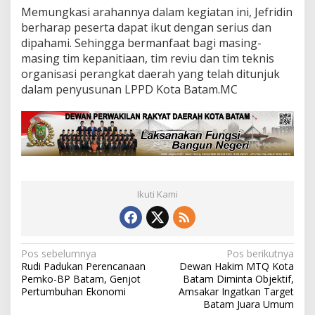
Memungkasi arahannya dalam kegiatan ini, Jefridin
berharap peserta dapat ikut dengan serius dan
dipahami. Sehingga bermanfaat bagi masing-
masing tim kepanitiaan, tim reviu dan tim teknis
organisasi perangkat daerah yang telah ditunjuk
dalam penyusunan LPPD Kota Batam.MC
Ikuti Kami
N
Pos sebelumnya
Pos berikutnya
Rudi Padukan Perencanaan
Dewan Hakim MTQ Kota
a
Pemko-BP Batam, Genjot
Batam Diminta Objektif,
v
Pertumbuhan Ekonomi
Amsakar Ingatkan Target
Batam Juara Umum