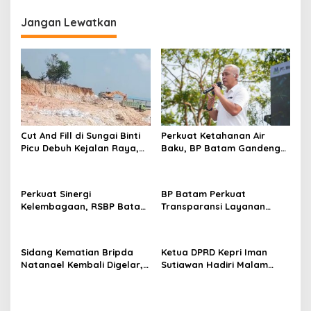
i
g
Jangan Lewatkan
a
s
i
p
o
s
Cut And Fill di Sungai Binti
Perkuat Ketahanan Air
Picu Debuh Kejalan Raya,
Baku, BP Batam Gandeng
Warga Keluhkan Dump
Mc Dermott Tanam 400
Truck Tanpa Penutup
Bambu Betung di
Bendungan Sei Nongsa
Perkuat Sinergi
BP Batam Perkuat
Kelembagaan, RSBP Batam
Transparansi Layanan
dan BPOM Pastikan
Pertanahan, Alokasi Tanah
Pelayanan dan
Reguler Segera Hadir
Ketersediaan Obat Aman
Melalui LMS
Sidang Kematian Bripda
Ketua DPRD Kepri Iman
Natanael Kembali Digelar,
Sutiawan Hadiri Malam
PN Batam Dijaga Ketat
Cinta Rasul Cinta Negeri,
Pihak Kepolisian
Perkuat Ukhuwah dan
Semangat Persatuan