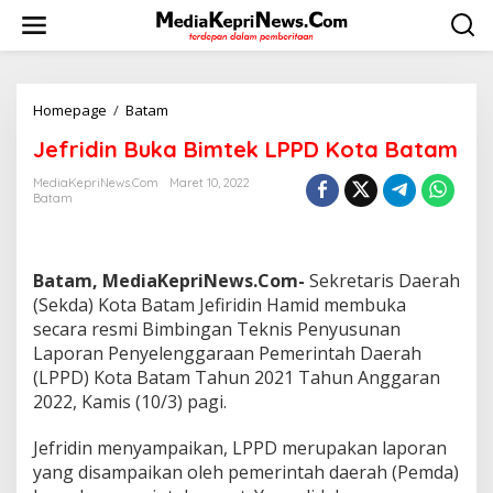
L
e
w
a
t
i
Homepage
/
Batam
J
k
e
Jefridin Buka Bimtek LPPD Kota Batam
e
f
k
r
MediaKepriNews.com
Maret 10, 2022
o
i
Batam
n
d
t
i
e
n
n
B
Batam, MediaKepriNews.Com-
Sekretaris Daerah
u
(Sekda) Kota Batam Jefiridin Hamid membuka
k
secara resmi Bimbingan Teknis Penyusunan
a
B
Laporan Penyelenggaraan Pemerintah Daerah
i
(LPPD) Kota Batam Tahun 2021 Tahun Anggaran
m
2022, Kamis (10/3) pagi.
t
e
Jefridin menyampaikan, LPPD merupakan laporan
k
L
yang disampaikan oleh pemerintah daerah (Pemda)
P