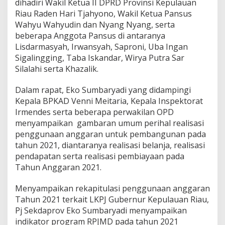
dihadiri Wakil Ketua II DPRD Provinsi Kepulauan
n
Riau Raden Hari Tjahyono, Wakil Ketua Pansus
g
Wahyu Wahyudin dan Nyang Nyang, serta
a
t
beberapa Anggota Pansus di antaranya
T
Lisdarmasyah, Irwansyah, Saproni, Uba Ingan
i
Sigalingging, Taba Iskandar, Wirya Putra Sar
n
Silalahi serta Khazalik.
g
g
i
Dalam rapat, Eko Sumbaryadi yang didampingi
Kepala BPKAD Venni Meitaria, Kepala Inspektorat
Irmendes serta beberapa perwakilan OPD
menyampaikan gambaran umum perihal realisasi
penggunaan anggaran untuk pembangunan pada
tahun 2021, diantaranya realisasi belanja, realisasi
pendapatan serta realisasi pembiayaan pada
Tahun Anggaran 2021.
Menyampaikan rekapitulasi penggunaan anggaran
Tahun 2021 terkait LKPJ Gubernur Kepulauan Riau,
Pj Sekdaprov Eko Sumbaryadi menyampaikan
indikator program RPJMD pada tahun 2021