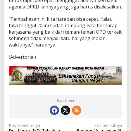
untuk diperpercepat mengingat adanya berbagai
agenda DPRD lainnya yang juga harus diselesaikan.
“Pembahasan ini kita harapan bisa cepat. Kalau
bisa tanggal 20 ini sudah rampung. Kita berharap
kerjasama yang baik dari teman-teman OPD terkait
sehingga tidak menjadi satu hal yang molor
waktunya,” harapnya.
(Advertorial)
Ikuti Kami
N
Pos sebelumnya
Pos berikutnya
Dua Korban MD, Tabrakan
Bertemu Wamendag RI,