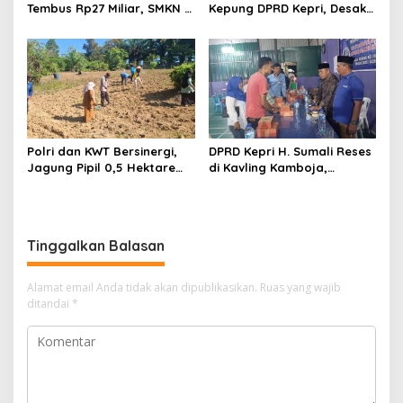
Tembus Rp27 Miliar, SMKN 1
Kepung DPRD Kepri, Desak
Pangkalan Kerinci Terima
Cabut Izin Tambang Pasir
Alokasi Terbesar
Laut dan PSN Pulau Poto
Polri dan KWT Bersinergi,
DPRD Kepri H. Sumali Reses
Jagung Pipil 0,5 Hektare
di Kavling Kamboja,
Ditanam untuk Perkuat
Tampung Aspirasi
Ketahanan Pangan Desa
Masyarakat
Mulya Subur
Tinggalkan Balasan
Alamat email Anda tidak akan dipublikasikan.
Ruas yang wajib
ditandai
*