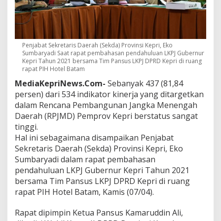
D
G
u
b
e
Penjabat Sekretaris Daerah (Sekda) Provinsi Kepri, Eko
r
Sumbaryadi Saat rapat pembahasan pendahuluan LKPJ Gubernur
n
Kepri Tahun 2021 bersama Tim Pansus LKPJ DPRD Kepri di ruang
u
rapat PIH Hotel Batam
r
MediaKepriNews.Com-
Sebanyak 437 (81,84
K
persen) dari 534 indikator kinerja yang ditargetkan
e
p
dalam Rencana Pembangunan Jangka Menengah
r
Daerah (RPJMD) Pemprov Kepri berstatus sangat
i
tinggi.
T
Hal ini sebagaimana disampaikan Penjabat
a
Sekretaris Daerah (Sekda) Provinsi Kepri, Eko
h
u
Sumbaryadi dalam rapat pembahasan
n
pendahuluan LKPJ Gubernur Kepri Tahun 2021
2
bersama Tim Pansus LKPJ DPRD Kepri di ruang
0
rapat PIH Hotel Batam, Kamis (07/04).
2
1
S
Rapat dipimpin Ketua Pansus Kamaruddin Ali,
a