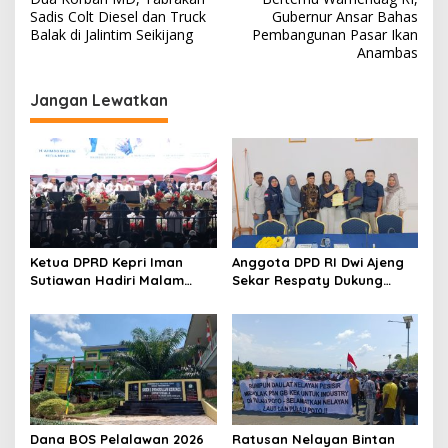
a
Sadis Colt Diesel dan Truck
Gubernur Ansar Bahas
v
Balak di Jalintim Seikijang
Pembangunan Pasar Ikan
Anambas
i
g
Jangan Lewatkan
a
s
i
p
o
s
Ketua DPRD Kepri Iman
Anggota DPD RI Dwi Ajeng
Sutiawan Hadiri Malam
Sekar Respaty Dukung
Cinta Rasul Cinta Negeri,
Penuh Karang Taruna
Perkuat Ukhuwah dan
Sungai Pelunggut Gelar
Semangat Persatuan
Peringatan HUT RI 2026
Dana BOS Pelalawan 2026
Ratusan Nelayan Bintan