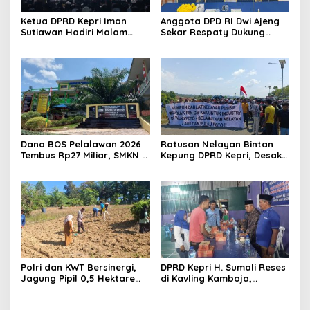
Ketua DPRD Kepri Iman
Anggota DPD RI Dwi Ajeng
Sutiawan Hadiri Malam
Sekar Respaty Dukung
Cinta Rasul Cinta Negeri,
Penuh Karang Taruna
Perkuat Ukhuwah dan
Sungai Pelunggut Gelar
Semangat Persatuan
Peringatan HUT RI 2026
Dana BOS Pelalawan 2026
Ratusan Nelayan Bintan
Tembus Rp27 Miliar, SMKN 1
Kepung DPRD Kepri, Desak
Pangkalan Kerinci Terima
Cabut Izin Tambang Pasir
Alokasi Terbesar
Laut dan PSN Pulau Poto
Polri dan KWT Bersinergi,
DPRD Kepri H. Sumali Reses
Jagung Pipil 0,5 Hektare
di Kavling Kamboja,
Ditanam untuk Perkuat
Tampung Aspirasi
Ketahanan Pangan Desa
Masyarakat