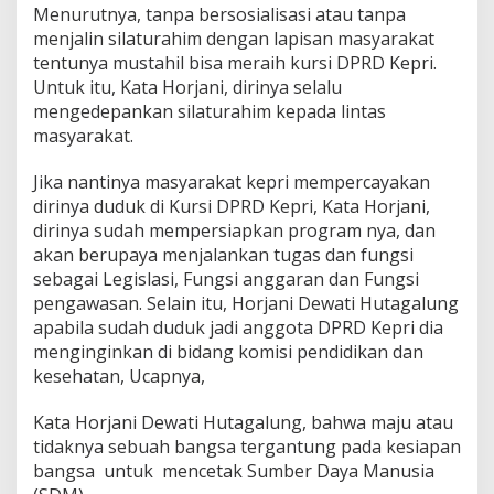
Menurutnya, tanpa bersosialisasi atau tanpa
g
K
menjalin silaturahim dengan lapisan masyarakat
e
tentunya mustahil bisa meraih kursi DPRD Kepri.
p
Untuk itu, Kata Horjani, dirinya selalu
r
mengedepankan silaturahim kepada lintas
i
masyarakat.
2
0
1
Jika nantinya masyarakat kepri mempercayakan
9
dirinya duduk di Kursi DPRD Kepri, Kata Horjani,
dirinya sudah mempersiapkan program nya, dan
akan berupaya menjalankan tugas dan fungsi
sebagai Legislasi, Fungsi anggaran dan Fungsi
pengawasan. Selain itu, Horjani Dewati Hutagalung
apabila sudah duduk jadi anggota DPRD Kepri dia
menginginkan di bidang komisi pendidikan dan
kesehatan, Ucapnya,
Kata Horjani Dewati Hutagalung, bahwa maju atau
tidaknya sebuah bangsa tergantung pada kesiapan
bangsa untuk mencetak Sumber Daya Manusia