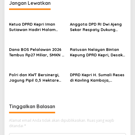
g
Jangan Lewatkan
a
s
Ketua DPRD Kepri Iman
Anggota DPD RI Dwi Ajeng
i
Sutiawan Hadiri Malam
Sekar Respaty Dukung
p
Cinta Rasul Cinta Negeri,
Penuh Karang Taruna
Perkuat Ukhuwah dan
Sungai Pelunggut Gelar
o
Semangat Persatuan
Peringatan HUT RI 2026
Dana BOS Pelalawan 2026
Ratusan Nelayan Bintan
s
Tembus Rp27 Miliar, SMKN 1
Kepung DPRD Kepri, Desak
Pangkalan Kerinci Terima
Cabut Izin Tambang Pasir
Alokasi Terbesar
Laut dan PSN Pulau Poto
Polri dan KWT Bersinergi,
DPRD Kepri H. Sumali Reses
Jagung Pipil 0,5 Hektare
di Kavling Kamboja,
Ditanam untuk Perkuat
Tampung Aspirasi
Ketahanan Pangan Desa
Masyarakat
Mulya Subur
Tinggalkan Balasan
Alamat email Anda tidak akan dipublikasikan.
Ruas yang wajib
ditandai
*