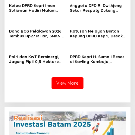
Ketua DPRD Kepri Iman
Anggota DPD RI Dwi Ajeng
Sutiawan Hadiri Malam
Sekar Respaty Dukung
Cinta Rasul Cinta Negeri,
Penuh Karang Taruna
Perkuat Ukhuwah dan
Sungai Pelunggut Gelar
Semangat Persatuan
Peringatan HUT RI 2026
Dana BOS Pelalawan 2026
Ratusan Nelayan Bintan
Tembus Rp27 Miliar, SMKN 1
Kepung DPRD Kepri, Desak
Pangkalan Kerinci Terima
Cabut Izin Tambang Pasir
Alokasi Terbesar
Laut dan PSN Pulau Poto
Polri dan KWT Bersinergi,
DPRD Kepri H. Sumali Reses
Jagung Pipil 0,5 Hektare
di Kavling Kamboja,
Ditanam untuk Perkuat
Tampung Aspirasi
Ketahanan Pangan Desa
Masyarakat
Mulya Subur
View More