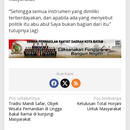
“Sehingga semua instrumen yang dimiliki
terberdayakan, dan apabila ada yang menyebut
politik itu abu abu! Saya bukan bagian dari itu.”
tutupnya (ag)
Ikuti Kami
N
Pos sebelumnya
Pos berikutnya
Tradisi Mandi Safar, Objek
Ketulusan Total Horjani
a
Wisata Pemandian di Lingga
Untuk Masyarakat
v
Bakal Ramai di kunjungi
Masyarakat
i