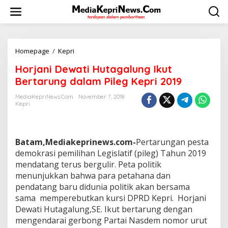
L
e
w
a
t
i
Homepage
/
Kepri
H
k
o
Horjani Dewati Hutagalung Ikut
e
r
k
j
Bertarung dalam Pileg Kepri 2019
o
a
n
n
MediaKepriNews.com
November 7, 2018
t
Kepri
i
e
D
n
e
w
Batam,Mediakeprinews.com-
Pertarungan pesta
a
t
demokrasi pemilihan Legislatif (pileg) Tahun 2019
i
mendatang terus bergulir. Peta politik
H
menunjukkan bahwa para petahana dan
u
pendatang baru didunia politik akan bersama
t
sama memperebutkan kursi DPRD Kepri. Horjani
a
g
Dewati Hutagalung,SE. Ikut bertarung dengan
a
mengendarai gerbong Partai Nasdem nomor urut
l