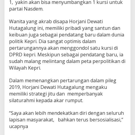
1, yakin akan bisa menyumbangkan 1 kursi untuk
u
partai Nasdem.
n
g
I
Wanita yang akrab disapa Horjani Dewati
k
Hutagalung ini, memiliki pribadi yang santun dan
u
keibuan juga sebagai pendatang baru dalam dunia
t
politik Kepri. Dia sangat optimis dalam
B
e
pertarungannya akan menggondol satu kursi di
r
DPRD kepri. Meskipun sebagai pendatang baru, ia
t
sudah malang melintang dalam peta perpolitikan di
a
Wilayah Kepri.
r
u
n
Dalam memenangkan pertarungan dalam pileg
g
2019, Horjani Dewati Hutagalung mengaku
d
memiliki strategi jitu dan memperbanyak
a
silaturahmi kepada akar rumput.
l
a
m
“Saya akan lebih mendekatkan diri dengan seluruh
P
lapisan masyarakat, bahkan terus bersosialisasi,”
i
ucapnya
l
e