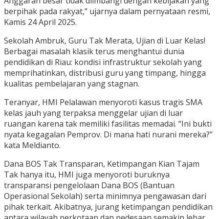
Anggaran besar tidak diimbangi dengan kebijakan yang
berpihak pada rakyat,” ujarnya dalam pernyataan resmi,
Kamis 24 April 2025.
Sekolah Ambruk, Guru Tak Merata, Ujian di Luar Kelas!
Berbagai masalah klasik terus menghantui dunia
pendidikan di Riau: kondisi infrastruktur sekolah yang
memprihatinkan, distribusi guru yang timpang, hingga
kualitas pembelajaran yang stagnan.
Teranyar, HMI Pelalawan menyoroti kasus tragis SMA
kelas jauh yang terpaksa menggelar ujian di luar
ruangan karena tak memiliki fasilitas memadai. “Ini bukti
nyata kegagalan Pemprov. Di mana hati nurani mereka?”
kata Meldianto.
Dana BOS Tak Transparan, Ketimpangan Kian Tajam
Tak hanya itu, HMI juga menyoroti buruknya
transparansi pengelolaan Dana BOS (Bantuan
Operasional Sekolah) serta minimnya pengawasan dari
pihak terkait. Akibatnya, jurang ketimpangan pendidikan
antara wilayah perkotaan dan pedesaan semakin lebar.