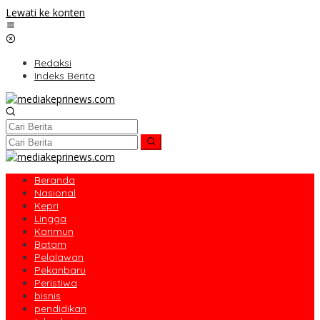
Lewati ke konten
Redaksi
Indeks Berita
Beranda
Nasional
Kepri
Lingga
Karimun
Batam
Pelalawan
Pekanbaru
Peristiwa
bisnis
pendidikan