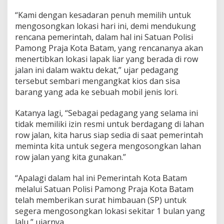
e
“Kami dengan kesadaran penuh memilih untuk
g
mengosongkan lokasi hari ini, demi mendukung
e
r
rencana pemerintah, dalam hal ini Satuan Polisi
a
Pamong Praja Kota Batam, yang rencananya akan
K
menertibkan lokasi lapak liar yang berada di row
o
jalan ini dalam waktu dekat,” ujar pedagang
s
tersebut sembari mengangkat kios dan sisa
o
n
barang yang ada ke sebuah mobil jenis lori.
g
k
Katanya lagi, “Sebagai pedagang yang selama ini
a
tidak memiliki izin resmi untuk berdagang di lahan
n
row jalan, kita harus siap sedia di saat pemerintah
L
o
meminta kita untuk segera mengosongkan lahan
k
row jalan yang kita gunakan.”
a
s
“Apalagi dalam hal ini Pemerintah Kota Batam
i
melalui Satuan Polisi Pamong Praja Kota Batam
telah memberikan surat himbauan (SP) untuk
segera mengosongkan lokasi sekitar 1 bulan yang
lalu,” ujarnya.