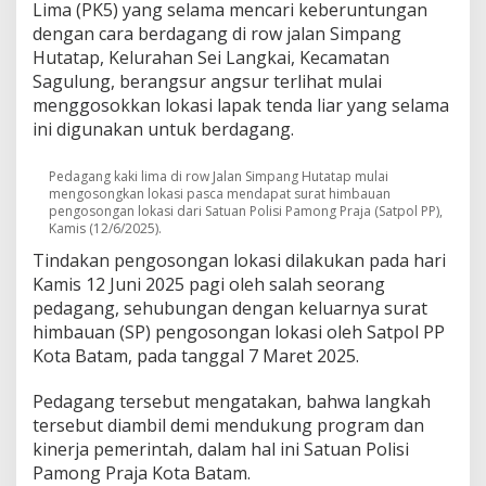
Lima (PK5) yang selama mencari keberuntungan
J
dengan cara berdagang di row jalan Simpang
a
l
Hutatap, Kelurahan Sei Langkai, Kecamatan
a
Sagulung, berangsur angsur terlihat mulai
n
menggosokkan lokasi lapak tenda liar yang selama
S
ini digunakan untuk berdagang.
i
m
p
Pedagang kaki lima di row Jalan Simpang Hutatap mulai
a
mengosongkan lokasi pasca mendapat surat himbauan
n
pengosongan lokasi dari Satuan Polisi Pamong Praja (Satpol PP),
Kamis (12/6/2025).
g
H
Tindakan pengosongan lokasi dilakukan pada hari
u
Kamis 12 Juni 2025 pagi oleh salah seorang
t
pedagang, sehubungan dengan keluarnya surat
a
t
himbauan (SP) pengosongan lokasi oleh Satpol PP
a
Kota Batam, pada tanggal 7 Maret 2025.
p
U
Pedagang tersebut mengatakan, bahwa langkah
n
tersebut diambil demi mendukung program dan
t
u
kinerja pemerintah, dalam hal ini Satuan Polisi
k
Pamong Praja Kota Batam.
S