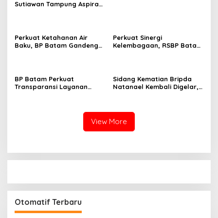
Sutiawan Tampung Aspirasi
Warga Kampung Tua
Tembesi Lestari
Perkuat Ketahanan Air
Perkuat Sinergi
Baku, BP Batam Gandeng
Kelembagaan, RSBP Batam
Mc Dermott Tanam 400
dan BPOM Pastikan
Bambu Betung di
Pelayanan dan
Bendungan Sei Nongsa
Ketersediaan Obat Aman
BP Batam Perkuat
Sidang Kematian Bripda
Transparansi Layanan
Natanael Kembali Digelar,
Pertanahan, Alokasi Tanah
PN Batam Dijaga Ketat
Reguler Segera Hadir
Pihak Kepolisian
Melalui LMS
View More
Otomatif Terbaru