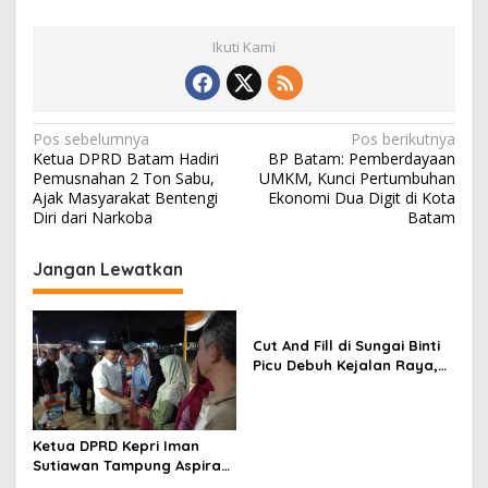
Ikuti Kami
N
Pos sebelumnya
Pos berikutnya
Ketua DPRD Batam Hadiri
BP Batam: Pemberdayaan
a
Pemusnahan 2 Ton Sabu,
UMKM, Kunci Pertumbuhan
v
Ajak Masyarakat Bentengi
Ekonomi Dua Digit di Kota
Diri dari Narkoba
Batam
i
g
Jangan Lewatkan
a
s
Cut And Fill di Sungai Binti
i
Picu Debuh Kejalan Raya,
p
Warga Keluhkan Dump
Truck Tanpa Penutup
o
s
Ketua DPRD Kepri Iman
Sutiawan Tampung Aspirasi
Warga Kampung Tua