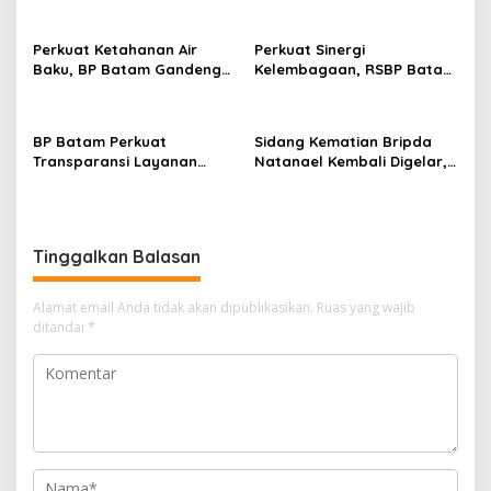
Tembesi Lestari
Perkuat Ketahanan Air
Perkuat Sinergi
Baku, BP Batam Gandeng
Kelembagaan, RSBP Batam
Mc Dermott Tanam 400
dan BPOM Pastikan
Bambu Betung di
Pelayanan dan
Bendungan Sei Nongsa
Ketersediaan Obat Aman
BP Batam Perkuat
Sidang Kematian Bripda
Transparansi Layanan
Natanael Kembali Digelar,
Pertanahan, Alokasi Tanah
PN Batam Dijaga Ketat
Reguler Segera Hadir
Pihak Kepolisian
Melalui LMS
Tinggalkan Balasan
Alamat email Anda tidak akan dipublikasikan.
Ruas yang wajib
ditandai
*