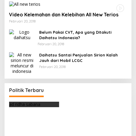
Video Kelemahan dan Kelebihan All New Terios
Februari 20, 2018
Belum Pakai CVT, Apa yang Ditakuti
Daihatsu Indonesia?
Februari 20, 2018
Daihatsu Santai Penjualan Sirion Kalah
Jauh dari Mobil LCGC
Februari 20, 2018
Strategi PPP Menangkan Duet Ganjar dan Gus
Yasin
Politik Terbaru
Di Berita, Politik
|
Februari 19, 2018
Olahraga Terbaru