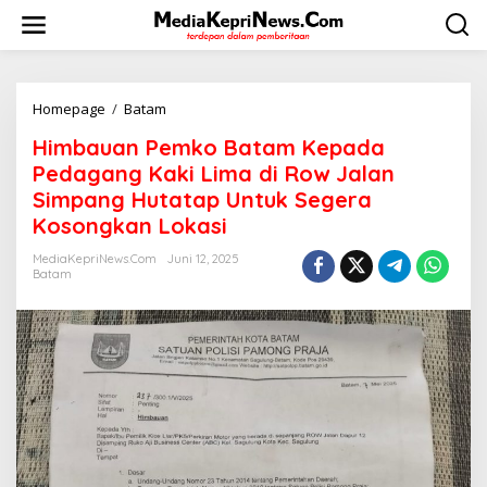
L
e
w
a
t
i
Homepage
/
Batam
H
k
i
Himbauan Pemko Batam Kepada
e
m
k
b
Pedagang Kaki Lima di Row Jalan
o
a
Simpang Hutatap Untuk Segera
n
u
Kosongkan Lokasi
t
a
e
n
MediaKepriNews.com
Juni 12, 2025
n
P
Batam
e
m
k
o
B
a
t
a
m
K
e