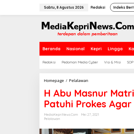
L
e
Sabtu, 8 Agustus 2026
Redaksi
Indeks Beri
w
a
t
i
k
e
k
Beranda
Nasional
Kepri
Lingga
Ka
o
n
t
Redaksi
Pedoman Media Cyber
Visi & Misi
SOP
e
n
Homepage
/
Pelalawan
H
A
H Abu Masnur Matri
b
u
Patuhi Prokes Agar
M
a
s
MediaKepriNews.com
Mei 27, 2021
n
Pelalawan
u
r