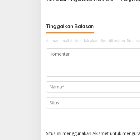
Lahan PT Arara Abadi dan Warga
1 Pangkal
Mak Teduh Masuki Babak Baru
Generasi
Berkarak
Tinggalkan Balasan
Alamat email Anda tidak akan dipublikasikan.
Ruas ya
Situs ini menggunakan Akismet untuk mengur