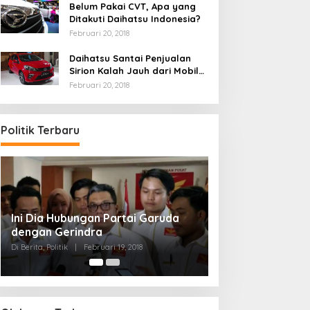
Belum Pakai CVT, Apa yang
Ditakuti Daihatsu Indonesia?
Februari 20, 2018
Daihatsu Santai Penjualan
Sirion Kalah Jauh dari Mobil
LCGC
Februari 20, 2018
Politik Terbaru
Strategi PPP Menangkan Duet
Ganjar dan Gus Yasin
Di Berita, Politik
|
Februari 19, 2018