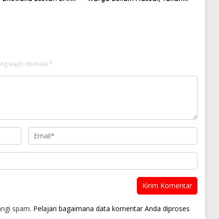
an Kerinci, Cetak
2.500 Pohon dan Resmikan
 Peduli Lingkungan dan
Kantor KONI
ter
ng wajib ditandai
*
angi spam.
Pelajari bagaimana data komentar Anda diproses