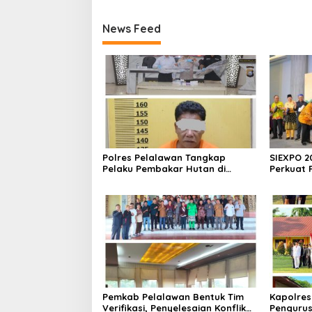
News Feed
Polres Pelalawan Tangkap
SIEXPO 2
Pelaku Pembakar Hutan di
Perkuat 
Kerumutan, Lahan Gambut
Baromete
Dibuka untuk Kebun Sawit
Nasional
Pemkab Pelalawan Bentuk Tim
Kapolres
Verifikasi, Penyelesaian Konflik
Pengurus