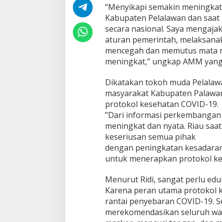
t
“Menyikapi semakin meningkat
u
Kabupaten Pelalawan dan saat 
h
secara nasional. Saya mengaja
i
P
aturan pemerintah, melaksanak
r
mencegah dan memutus mata r
o
meningkat,” ungkap AMM yang a
k
e
Dikatakan tokoh muda Pelalawa
s
A
masyarakat Kabupaten Palawa
g
protokol kesehatan COVID-19.
a
”Dari informasi perkembangan 
r
meningkat dan nyata. Riau saat i
E
k
keseriusan semua pihak
o
dengan peningkatan kesadaran
n
untuk menerapkan protokol ke
o
m
Menurut Ridi, sangat perlu ed
i
T
Karena peran utama protokol
e
rantai penyebaran COVID-19. S
t
merekomendasikan seluruh wa
a