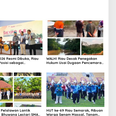
026 Resmi Dibuka, Riau
WALHI Riau Desak Penegakan
Posisi sebagai
Hukum Usai Dugaan Pencemaran
r Industri Sawit
Sungai Reteh oleh Aktivitas
Tambang PT BPP
 Pelalawan Lantik
HUT ke-69 Riau Semarak, Ribuan
 Bhuwana Lestari SMAN
Warga Senam Massal, Tanam