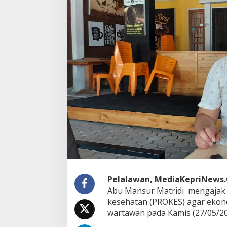
M
a
t
r
i
d
i
:
M
a
s
y
a
r
a
k
a
t
H
a
Pelalawan, MediaKepriNews
r
Abu Mansur Matridi mengajak 
u
kesehatan (PROKES) agar ekono
s
P
wartawan pada Kamis (27/05/202
a