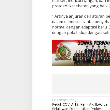
masker, mencuci tangan, dan m
p
protokol kesehatan yang baik. 
J
a
l
” Artinya anjuran dan aturan pe
a
dalam memutus rantai penyebar
n
normal dengan adaptasi baru. 
dengan pola hidup dengan kebi
N
Pos sebelumnya
Peduli COVID-19, Rel – AKHLAG dan
a
Pelalawan Distribusikan Prokes