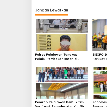
v
i
Jangan Lewatkan
g
a
s
i
p
o
Polres Pelalawan Tangkap
SIEXPO 2
s
Pelaku Pembakar Hutan di
Perkuat 
Kerumutan, Lahan Gambut
Baromete
Dibuka untuk Kebun Sawit
Nasional
Pemkab Pelalawan Bentuk Tim
Kapolres
Verifikasi, Penyelesaian Konflik
Pengurus