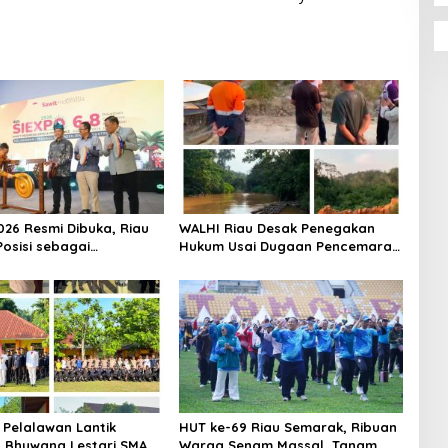
026 Resmi Dibuka, Riau
WALHI Riau Desak Penegakan
Posisi sebagai
Hukum Usai Dugaan Pencemaran
r Industri Sawit
Sungai Reteh oleh Aktivitas
Tambang PT BPP
 Pelalawan Lantik
HUT ke-69 Riau Semarak, Ribuan
 Bhuwana Lestari SMAN
Warga Senam Massal, Tanam