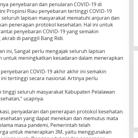
nya penyebaran dan penularan COVID-19 di
ini Propinsi Riau penyebaran tertinggi COVID-19
k seluruh lapisan masyarakat mematuhi anjuran dan
an penerapan protokol kesehatan. Hal ini untuk
antai penyebaran COVID-19 yang semakin
krab di panggil Bang Ridi.
n ini, Sangat perlu mengajak seluruh lapisan
n untuk meningkatkan kesadaran dalam menerapkan
penyebaran COVID-19 akhir akhir ini semakin
ni tertinggi secara nasional. Artinya perlu
 tinggi seluruh masyarakat Kabupaten Pelalawan
Ini Dia Hubungan Partai Garuda
sehatan,” ucapnya.
dengan Gerindra
Di Berita, Politik
|
Februari 19, 2018
ukasi, penyadaran dan penerapan protokol kesehatan.
 kesehatan yang dapat menekan dan memutus mata
elama masa pandemi, Pemerintah telah
rga untuk menerapkan 3M, yaitu menggunakan