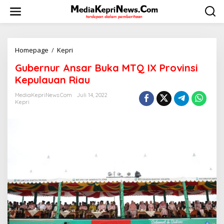
L
e
w
a
t
i
Homepage
/
Kepri
G
k
u
Gubernur Ansar Buka MTQ IX Provinsi
e
b
k
e
Kepulauan Riau
o
r
n
n
MediaKepriNews.com
Juli 14, 2022
t
Kepri
u
e
r
n
A
n
s
a
r
B
u
k
a
M
T
Q