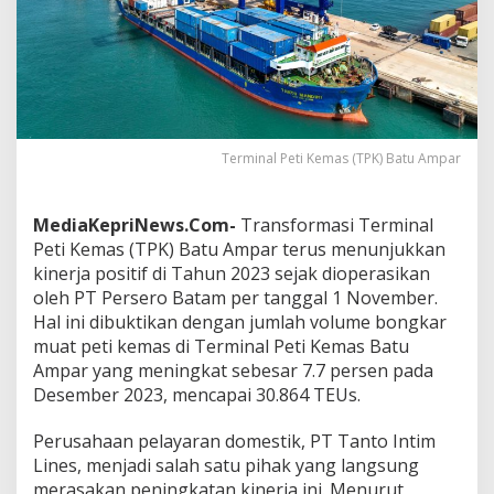
k
a
r
M
u
a
t
P
Terminal Peti Kemas (TPK) Batu Ampar
e
t
i
MediaKepriNews.Com-
Transformasi Terminal
K
Peti Kemas (TPK) Batu Ampar terus menunjukkan
e
kinerja positif di Tahun 2023 sejak dioperasikan
m
a
oleh PT Persero Batam per tanggal 1 November.
s
Hal ini dibuktikan dengan jumlah volume bongkar
B
muat peti kemas di Terminal Peti Kemas Batu
a
Ampar yang meningkat sebesar 7.7 persen pada
t
u
Desember 2023, mencapai 30.864 TEUs.
A
m
Perusahaan pelayaran domestik, PT Tanto Intim
p
Lines, menjadi salah satu pihak yang langsung
a
merasakan peningkatan kinerja ini. Menurut
r