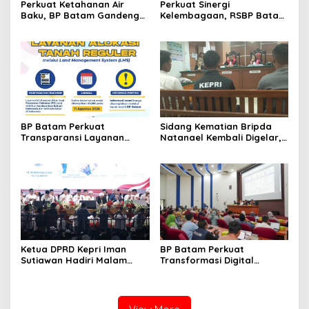
Perkuat Ketahanan Air
Perkuat Sinergi
Baku, BP Batam Gandeng
Kelembagaan, RSBP Batam
Mc Dermott Tanam 400
dan BPOM Pastikan
Bambu Betung di
Pelayanan dan
Bendungan Sei Nongsa
Ketersediaan Obat Aman
BP Batam Perkuat
Sidang Kematian Bripda
Transparansi Layanan
Natanael Kembali Digelar,
Pertanahan, Alokasi Tanah
PN Batam Dijaga Ketat
Reguler Segera Hadir
Pihak Kepolisian
Melalui LMS
Ketua DPRD Kepri Iman
BP Batam Perkuat
Sutiawan Hadiri Malam
Transformasi Digital
Cinta Rasul Cinta Negeri,
melalui Pengembangan
Perkuat Ukhuwah dan
Super Apps
Semangat Persatuan