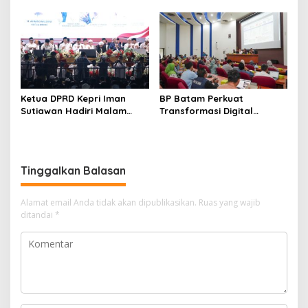
Pertanahan, Alokasi Tanah
PN Batam Dijaga Ketat
Reguler Segera Hadir
Pihak Kepolisian
Melalui LMS
Ketua DPRD Kepri Iman
BP Batam Perkuat
Sutiawan Hadiri Malam
Transformasi Digital
Cinta Rasul Cinta Negeri,
melalui Pengembangan
Perkuat Ukhuwah dan
Super Apps
Semangat Persatuan
Tinggalkan Balasan
Alamat email Anda tidak akan dipublikasikan.
Ruas yang wajib
ditandai
*