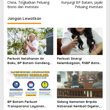
a
China, Tingkatkan Peluang
Kunjungi BP Batam, Jajaki
v
Bisnis dan Investasi
Peluang Investasi
i
Jangan Lewatkan
g
a
s
i
p
o
Perkuat Ketahanan Air
Perkuat Sinergi
s
Baku, BP Batam Gandeng
Kelembagaan, RSBP Batam
Mc Dermott Tanam 400
dan BPOM Pastikan
Bambu Betung di
Pelayanan dan
Bendungan Sei Nongsa
Ketersediaan Obat Aman
BP Batam Perkuat
Sidang Kematian Bripda
Transparansi Layanan
Natanael Kembali Digelar,