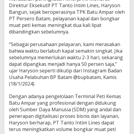
M
Direktur Eksekutif PT Tanto Intim Lines, Haryson
e
Bangun, sejak beroperasinya TPK Batu Ampar oleh
n
PT Persero Batam, pelayanan kapal dan bongkar
i
muat peti kemas meningkat dua kali lipat
n
dibandingkan sebelumnya.
g
k
a
“Sebagai perusahaan pelayaran, kami merasakan
t
bahwa waktu berlabuh kapal semakin singkat. Jika
D
sebelumnya memerlukan waktu 2-3 hari, sekarang
u
dapat dipangkas menjadi hanya 50 persen saja,”
a
K
ujar Haryson seperti dikutip dari Instagram Badan
a
Usaha Pelabuhan BP Batam @bupbatam, Kamis
l
(18/1/2024)
i
L
Dengan adanya pengelolaan Terminal Peti Kemas
i
p
Batu Ampar yang profesional dengan didukung
a
oleh Sumber Daya Manusia (SDM) yang andal dan
t
penerapan digitalisasi proses bisnis dan layanan,
Haryson berharap, PT Tanto Intim Lines dapat
terus meningkatkan volume bongkar muat peti