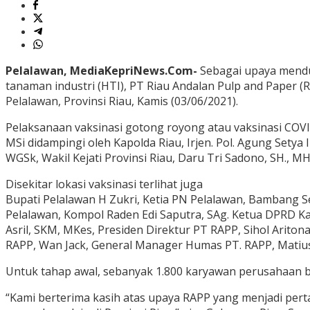
Pelalawan, MediaKepriNews.Com-
Sebagai upaya mendu
tanaman industri (HTI), PT Riau Andalan Pulp and Paper
Pelalawan, Provinsi Riau, Kamis (03/06/2021).
Pelaksanaan vaksinasi gotong royong atau vaksinasi COVI
MSi didampingi oleh Kapolda Riau, Irjen. Pol. Agung Setya
WGSk, Wakil Kejati Provinsi Riau, Daru Tri Sadono, SH., M
Disekitar lokasi vaksinasi terlihat juga
Bupati Pelalawan H Zukri, Ketia PN Pelalawan, Bambang Set
Pelalawan, Kompol Raden Edi Saputra, SAg. Ketua DPRD Ka
Asril, SKM, MKes, Presiden Direktur PT RAPP, Sihol Ariton
RAPP, Wan Jack, General Manager Humas PT. RAPP, Matius
Untuk tahap awal, sebanyak 1.800 karyawan perusahaan b
“Kami berterima kasih atas upaya RAPP yang menjadi perta