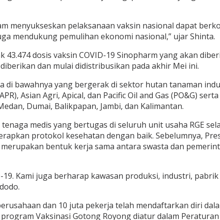
am menyukseskan pelaksanaan vaksin nasional dapat berkon
uga mendukung pemulihan ekonomi nasional,” ujar Shinta.
k 43.474 dosis vaksin COVID-19 Sinopharm yang akan diber
iberikan dan mulai didistribusikan pada akhir Mei ini.
 di bawahnya yang bergerak di sektor hutan tanaman indust
 (APR), Asian Agri, Apical, dan Pacific Oil and Gas (PO&G) s
 Medan, Dumai, Balikpapan, Jambi, dan Kalimantan.
tenaga medis yang bertugas di seluruh unit usaha RGE se
erapkan protokol kesehatan dengan baik. Sebelumnya, Pre
sia merupakan bentuk kerja sama antara swasta dan pemeri
9. Kami juga berharap kawasan produksi, industri, pabrik 
idodo.
erusahaan dan 10 juta pekerja telah mendaftarkan diri da
, program Vaksinasi Gotong Royong diatur dalam Peratura