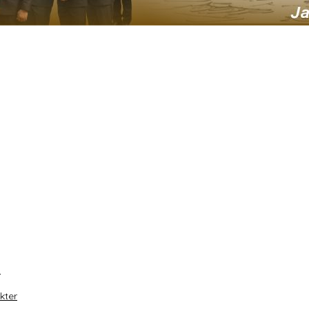
u
kter