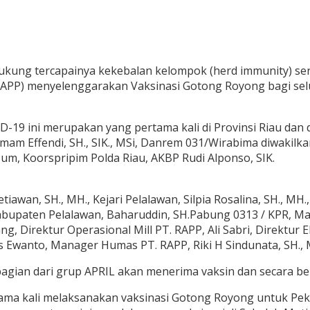
kung tercapainya kekebalan kelompok (herd immunity) se
 (RAPP) menyelenggarakan Vaksinasi Gotong Royong bagi se
D-19 ini merupakan yang pertama kali di Provinsi Riau dan
 Imam Effendi, SH., SIK., MSi, Danrem 031/Wirabima diwakil
Hum, Koorspripim Polda Riau, AKBP Rudi Alponso, SIK.
iawan, SH., MH., Kejari Pelalawan, Silpia Rosalina, SH., MH
bupaten Pelalawan, Baharuddin, SH.Pabung 0313 / KPR, May
ang, Direktur Operasional Mill PT. RAPP, Ali Sabri, Direktu
 Ewanto, Manager Humas PT. RAPP, Riki H Sindunata, SH., 
agian dari grup APRIL akan menerima vaksin dan secara b
ma kali melaksanakan vaksinasi Gotong Royong untuk Pekerj