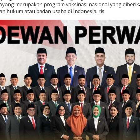
oyong merupakan program vaksinasi nasional yang diberik
n hukum atau badan usaha di Indonesia. rls