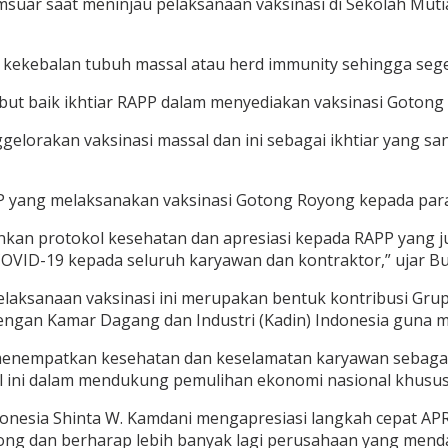
yamsuar saat meninjau pelaksanaan vaksinasi di Sekolah Mut
n kekebalan tubuh massal atau herd immunity sehingga se
mbut baik ikhtiar RAPP dalam menyediakan vaksinasi Goton
gelorakan vaksinasi massal dan ini sebagai ikhtiar yang sa
PP yang melaksanakan vaksinasi Gotong Royong kepada par
ankan protokol kesehatan dan apresiasi kepada RAPP yang
OVID-19 kepada seluruh karyawan dan kontraktor,” ujar Bu
elaksanaan vaksinasi ini merupakan bentuk kontribusi Gr
engan Kamar Dagang dan Industri (Kadin) Indonesia guna 
menempatkan kesehatan dan keselamatan karyawan sebagai 
l ini dalam mendukung pemulihan ekonomi nasional khususny
onesia Shinta W. Kamdani mengapresiasi langkah cepat AP
ong dan berharap lebih banyak lagi perusahaan yang mend