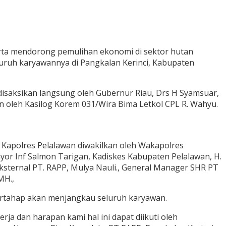
rta mendorong pemulihan ekonomi di sektor hutan
luruh karyawannya di Pangkalan Kerinci, Kabupaten
 disaksikan langsung oleh Gubernur Riau, Drs H Syamsuar,
kan oleh Kasilog Korem 031/Wira Bima Letkol CPL R. Wahyu.
., Kapolres Pelalawan diwakilkan oleh Wakapolres
or Inf Salmon Tarigan, Kadiskes Kabupaten Pelalawan, H.
r Eksternal PT. RAPP, Mulya Nauli., General Manager SHR PT
MH.,
ertahap akan menjangkau seluruh karyawan.
a dan harapan kami hal ini dapat diikuti oleh