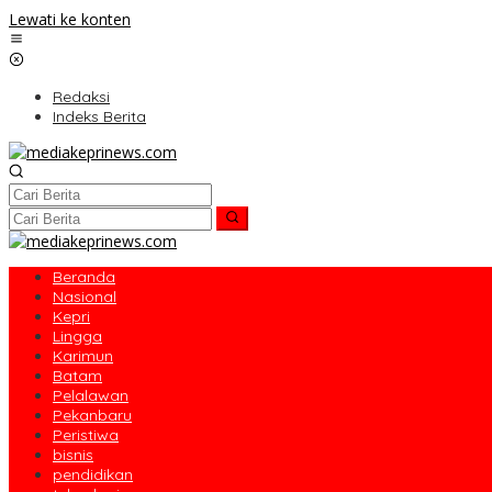
Lewati ke konten
Redaksi
Indeks Berita
Beranda
Nasional
Kepri
Lingga
Karimun
Batam
Pelalawan
Pekanbaru
Peristiwa
bisnis
pendidikan