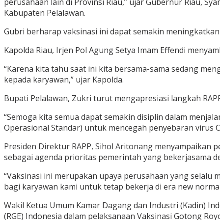
perusahaan lain di Provinsi Riau,” ujar Gubernur Riau, S
Kabupaten Pelalawan.
Gubri berharap vaksinasi ini dapat semakin meningkatka
Kapolda Riau, Irjen Pol Agung Setya Imam Effendi menya
“Karena kita tahu saat ini kita bersama-sama sedang meng
kepada karyawan,” ujar Kapolda.
Bupati Pelalawan, Zukri turut mengapresiasi langkah RA
“Semoga kita semua dapat semakin disiplin dalam menjal
Operasional Standar) untuk mencegah penyebaran virus C
Presiden Direktur RAPP, Sihol Aritonang menyampaikan p
sebagai agenda prioritas pemerintah yang bekerjasama d
“Vaksinasi ini merupakan upaya perusahaan yang selalu 
bagi karyawan kami untuk tetap bekerja di era new norma
Wakil Ketua Umum Kamar Dagang dan Industri (Kadin) Ind
(RGE) Indonesia dalam pelaksanaan Vaksinasi Gotong Roy