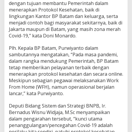
dengan tujuan membantu Pemerintah dalam
e
menerapkan Protokol Kesehatan, baik di
l
a
lingkungan Kantor BP Batam dan keluarga, serta
m
menjadi contoh bagi masyarakat sekitarnya, baik di
a
Jakarta maupun di Batam, yang masih zona merah
P
Covid-19,” kata Doni Monardo.
a
n
d
Plh. Kepala BP Batam, Purwiyanto dalam
e
sambutannya mengatakan, “Pada masa pandemi,
m
dalam rangka mendukung Pemerintah, BP Batam
i
tetap memberikan pelayanan terbaik dengan
"
menerapkan protokol kesehatan dan secara online.
Meskipun sebagian pegawai melaksanakan Work
From Home (WFH), namun operasional berjalan
lancar,” kata Purwiyanto.
Deputi Bidang Sistem dan Strategi BNPB, Ir.
Bernadus Wisnu Widjaja, M.Sc menyampaikan
dalam pengarahan tersebut, “kunci utama
penanggulangan/pencegahan Covid-19 adalah
perilaku kita sendiri, patuhi protokol kesehatan