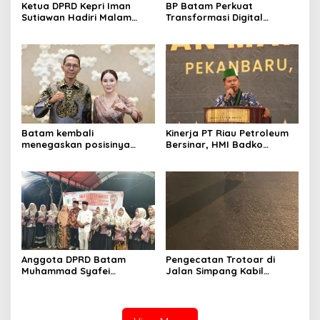
Ketua DPRD Kepri Iman
BP Batam Perkuat
Sutiawan Hadiri Malam
Transformasi Digital
Cinta Rasul Cinta Negeri,
melalui Pengembangan
Perkuat Ukhuwah dan
Super Apps
Semangat Persatuan
Batam kembali
Kinerja PT Riau Petroleum
menegaskan posisinya
Bersinar, HMI Badko
sebagai salah satu daerah
Sumbagteng Apresiasi Tata
unggulan untuk investasi di
Kelola Transparan dan
Indonesia
Profesional
Anggota DPRD Batam
Pengecatan Trotoar di
Muhammad Syafei
Jalan Simpang Kabil
Tampung Aspirasi Warga
Diduga Picu Kecelakaan
Kavling Kamboja RT 07 RW
Lalu Lintas, Korban Akan
15
Tempuh Jalur Hukum