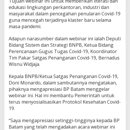
Tujuan webinar ini untuk memberikan literasi dan
d
edukasi lingkungan perkantoran, industri dan
a
masyarakat dalam pencegahan penularan Covid-19
n
guna mencegah terjadinya klaster baru selama
P
e
masa pandemi.
n
c
Adapun narasumber dalam webinar ini ialah Deputi
e
Bidang Sistem dan Strategi BNPB, Ketua Bidang
r
Perencanaan Gugus Tugas Covid-19, Koordinator
a
h
Tim Pakar Satgas Penanganan Covid-19, Bernadus
a
Wisnu Widjaja.
n
"
Kepala BNPB/Ketua Satgas Penanganan Covid-19,
H
Doni Monardo, dalam sambutannya mengatakan,
i
d
pihaknya mengapresiasi BP Batam menggelar
u
webinar ini. Hal ini membantu Pemerintah untuk
p
terus menyosialisasikan Protokol Kesehatan Covid-
S
19.
e
h
a
“Saya mengapresiasi setinggi-tingginya kepada BP
t
Batam yang telah mengadakan acara webinar ini
S