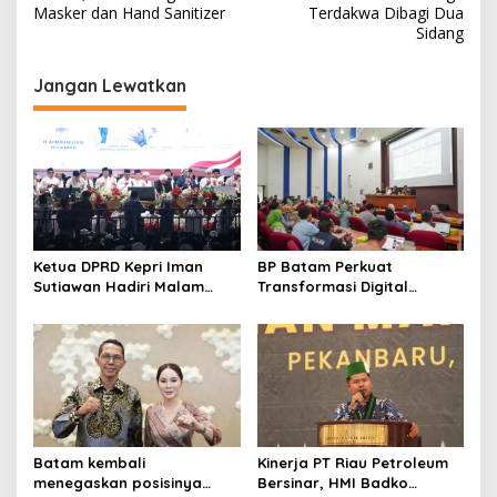
v
Masker dan Hand Sanitizer
Terdakwa Dibagi Dua
Sidang
i
g
Jangan Lewatkan
a
s
i
p
o
s
Ketua DPRD Kepri Iman
BP Batam Perkuat
Sutiawan Hadiri Malam
Transformasi Digital
Cinta Rasul Cinta Negeri,
melalui Pengembangan
Perkuat Ukhuwah dan
Super Apps
Semangat Persatuan
Batam kembali
Kinerja PT Riau Petroleum
menegaskan posisinya
Bersinar, HMI Badko