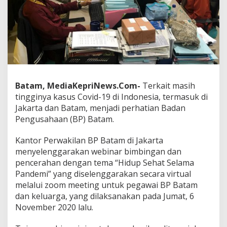
a
t
a
m
G
e
l
a
r
Batam, MediaKepriNews.Com-
Terkait masih
W
tingginya kasus Covid-19 di Indonesia, termasuk di
e
b
Jakarta dan Batam, menjadi perhatian Badan
i
Pengusahaan (BP) Batam.
n
a
Kantor Perwakilan BP Batam di Jakarta
r
menyelenggarakan webinar bimbingan dan
B
i
pencerahan dengan tema “Hidup Sehat Selama
m
Pandemi” yang diselenggarakan secara virtual
b
melalui zoom meeting untuk pegawai BP Batam
i
dan keluarga, yang dilaksanakan pada Jumat, 6
n
November 2020 lalu.
g
a
n