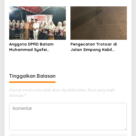
sebagai salah satu daerah
Sumbagteng Apresiasi Tata
unggulan untuk investasi di
Kelola Transparan dan
Indonesia
Profesional
Anggota DPRD Batam
Pengecatan Trotoar di
Muhammad Syafei
Jalan Simpang Kabil
Tampung Aspirasi Warga
Diduga Picu Kecelakaan
Kavling Kamboja RT 07 RW
Lalu Lintas, Korban Akan
15
Tempuh Jalur Hukum
Tinggalkan Balasan
Alamat email Anda tidak akan dipublikasikan.
Ruas yang wajib
ditandai
*