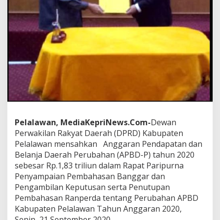
P
B
D
-
P
2
0
2
0
S
e
b
e
s
Pelalawan, MediaKepriNews.Com-
Dewan
a
Perwakilan Rakyat Daerah (DPRD) Kabupaten
r
Pelalawan mensahkan Anggaran Pendapatan dan
1
Belanja Daerah Perubahan (APBD-P) tahun 2020
,
sebesar Rp.1,83 triliun dalam Rapat Paripurna
8
3
Penyampaian Pembahasan Banggar dan
T
Pengambilan Keputusan serta Penutupan
r
Pembahasan Ranperda tentang Perubahan APBD
i
Kabupaten Pelalawan Tahun Anggaran 2020,
l
i
Senin, 21 September 2020.