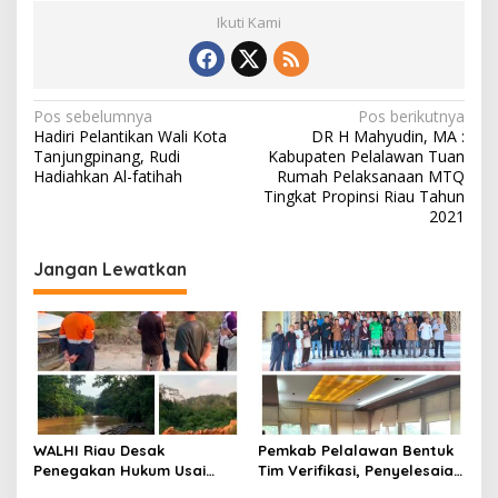
Ikuti Kami
N
Pos sebelumnya
Pos berikutnya
Hadiri Pelantikan Wali Kota
DR H Mahyudin, MA :
a
Tanjungpinang, Rudi
Kabupaten Pelalawan Tuan
v
Hadiahkan Al-fatihah
Rumah Pelaksanaan MTQ
Tingkat Propinsi Riau Tahun
i
2021
g
Jangan Lewatkan
a
s
i
p
o
s
WALHI Riau Desak
Pemkab Pelalawan Bentuk
Penegakan Hukum Usai
Tim Verifikasi, Penyelesaian
Dugaan Pencemaran
Konflik Lahan PT Arara