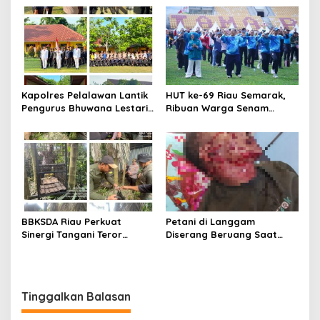
Sungai Reteh oleh Aktivitas
Abadi dan Warga Mak
Tambang PT BPP
Teduh Masuki Babak Baru
Kapolres Pelalawan Lantik
HUT ke-69 Riau Semarak,
Pengurus Bhuwana Lestari
Ribuan Warga Senam
SMAN 1 Pangkalan Kerinci,
Massal, Tanam 2.500 Pohon
Cetak Generasi Peduli
dan Resmikan Kantor KONI
Lingkungan dan
Berkarakter
BBKSDA Riau Perkuat
Petani di Langgam
Sinergi Tangani Teror
Diserang Beruang Saat
Monyet di Tembilahan,
Menderes Karet, BBKSDA
Keselamatan Warga Jadi
Riau Bergerak ke Lokasi
Prioritas
Tinggalkan Balasan