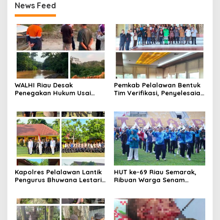
News Feed
WALHI Riau Desak
Pemkab Pelalawan Bentuk
Penegakan Hukum Usai
Tim Verifikasi, Penyelesaian
Dugaan Pencemaran
Konflik Lahan PT Arara
Sungai Reteh oleh Aktivitas
Abadi dan Warga Mak
Tambang PT BPP
Teduh Masuki Babak Baru
Kapolres Pelalawan Lantik
HUT ke-69 Riau Semarak,
Pengurus Bhuwana Lestari
Ribuan Warga Senam
SMAN 1 Pangkalan Kerinci,
Massal, Tanam 2.500 Pohon
Cetak Generasi Peduli
dan Resmikan Kantor KONI
Lingkungan dan
Berkarakter