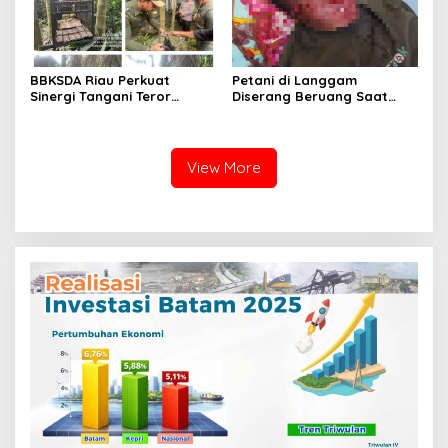
BBKSDA Riau Perkuat
Petani di Langgam
Sinergi Tangani Teror
Diserang Beruang Saat
Monyet di Tembilahan,
Menderes Karet, BBKSDA
Keselamatan Warga Jadi
Riau Bergerak ke Lokasi
Prioritas
View More