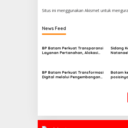
Situs ini menggunakan Akismet untuk mengur
News Feed
BP Batam Perkuat Transparansi
Sidang K
Layanan Pertanahan, Alokasi
Natanael
Tanah Reguler Segera Hadir
Batam Di
Melalui LMS
Kepolisi
BP Batam Perkuat Transformasi
Batam k
Digital melalui Pengembangan
posisiny
Super Apps
daerah u
di Indone