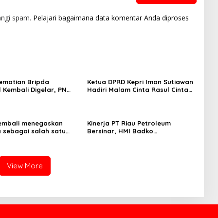
angi spam.
Pelajari bagaimana data komentar Anda diproses
ematian Bripda
Ketua DPRD Kepri Iman Sutiawan
 Kembali Digelar, PN
Hadiri Malam Cinta Rasul Cinta
jaga Ketat Pihak
Negeri, Perkuat Ukhuwah dan
an
Semangat Persatuan
embali menegaskan
Kinerja PT Riau Petroleum
a sebagai salah satu
Bersinar, HMI Badko
nggulan untuk investasi
Sumbagteng Apresiasi Tata
sia
Kelola Transparan dan
Profesional
View More