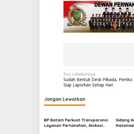
N
Pos sebelumnya
Sudah Bentuk Desk Pilkada, Pemko
a
Siap Laporkan Setiap Hari
v
i
Jangan Lewatkan
g
a
BP Batam Perkuat Transparansi
Sidang K
s
Layanan Pertanahan, Alokasi
Natanael
Tanah Reguler Segera Hadir
Batam Di