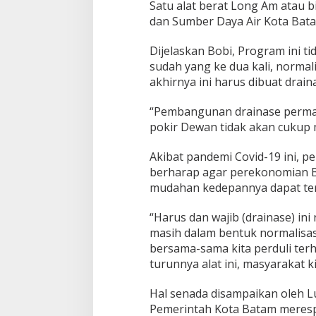
Satu alat berat Long Am atau b
r
dan Sumber Daya Air Kota Batam
a
i
Dijelaskan Bobi, Program ini t
n
a
sudah yang ke dua kali, normal
s
akhirnya ini harus dibuat drai
e
d
“Pembangunan drainase perma
i
pokir Dewan tidak akan cukup 
K
a
v
Akibat pandemi Covid-19 ini, p
l
berharap agar perekonomian 
i
mudahan kedepannya dapat ter
n
g
S
“Harus dan wajib (drainase) ini
e
masih dalam bentuk normalisasi
n
bersama-sama kita perduli ter
j
turunnya alat ini, masyarakat k
u
l
u
Hal senada disampaikan oleh Lu
n
Pemerintah Kota Batam meresp