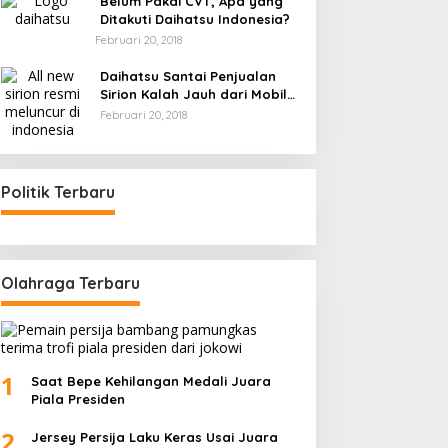
Belum Pakai CVT, Apa yang
Ditakuti Daihatsu Indonesia?
Februari 20, 2018
Daihatsu Santai Penjualan
Sirion Kalah Jauh dari Mobil
LCGC
Februari 20, 2018
Politik Terbaru
Olahraga Terbaru
1
Saat Bepe Kehilangan Medali Juara
Piala Presiden
2
Jersey Persija Laku Keras Usai Juara