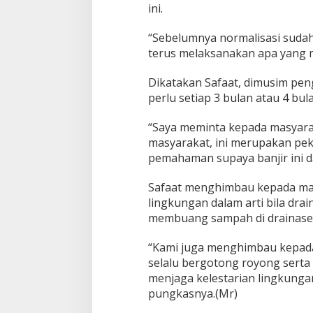
g
ini.
“Sebelumnya normalisasi sudah
terus melaksanakan apa yang m
Dikatakan Safaat, dimusim pengh
perlu setiap 3 bulan atau 4 bul
“Saya meminta kepada masyarak
masyarakat, ini merupakan peke
pemahaman supaya banjir ini da
Safaat menghimbau kepada masy
lingkungan dalam arti bila drai
membuang sampah di drainase 
“Kami juga menghimbau kepada
selalu bergotong royong sert
menjaga kelestarian lingkunga
pungkasnya.(Mr)