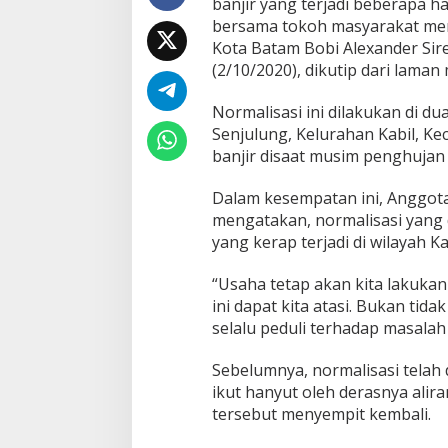
banjir yang terjadi beberapa ha
a
bersama tokoh masyarakat me
m
Kota Batam Bobi Alexander Sir
a
(2/10/2020), dikutip dari laman
D
i
n
Normalisasi ini dilakukan di du
a
Senjulung, Kelurahan Kabil, 
s
banjir disaat musim penghujan 
P
U
T
Dalam kesempatan ini, Anggot
a
mengatakan, normalisasi yang d
n
yang kerap terjadi di wilayah K
g
g
“Usaha tetap akan kita lakuka
a
p
ini dapat kita atasi. Bukan ti
M
selalu peduli terhadap masalah 
a
s
Sebelumnya, normalisasi telah
a
ikut hanyut oleh derasnya alira
l
a
tersebut menyempit kembali.
h
D