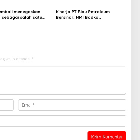
an
Semangat Persatuan
embali menegaskan
Kinerja PT Riau Petroleum
a sebagai salah satu
Bersinar, HMI Badko
nggulan untuk investasi
Sumbagteng Apresiasi Tata
sia
Kelola Transparan dan
Profesional
ng wajib ditandai
*