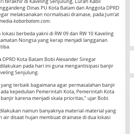
ri terakhir di Kaveling Senjulung, Lurah Kabil
nggandeng Dinas PU Kota Batam dan Anggota DPRD
egar melaksanakan normalisasi drainase, pada Jum’at
 media
kabarbatam.com.
a lokasi berbeda yakni di RW 09 dan RW 10 Kaveling
Kecamatan Nongsa yang kerap menjadi langganan
tiba.
a DPRD Kota Batam Bobi Alexander Siregar
ilakukan pada hari ini guna mengantisipasi banjir
aveling Senjulung.
n yang terbaik bagaimana agar permasalahan banjir
dak ada kepedulian Pemerintah Kota, Pemerintah Kota
banjir karena menjadi skala prioritas,” ujar Bobi.
 dilakukan namun banyaknya material-material yang
n air disaat hujan membuat drainase di dua lokasi