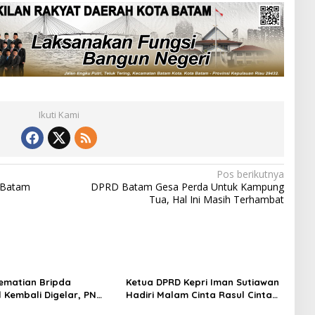
Ikuti Kami
Pos berikutnya
 Batam
DPRD Batam Gesa Perda Untuk Kampung
Tua, Hal Ini Masih Terhambat
ematian Bripda
Ketua DPRD Kepri Iman Sutiawan
 Kembali Digelar, PN
Hadiri Malam Cinta Rasul Cinta
jaga Ketat Pihak
Negeri, Perkuat Ukhuwah dan