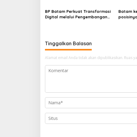
i
Melalui LMS
Kepolisi
p
BP Batam Perkuat Transformasi
Batam k
o
Digital melalui Pengembangan
posisiny
Super Apps
daerah u
s
di Indone
Tinggalkan Balasan
Alamat email Anda tidak akan dipublikasikan.
Ruas ya