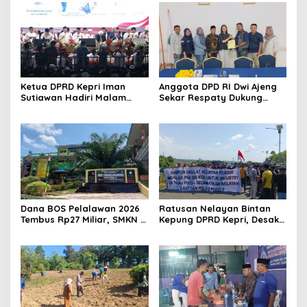
Ketua DPRD Kepri Iman
Anggota DPD RI Dwi Ajeng
Sutiawan Hadiri Malam
Sekar Respaty Dukung
Cinta Rasul Cinta Negeri,
Penuh Karang Taruna
Perkuat Ukhuwah dan
Sungai Pelunggut Gelar
Semangat Persatuan
Peringatan HUT RI 2026
Dana BOS Pelalawan 2026
Ratusan Nelayan Bintan
Tembus Rp27 Miliar, SMKN 1
Kepung DPRD Kepri, Desak
Pangkalan Kerinci Terima
Cabut Izin Tambang Pasir
Alokasi Terbesar
Laut dan PSN Pulau Poto