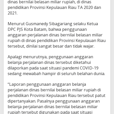
dinas bernilai belasan miliar rupiah, di dinas
o
pendidikan Provinsi Kepulauan Riau TA 2020 dan
r
2021.
u
p
s
Menurut Gusmanedy Sibagariang selaku Ketua
i
DPC PJS Kota Batam, bahwa penggunaan
A
anggaran perjalanan dinas bernilai belasan miliar
n
rupiah di dinas pendidikan Provinsi Kepulauan Riau
g
g
tersebut, dinilai sangat besar dan tidak wajar.
a
r
Apalagi menurutnya, penggunaan anggaran
a
belanja perjalanan dinas tersebut diketahui
n
dilaporkan pada saat situasi pandemi COVID-19
P
e
sedang mewabah hampir di seluruh belahan dunia.
r
j
“Laporan penggunaan anggaran belanja
a
perjalanan dinas bernilai belasan miliar rupiah di
l
pendidikan Provinsi Kepulauan Riau tersebut patut
a
n
dipertanyakan. Pasalnya penggunaan anggaran
a
belanja perjalanan dinas bernilai belasan miliar
n
rupiah tersebut digunakan pada saat situasi
D