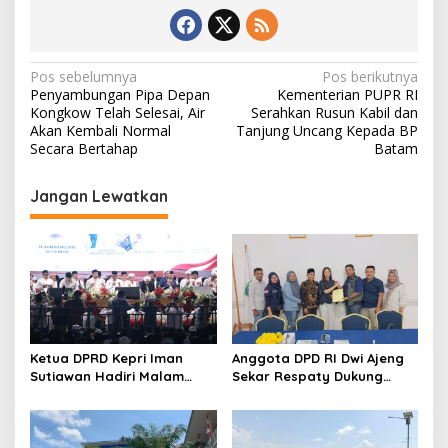
N
Pos sebelumnya
Pos berikutnya
Penyambungan Pipa Depan
Kementerian PUPR RI
a
Kongkow Telah Selesai, Air
Serahkan Rusun Kabil dan
v
Akan Kembali Normal
Tanjung Uncang Kepada BP
Secara Bertahap
Batam
i
g
Jangan Lewatkan
a
s
i
p
o
s
Ketua DPRD Kepri Iman
Anggota DPD RI Dwi Ajeng
Sutiawan Hadiri Malam
Sekar Respaty Dukung
Cinta Rasul Cinta Negeri,
Penuh Karang Taruna
Perkuat Ukhuwah dan
Sungai Pelunggut Gelar
Semangat Persatuan
Peringatan HUT RI 2026