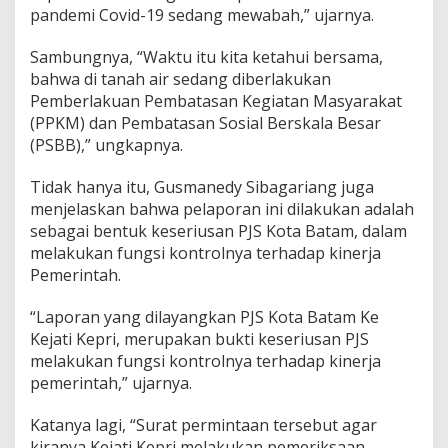
pandemi Covid-19 sedang mewabah,” ujarnya.
i
n
a
Sambungnya, “Waktu itu kita ketahui bersama,
s
bahwa di tanah air sedang diberlakukan
d
Pemberlakuan Pembatasan Kegiatan Masyarakat
i
(PPKM) dan Pembatasan Sosial Berskala Besar
D
i
(PSBB),” ungkapnya.
n
a
Tidak hanya itu, Gusmanedy Sibagariang juga
s
menjelaskan bahwa pelaporan ini dilakukan adalah
P
sebagai bentuk keseriusan PJS Kota Batam, dalam
e
n
melakukan fungsi kontrolnya terhadap kinerja
d
Pemerintah.
i
d
“Laporan yang dilayangkan PJS Kota Batam Ke
i
Kejati Kepri, merupakan bukti keseriusan PJS
k
a
melakukan fungsi kontrolnya terhadap kinerja
n
pemerintah,” ujarnya.
K
e
Katanya lagi, “Surat permintaan tersebut agar
p
kiranya Kejati Kepri melakukan pemeriksaan