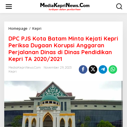
L
e
w
a
t
i
Homepage
/
Kepri
D
k
P
DPC PJS Kota Batam Minta Kejati Kepri
e
C
k
P
Periksa Dugaan Korupsi Anggaran
o
J
Perjalanan Dinas di Dinas Pendidikan
n
S
Kepri TA 2020/2021
t
K
e
o
MediaKepriNews.com
November 29, 2023
n
t
Kepri
a
B
a
t
a
m
M
i
n
t
a