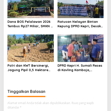
Dana BOS Pelalawan 2026
Ratusan Nelayan Bintan
Tembus Rp27 Miliar, SMKN 1
Kepung DPRD Kepri, Desak
Pangkalan Kerinci Terima
Cabut Izin Tambang Pasir
Alokasi Terbesar
Laut dan PSN Pulau Poto
Polri dan KWT Bersinergi,
DPRD Kepri H. Sumali Reses
Jagung Pipil 0,5 Hektare
di Kavling Kamboja,
Ditanam untuk Perkuat
Tampung Aspirasi
Ketahanan Pangan Desa
Masyarakat
Mulya Subur
Tinggalkan Balasan
Alamat email Anda tidak akan dipublikasikan.
Ruas yang wajib
ditandai
*