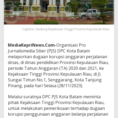
K
e
j
a
t
i
Caption: Gedung Kejaksaan Tinggi Provinsi Kepulauan Riau.
K
e
p
MediaKepriNews.Com-
Organisasi Pro
r
Jurnalismedia Siber (PJS) DPC Kota Batam
i
P
melaporkan dugaan korupsi anggaran perjalanan
e
dinas, di dinas pendidikan Provinsi Kepulauan Riau,
r
periode Tahun Anggaran (TA) 2020 dan 2021, ke
i
Kejaksaan Tinggi Provinsi Kepulauan Riau, di Jl.
k
s
Sungai Timun No.1, Senggarang, Kota Tanjung
a
Pinang, pada hari Selasa (28/11/2023).
D
u
Melalui suratnya DPC PJS Kota Batam meminta
g
pihak Kejaksaan Tinggi Provinsi Kepulauan Riau,
a
a
untuk melakukan pemeriksaan terhadap dugaan
n
korupsi penggunaan anggaran belanja perjalanan
K