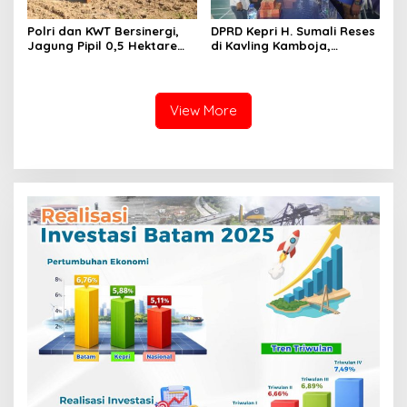
Polri dan KWT Bersinergi,
DPRD Kepri H. Sumali Reses
Jagung Pipil 0,5 Hektare
di Kavling Kamboja,
Ditanam untuk Perkuat
Tampung Aspirasi
Ketahanan Pangan Desa
Masyarakat
Mulya Subur
View More