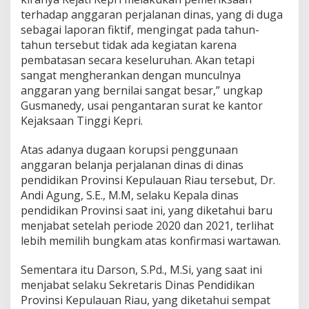
r
i
terhadap anggaran perjalanan dinas, yang di duga
T
sebagai laporan fiktif, mengingat pada tahun-
A
tahun tersebut tidak ada kegiatan karena
2
pembatasan secara keseluruhan. Akan tetapi
0
sangat mengherankan dengan munculnya
2
0
anggaran yang bernilai sangat besar,” ungkap
/
Gusmanedy, usai pengantaran surat ke kantor
2
Kejaksaan Tinggi Kepri.
0
2
Atas adanya dugaan korupsi penggunaan
1
anggaran belanja perjalanan dinas di dinas
pendidikan Provinsi Kepulauan Riau tersebut, Dr.
Andi Agung, S.E., M.M, selaku Kepala dinas
pendidikan Provinsi saat ini, yang diketahui baru
menjabat setelah periode 2020 dan 2021, terlihat
lebih memilih bungkam atas konfirmasi wartawan.
Sementara itu Darson, S.Pd., M.Si, yang saat ini
menjabat selaku Sekretaris Dinas Pendidikan
Provinsi Kepulauan Riau, yang diketahui sempat