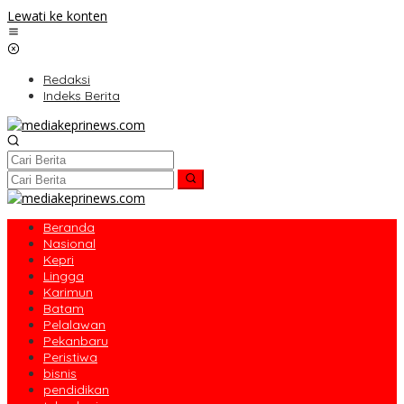
Lewati ke konten
Redaksi
Indeks Berita
Beranda
Nasional
Kepri
Lingga
Karimun
Batam
Pelalawan
Pekanbaru
Peristiwa
bisnis
pendidikan