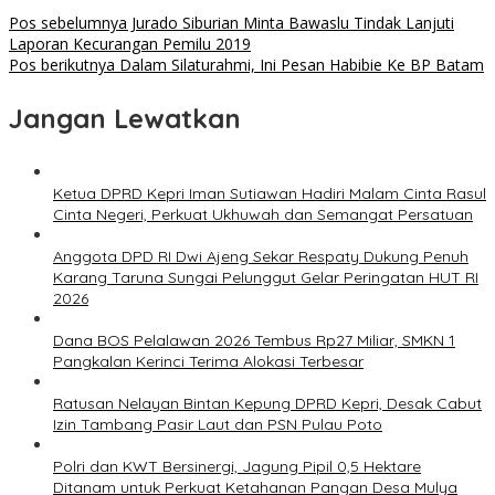
Pos sebelumnya
Jurado Siburian Minta Bawaslu Tindak Lanjuti
Laporan Kecurangan Pemilu 2019
Pos berikutnya
Dalam Silaturahmi, Ini Pesan Habibie Ke BP Batam
Jangan Lewatkan
Ketua DPRD Kepri Iman Sutiawan Hadiri Malam Cinta Rasul
Cinta Negeri, Perkuat Ukhuwah dan Semangat Persatuan
Anggota DPD RI Dwi Ajeng Sekar Respaty Dukung Penuh
Karang Taruna Sungai Pelunggut Gelar Peringatan HUT RI
2026
Dana BOS Pelalawan 2026 Tembus Rp27 Miliar, SMKN 1
Pangkalan Kerinci Terima Alokasi Terbesar
Ratusan Nelayan Bintan Kepung DPRD Kepri, Desak Cabut
Izin Tambang Pasir Laut dan PSN Pulau Poto
Polri dan KWT Bersinergi, Jagung Pipil 0,5 Hektare
Ditanam untuk Perkuat Ketahanan Pangan Desa Mulya