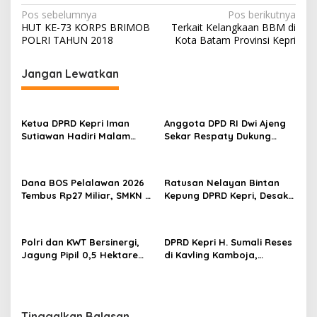
N
Pos sebelumnya
Pos berikutnya
HUT KE-73 KORPS BRIMOB
Terkait Kelangkaan BBM di
a
POLRI TAHUN 2018
Kota Batam Provinsi Kepri
v
i
Jangan Lewatkan
g
a
Ketua DPRD Kepri Iman
Anggota DPD RI Dwi Ajeng
s
Sutiawan Hadiri Malam
Sekar Respaty Dukung
Cinta Rasul Cinta Negeri,
Penuh Karang Taruna
i
Perkuat Ukhuwah dan
Sungai Pelunggut Gelar
p
Semangat Persatuan
Peringatan HUT RI 2026
Dana BOS Pelalawan 2026
Ratusan Nelayan Bintan
o
Tembus Rp27 Miliar, SMKN 1
Kepung DPRD Kepri, Desak
Pangkalan Kerinci Terima
Cabut Izin Tambang Pasir
s
Alokasi Terbesar
Laut dan PSN Pulau Poto
Polri dan KWT Bersinergi,
DPRD Kepri H. Sumali Reses
Jagung Pipil 0,5 Hektare
di Kavling Kamboja,
Ditanam untuk Perkuat
Tampung Aspirasi
Ketahanan Pangan Desa
Masyarakat
Mulya Subur
Tinggalkan Balasan