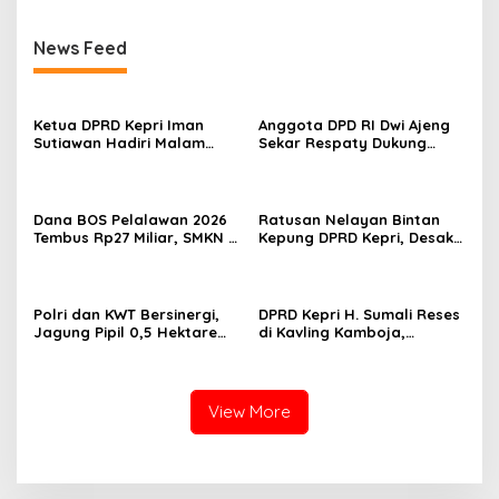
News Feed
Ketua DPRD Kepri Iman
Anggota DPD RI Dwi Ajeng
Sutiawan Hadiri Malam
Sekar Respaty Dukung
Cinta Rasul Cinta Negeri,
Penuh Karang Taruna
Perkuat Ukhuwah dan
Sungai Pelunggut Gelar
Semangat Persatuan
Peringatan HUT RI 2026
Dana BOS Pelalawan 2026
Ratusan Nelayan Bintan
Tembus Rp27 Miliar, SMKN 1
Kepung DPRD Kepri, Desak
Pangkalan Kerinci Terima
Cabut Izin Tambang Pasir
Alokasi Terbesar
Laut dan PSN Pulau Poto
Polri dan KWT Bersinergi,
DPRD Kepri H. Sumali Reses
Jagung Pipil 0,5 Hektare
di Kavling Kamboja,
Ditanam untuk Perkuat
Tampung Aspirasi
Ketahanan Pangan Desa
Masyarakat
Mulya Subur
View More