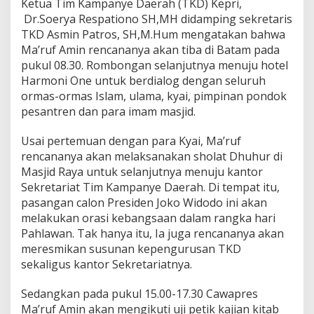
Ketua Tim Kampanye Daerah (TKD) Kepri,
m
Dr.Soerya Respationo SH,MH didamping sekretaris
i
TKD Asmin Patros, SH,M.Hum mengatakan bahwa
n
R
Ma’ruf Amin rencananya akan tiba di Batam pada
e
pukul 08.30. Rombongan selanjutnya menuju hotel
n
Harmoni One untuk berdialog dengan seluruh
c
ormas-ormas Islam, ulama, kyai, pimpinan pondok
a
n
pesantren dan para imam masjid.
a
n
Usai pertemuan dengan para Kyai, Ma’ruf
y
rencananya akan melaksanakan sholat Dhuhur di
a
Masjid Raya untuk selanjutnya menuju kantor
2
H
Sekretariat Tim Kampanye Daerah. Di tempat itu,
a
pasangan calon Presiden Joko Widodo ini akan
r
melakukan orasi kebangsaan dalam rangka hari
i
Pahlawan. Tak hanya itu, Ia juga rencananya akan
d
meresmikan susunan kepengurusan TKD
i
K
sekaligus kantor Sekretariatnya.
e
p
Sedangkan pada pukul 15.00-17.30 Cawapres
r
Ma’ruf Amin akan mengikuti uji petik kajian kitab
i