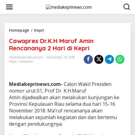
L
e
w
a
t
i
Homepage
/
Kepri
C
k
a
Cawapres Dr.K.H Maruf Amin
e
w
k
a
Rencananya 2 Hari di Kepri
o
p
n
r
MediaKepriNews.com
November 14, 2018
t
Kepri
,
Nasioanl
e
e
s
n
D
r
Mediakeprinews.com-
Calon Wakil Presiden
.
K
nomor urut 01, Prof Dr. K.H.Maruf
.
Amin dijadwalkan akan melakukan kunjungan ke
H
Provinsi Kepulauan Riau selama dua hari 15-16
M
November 2018. Ma’ruf rencananya akan
a
melakukan sejumlah kegiatan dan dan bertemu
r
u
dengan pendukungnya.
f
A