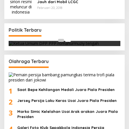
Jauh dari Mobil LCGC
Februari 20, 2018
Strategi PPP Menangkan Duet Ganjar dan Gus
Yasin
Politik Terbaru
Di Berita, Politik
|
Februari 19, 2018
Olahraga Terbaru
1
Saat Bepe Kehilangan Medali Juara Piala Presiden
2
Jersey Persija Laku Keras Usai Juara Piala Presiden
3
Marko Simic Kelelahan Usai Arak arakan Juara Piala
Presiden
4
Galeri Foto Klub Sepakbola Indonesia Persija