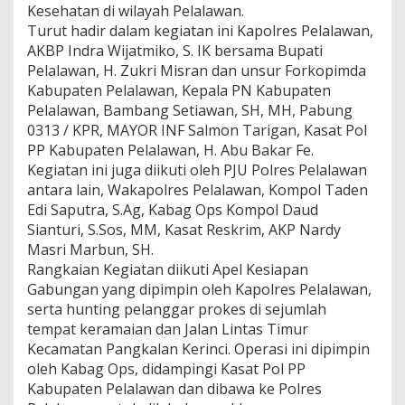
Kesehatan di wilayah Pelalawan.
e
l
Turut hadir dalam kegiatan ini Kapolres Pelalawan,
a
AKBP Indra Wijatmiko, S. IK bersama Bupati
n
Pelalawan, H. Zukri Misran dan unsur Forkopimda
g
Kabupaten Pelalawan, Kepala PN Kabupaten
g
Pelalawan, Bambang Setiawan, SH, MH, Pabung
a
r
0313 / KPR, MAYOR INF Salmon Tarigan, Kasat Pol
P
PP Kabupaten Pelalawan, H. Abu Bakar Fe.
r
Kegiatan ini juga diikuti oleh PJU Polres Pelalawan
o
antara lain, Wakapolres Pelalawan, Kompol Taden
k
e
Edi Saputra, S.Ag, Kabag Ops Kompol Daud
s
Sianturi, S.Sos, MM, Kasat Reskrim, AKP Nardy
C
Masri Marbun, SH.
O
Rangkaian Kegiatan diikuti Apel Kesiapan
V
Gabungan yang dipimpin oleh Kapolres Pelalawan,
I
D
serta hunting pelanggar prokes di sejumlah
-
tempat keramaian dan Jalan Lintas Timur
1
Kecamatan Pangkalan Kerinci. Operasi ini dipimpin
9
oleh Kabag Ops, didampingi Kasat Pol PP
Kabupaten Pelalawan dan dibawa ke Polres