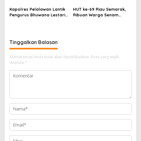
Tambang PT BPP
Teduh Masuki Babak Baru
Kapolres Pelalawan Lantik
HUT ke-69 Riau Semarak,
Pengurus Bhuwana Lestari
Ribuan Warga Senam
SMAN 1 Pangkalan Kerinci,
Massal, Tanam 2.500 Pohon
Cetak Generasi Peduli
dan Resmikan Kantor KONI
Lingkungan dan
Berkarakter
Tinggalkan Balasan
Alamat email Anda tidak akan dipublikasikan.
Ruas yang wajib
ditandai
*