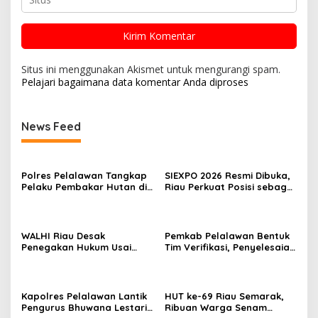
Situs ini menggunakan Akismet untuk mengurangi spam.
Pelajari bagaimana data komentar Anda diproses
News Feed
Polres Pelalawan Tangkap
SIEXPO 2026 Resmi Dibuka,
Pelaku Pembakar Hutan di
Riau Perkuat Posisi sebagai
Kerumutan, Lahan Gambut
Barometer Industri Sawit
Dibuka untuk Kebun Sawit
Nasional
WALHI Riau Desak
Pemkab Pelalawan Bentuk
Penegakan Hukum Usai
Tim Verifikasi, Penyelesaian
Dugaan Pencemaran
Konflik Lahan PT Arara
Sungai Reteh oleh Aktivitas
Abadi dan Warga Mak
Tambang PT BPP
Teduh Masuki Babak Baru
Kapolres Pelalawan Lantik
HUT ke-69 Riau Semarak,
Pengurus Bhuwana Lestari
Ribuan Warga Senam