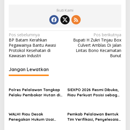
Ikuti Kami
N
Pos sebelumnya
Pos berikutnya
BP Batam Kerahkan
Bupati H Zukri Tinjau Box
a
Pegawainya Bantu Awasi
Culvert Amblas Di Jalan
v
Protokol Kesehatan di
Lintas Bono Kecamatan
Kawasan Industri
Bunut
i
g
Jangan Lewatkan
a
s
Polres Pelalawan Tangkap
SIEXPO 2026 Resmi Dibuka,
i
Pelaku Pembakar Hutan di
Riau Perkuat Posisi sebagai
p
Kerumutan, Lahan Gambut
Barometer Industri Sawit
Dibuka untuk Kebun Sawit
Nasional
o
WALHI Riau Desak
Pemkab Pelalawan Bentuk
s
Penegakan Hukum Usai
Tim Verifikasi, Penyelesaian
Dugaan Pencemaran
Konflik Lahan PT Arara
Sungai Reteh oleh Aktivitas
Abadi dan Warga Mak