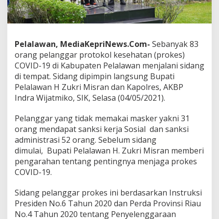
i
d
a
n
K
Pelalawan, MediaKepriNews.Com-
Sebanyak 83
a
orang pelanggar protokol kesehatan (prokes)
p
COVID-19 di Kabupaten Pelalawan menjalani sidang
o
di tempat. Sidang dipimpin langsung Bupati
l
r
Pelalawan H Zukri Misran dan Kapolres, AKBP
e
Indra Wijatmiko, SIK, Selasa (04/05/2021).
s
P
Pelanggar yang tidak memakai masker yakni 31
i
orang mendapat sanksi kerja Sosial dan sanksi
m
p
administrasi 52 orang. Sebelum sidang
i
dimulai, Bupati Pelalawan H. Zukri Misran memberi
n
pengarahan tentang pentingnya menjaga prokes
S
COVID-19.
i
d
a
Sidang pelanggar prokes ini berdasarkan Instruksi
n
Presiden No.6 Tahun 2020 dan Perda Provinsi Riau
g
No.4 Tahun 2020 tentang Penyelenggaraan
P